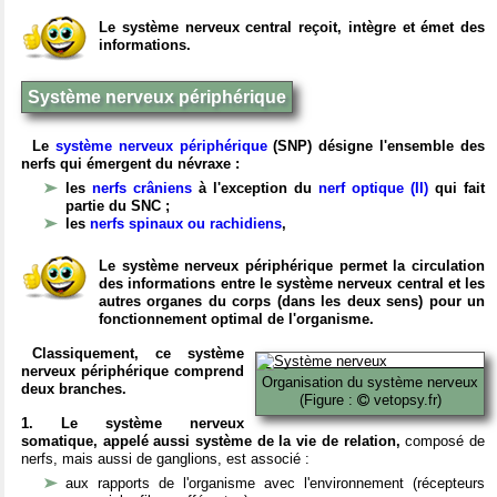
Le système nerveux central reçoit, intègre et émet des
informations.
Système nerveux périphérique
Le
système nerveux périphérique
(SNP) désigne l'ensemble des
nerfs qui émergent du névraxe :
les
nerfs crâniens
à l'exception du
nerf optique (II)
qui fait
partie du SNC ;
les
nerfs spinaux ou rachidiens
,
Le système nerveux périphérique permet la circulation
des informations entre le système nerveux central et les
autres organes du corps (dans les deux sens) pour un
fonctionnement optimal de l'organisme.
Classiquement, ce système
nerveux périphérique comprend
Organisation du système nerveux
deux branches.
(Figure :
vetopsy.fr)
1. Le système nerveux
somatique, appelé aussi système de la vie de relation,
composé de
nerfs, mais aussi de ganglions, est associé :
aux rapports de l'organisme avec l'environnement (récepteurs