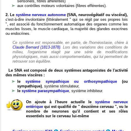
sensoriels, fibres afférentes)
aux contrôles moteurs volontaires (fibres efférentes).
2. Le
système nerveux autonome
(SNA, neurovégétatif ou viscéral),
c'est-à-dire involontaire (littéralement " qui se régit par ses propres lois
", est associé du fonctionnement automatique des organes comme les
muscles lisses, le muscle cardiaque, la majorité des glandes exocrines
ou endocrines.
Ce système est responsable, en partie, de l'homéostasie, chère à
Claude Bernard (1813-1878)
. Lors des variations des conditions de
milieu, l'organisme réagit par une série de modifications
physiologiques, mais aussi comportementales, qui lui permettent de
retrouver son équilibre.
Le SNA est composé de deux systèmes antagonistes de l'activité
des mêmes viscères :
le
système sympathique ou orthosympathique
(ou
sympathique)
, système stimulateur,
le
système parasympathique
, système inhibiteur.
On ajoute à l'heure actuelle le
système nerveux
entérique
qui est qualifié de " deuxième cerveau ", vu le
nombre de neurones qu'il contient et ses rôles
essentiels sur le cerveau lui-même