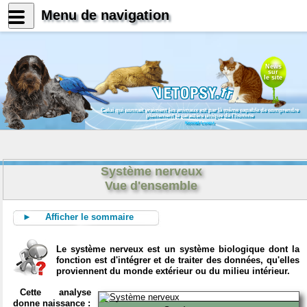
Menu de navigation
News
sur
le site
Celui qui connait vraiment les animaux est par là même capable de comprendre
pleinement le caractère unique de l'homme
Konrad Lorenz
Système nerveux
Vue d'ensemble
► Afficher le sommaire
Le système nerveux est un système biologique dont la
fonction est d'intégrer et de traiter des données, qu'elles
proviennent du monde extérieur ou du milieu intérieur.
Cette analyse
donne naissance :