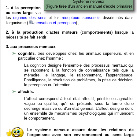
Système nerveux
(Figure tirée d'un ancien manuel d'école primaire)
1. à la perception
au sens large
, via
les
organes des sens
et les
récepteurs sensoriels
disséminés dans
l'organisme (
sensation et perception
) ;
2. à la production d'actes moteurs (comportements)
lorsque la
nécessité se fait sentir ;
3. aux processus mentaux,
cognitifs,
très développés chez les animaux supérieurs, et en
particulier chez l'homme ;
La cognition désigne l'ensemble des processus mentaux qui
se rapportent à la fonction de connaissance tels que la
mémoire, le langage, le raisonnement, l'apprentissage,
l'intelligence, la résolution de problèmes, la prise de décision,
la perception ou l'attention…
affectifs.
L'affect correspond à tout état affectif, pénible ou agréable,
vague ou qualifié, qu'il se présente sous la forme d'une
décharge massive ou d'un état général. L'affect désigne donc
un ensemble de mécanismes psychologiques qui influencent
le comportement.
Le système nerveux assure donc les relations de
l'organisme avec son environnement au sens large