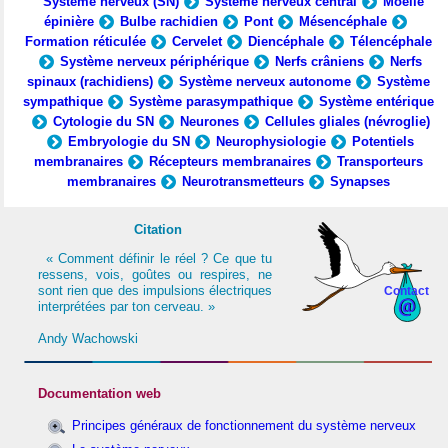
Système nerveux (SN)
Système nerveux central
Moelle
épinière
Bulbe rachidien
Pont
Mésencéphale
Formation réticulée
Cervelet
Diencéphale
Télencéphale
Système nerveux périphérique
Nerfs crâniens
Nerfs
spinaux (rachidiens)
Système nerveux autonome
Système
sympathique
Système parasympathique
Système entérique
Cytologie du SN
Neurones
Cellules gliales (névroglie)
Embryologie du SN
Neurophysiologie
Potentiels
membranaires
Récepteurs membranaires
Transporteurs
membranaires
Neurotransmetteurs
Synapses
Citation
« Comment définir le réel ? Ce que tu
ressens, vois, goûtes ou respires, ne
sont rien que des impulsions électriques
Contact
interprétées par ton cerveau. »
Andy Wachowski
Documentation web
Principes généraux de fonctionnement du système nerveux