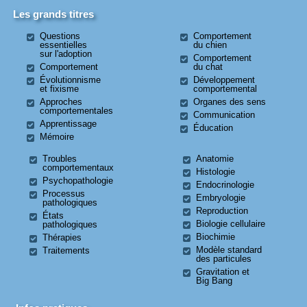
Les grands titres
Questions
Comportement
essentielles
du chien
sur l'adoption
Comportement
Comportement
du chat
Évolutionnisme
Développement
et fixisme
comportemental
Approches
Organes des sens
comportementales
Communication
Apprentissage
Éducation
Mémoire
Troubles
Anatomie
comportementaux
Histologie
Psychopathologie
Endocrinologie
Processus
Embryologie
pathologiques
Reproduction
États
Biologie cellulaire
pathologiques
Biochimie
Thérapies
Modèle standard
Traitements
des particules
Gravitation et
Big Bang