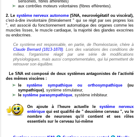
sensoriels, fibres afférentes)
aux contrôles moteurs volontaires (fibres efférentes).
2. Le
système nerveux autonome
(SNA, neurovégétatif ou viscéral),
c'est-à-dire involontaire (littéralement " qui se régit par ses propres lois
", est associé du fonctionnement automatique des organes comme les
muscles lisses, le muscle cardiaque, la majorité des glandes exocrines
ou endocrines.
Ce système est responsable, en partie, de l'homéostasie, chère à
Claude Bernard (1813-1878)
. Lors des variations des conditions de
milieu, l'organisme réagit par une série de modifications
physiologiques, mais aussi comportementales, qui lui permettent de
retrouver son équilibre.
Le SNA est composé de deux systèmes antagonistes de l'activité
des mêmes viscères :
le
système sympathique ou orthosympathique
(ou
sympathique)
, système stimulateur,
le
système parasympathique
, système inhibiteur.
On ajoute à l'heure actuelle le
système nerveux
entérique
qui est qualifié de " deuxième cerveau ", vu le
nombre de neurones qu'il contient et ses rôles
essentiels sur le cerveau lui-même