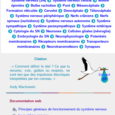
Système nerveux (SN)
Système nerveux central
Moelle
épinière
Bulbe rachidien
Pont
Mésencéphale
Formation réticulée
Cervelet
Diencéphale
Télencéphale
Système nerveux périphérique
Nerfs crâniens
Nerfs
spinaux (rachidiens)
Système nerveux autonome
Système
sympathique
Système parasympathique
Système entérique
Cytologie du SN
Neurones
Cellules gliales (névroglie)
Embryologie du SN
Neurophysiologie
Potentiels
membranaires
Récepteurs membranaires
Transporteurs
membranaires
Neurotransmetteurs
Synapses
Citation
« Comment définir le réel ? Ce que tu
ressens, vois, goûtes ou respires, ne
sont rien que des impulsions électriques
Contact
interprétées par ton cerveau. »
Andy Wachowski
Documentation web
Principes généraux de fonctionnement du système nerveux