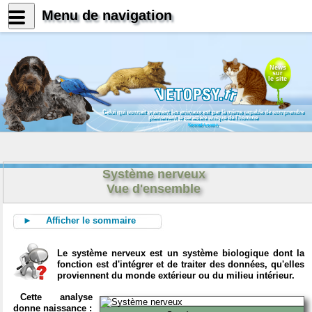
Menu de navigation
News
sur
le site
Celui qui connait vraiment les animaux est par là même capable de comprendre
pleinement le caractère unique de l'homme
Konrad Lorenz
Système nerveux
Vue d'ensemble
► Afficher le sommaire
Le système nerveux est un système biologique dont la
fonction est d'intégrer et de traiter des données, qu'elles
proviennent du monde extérieur ou du milieu intérieur.
Cette analyse
donne naissance :