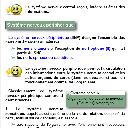
Le système nerveux central reçoit, intègre et émet des
informations.
Système nerveux périphérique
Le
système nerveux périphérique
(SNP) désigne l'ensemble des
nerfs qui émergent du névraxe :
les
nerfs crâniens
à l'exception du
nerf optique (II)
qui fait
partie du SNC ;
les
nerfs spinaux ou rachidiens
,
Le système nerveux périphérique permet la circulation
des informations entre le système nerveux central et les
autres organes du corps (dans les deux sens) pour un
fonctionnement optimal de l'organisme.
Classiquement, ce système
nerveux périphérique comprend
Organisation du système nerveux
deux branches.
(Figure :
vetopsy.fr)
1. Le système nerveux
somatique, appelé aussi système de la vie de relation,
composé de
nerfs, mais aussi de ganglions, est associé :
aux rapports de l'organisme avec l'environnement (récepteurs