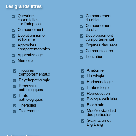
Les grands titres
Questions
Comportement
essentielles
du chien
sur l'adoption
Comportement
Comportement
du chat
Évolutionnisme
Développement
et fixisme
comportemental
Approches
Organes des sens
comportementales
Communication
Apprentissage
Éducation
Mémoire
Troubles
Anatomie
comportementaux
Histologie
Psychopathologie
Endocrinologie
Processus
Embryologie
pathologiques
Reproduction
États
Biologie cellulaire
pathologiques
Biochimie
Thérapies
Modèle standard
Traitements
des particules
Gravitation et
Big Bang