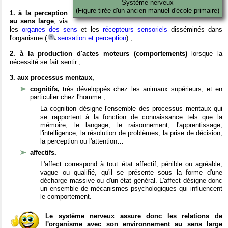
Système nerveux
(Figure tirée d'un ancien manuel d'école primaire)
1. à la perception
au sens large
, via
les
organes des sens
et les
récepteurs sensoriels
disséminés dans
l'organisme (
sensation et perception
) ;
2. à la production d'actes moteurs (comportements)
lorsque la
nécessité se fait sentir ;
3. aux processus mentaux,
cognitifs,
très développés chez les animaux supérieurs, et en
particulier chez l'homme ;
La cognition désigne l'ensemble des processus mentaux qui
se rapportent à la fonction de connaissance tels que la
mémoire, le langage, le raisonnement, l'apprentissage,
l'intelligence, la résolution de problèmes, la prise de décision,
la perception ou l'attention…
affectifs.
L'affect correspond à tout état affectif, pénible ou agréable,
vague ou qualifié, qu'il se présente sous la forme d'une
décharge massive ou d'un état général. L'affect désigne donc
un ensemble de mécanismes psychologiques qui influencent
le comportement.
Le système nerveux assure donc les relations de
l'organisme avec son environnement au sens large