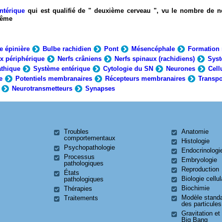
ntérique
qui est qualifié de " deuxième cerveau ", vu le nombre de n
-même
e épinière
Bulbe rachidien
Pont
Mésencéphale
Formation 
x périphérique
Nerfs crâniens
Nerfs spinaux (rachidiens)
Syst
thique
Système entérique
Cytologie du SN
Neurones
Cell
e
Potentiels membranaires
Récepteurs membranaires
Transpo
Neurotransmetteurs
Synapses
Troubles
Anatomie
comportementaux
Histologie
Psychopathologie
Endocrinologi
Processus
Embryologie
pathologiques
Reproduction
États
Biologie cellul
pathologiques
Biochimie
Thérapies
Modèle stand
Traitements
des particules
Gravitation et
Big Bang