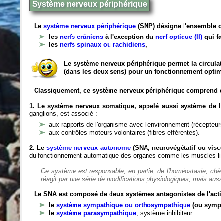
Système nerveux périphérique
Le
système nerveux périphérique
(SNP) désigne l'ensemble d
les
nerfs crâniens
à l'exception du
nerf optique (II)
qui fa
les
nerfs spinaux ou rachidiens
,
Le système nerveux périphérique permet la circulat
(dans les deux sens) pour un fonctionnement optim
Classiquement, ce système nerveux périphérique comprend 
1. Le système nerveux somatique, appelé aussi système de la
ganglions, est associé :
aux rapports de l'organisme avec l'environnement (récepteurs
aux contrôles moteurs volontaires (fibres efférentes).
2. Le
système nerveux autonome
(SNA, neurovégétatif ou viscé
du fonctionnement automatique des organes comme les muscles liss
Ce système est responsable, en partie, de l'homéostasie, ch
réagit par une série de modifications physiologiques, mais auss
Le SNA est composé de deux systèmes antagonistes de l'acti
le
système sympathique ou orthosympathique
(ou symp
le
système parasympathique
, système inhibiteur.