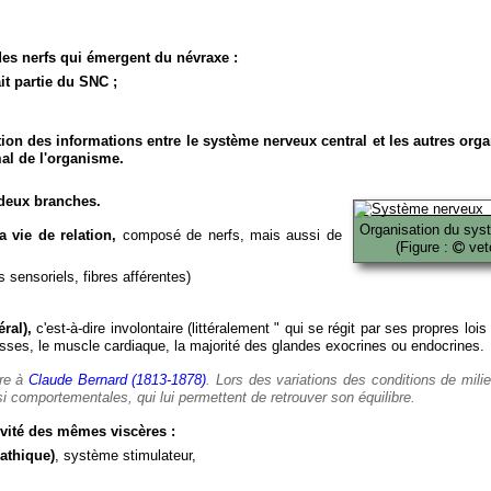
es nerfs qui émergent du névraxe :
it partie du SNC ;
ion des informations entre le système nerveux central et les autres org
al de l'organisme.
deux branches.
Organisation du sys
 vie de relation,
composé de nerfs, mais aussi de
(Figure :
veto
 sensoriels, fibres afférentes)
ral),
c'est-à-dire involontaire (littéralement " qui se régit par ses propres lois
es, le muscle cardiaque, la majorité des glandes exocrines ou endocrines.
ère à
Claude Bernard (1813-1878)
. Lors des variations des conditions de mili
i comportementales, qui lui permettent de retrouver son équilibre.
vité des mêmes viscères :
athique)
, système stimulateur,