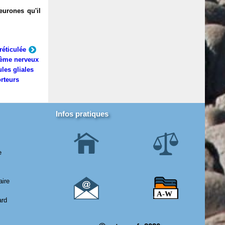
eurones qu'il
réticulée
ème nerveux
ules gliales
rteurs
Infos pratiques
e
aire
ard