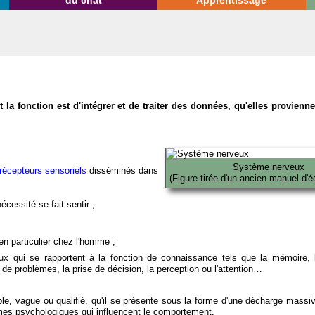
du chat
Apprentissage
la fonction est d'intégrer et de traiter des données, qu'elles provien
Système nerveux
récepteurs sensoriels
disséminés dans
(Figure tirée d'un ancien manuel d'é
écessité se fait sentir ;
en particulier chez l'homme ;
x qui se rapportent à la fonction de connaissance tels que la mémoire, l
on de problèmes, la prise de décision, la perception ou l'attention…
able, vague ou qualifié, qu'il se présente sous la forme d'une décharge massi
mes psychologiques qui influencent le comportement.