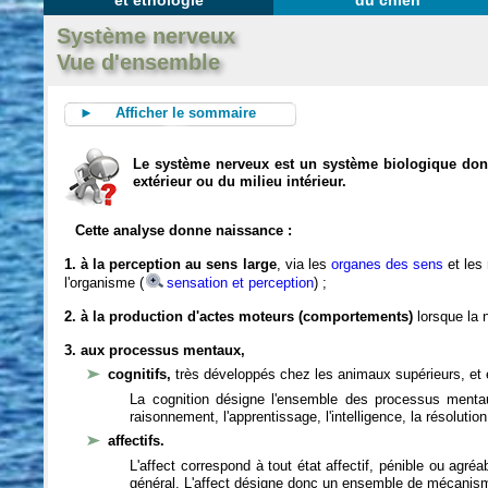
et éthologie
du chien
Système nerveux
Vue d'ensemble
► Afficher le sommaire
Le système nerveux est un système biologique dont 
extérieur ou du milieu intérieur.
Cette analyse donne naissance :
1. à la perception au sens large
, via les
organes des sens
et les
l'organisme (
sensation et perception
) ;
2. à la production d'actes moteurs (comportements)
lorsque la n
3. aux processus mentaux,
cognitifs,
très développés chez les animaux supérieurs, et 
La cognition désigne l'ensemble des processus mentau
raisonnement, l'apprentissage, l'intelligence, la résoluti
affectifs.
L'affect correspond à tout état affectif, pénible ou agré
général. L'affect désigne donc un ensemble de mécanis