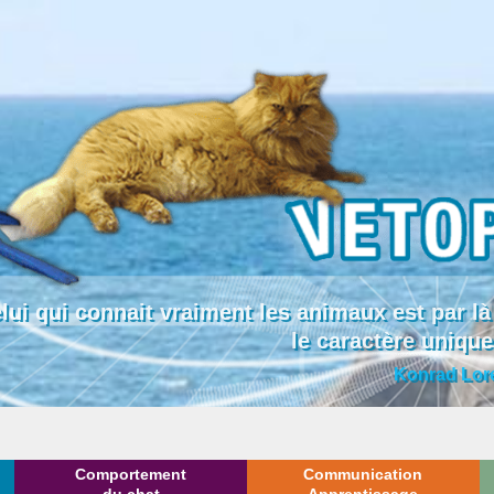
lui qui connait vraiment les animaux est par
le caractère uniqu
Konrad Lor
Comportement
Communication