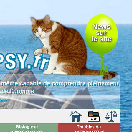
News
sur
le site
 là même capable de comprendre pleinement
e de l'homme
enz
Biologie et
Troubles du