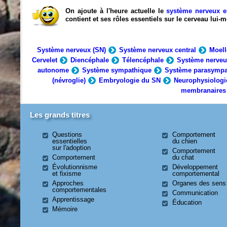
On ajoute à l'heure actuelle le
système nerveux e
contient et ses rôles essentiels sur le cerveau lui
Système nerveux (SN)
Système nerveux central
Moell
Cervelet
Diencéphale
Télencéphale
Système nerveu
autonome
Système sympathique
Système parasympa
(névroglie)
Embryologie du SN
Neurophysiologi
membranaires
Les grands titres
Questions
Comportement
essentielles
du chien
sur l'adoption
Comportement
Comportement
du chat
Évolutionnisme
Développement
et fixisme
comportemental
Approches
Organes des sens
comportementales
Communication
Apprentissage
Éducation
Mémoire