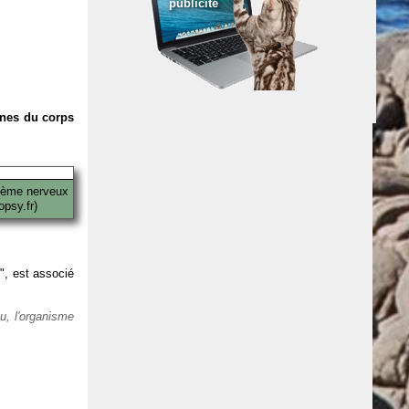
publicité
anes du corps
tème nerveux
psy.fr)
 ", est associé
eu, l'organisme