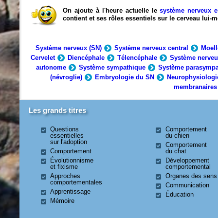
On ajoute à l'heure actuelle le
système nerveux e
contient et ses rôles essentiels sur le cerveau lui
Système nerveux (SN)
Système nerveux central
Moell
Cervelet
Diencéphale
Télencéphale
Système nerveu
autonome
Système sympathique
Système parasympa
(névroglie)
Embryologie du SN
Neurophysiologi
membranaires
Les grands titres
Questions
Comportement
essentielles
du chien
sur l'adoption
Comportement
Comportement
du chat
Évolutionnisme
Développement
et fixisme
comportemental
Approches
Organes des sens
comportementales
Communication
Apprentissage
Éducation
Mémoire