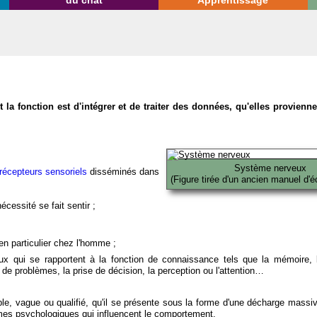
du chat
Apprentissage
la fonction est d'intégrer et de traiter des données, qu'elles provien
Système nerveux
récepteurs sensoriels
disséminés dans
(Figure tirée d'un ancien manuel d'é
écessité se fait sentir ;
en particulier chez l'homme ;
x qui se rapportent à la fonction de connaissance tels que la mémoire, l
on de problèmes, la prise de décision, la perception ou l'attention…
able, vague ou qualifié, qu'il se présente sous la forme d'une décharge massi
mes psychologiques qui influencent le comportement.