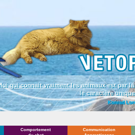
lui qui connait vraiment les animaux est par
le caractère uniqu
Konrad Lor
Comportement
Communication