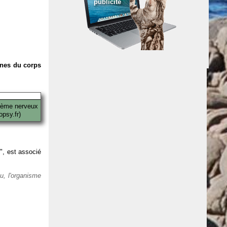
publicité
anes du corps
tème nerveux
psy.fr)
 ", est associé
eu, l'organisme