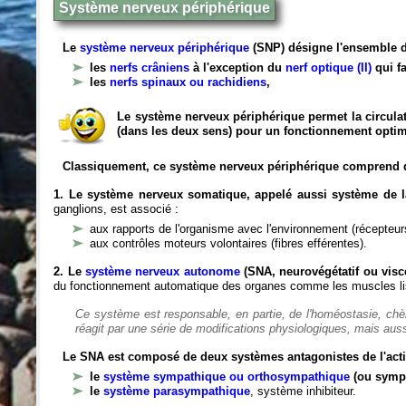
Système nerveux périphérique
Le
système nerveux périphérique
(SNP) désigne l'ensemble d
les
nerfs crâniens
à l'exception du
nerf optique (II)
qui fa
les
nerfs spinaux ou rachidiens
,
Le système nerveux périphérique permet la circulat
(dans les deux sens) pour un fonctionnement optim
Classiquement, ce système nerveux périphérique comprend 
1. Le système nerveux somatique, appelé aussi système de la
ganglions, est associé :
aux rapports de l'organisme avec l'environnement (récepteurs
aux contrôles moteurs volontaires (fibres efférentes).
2. Le
système nerveux autonome
(SNA, neurovégétatif ou viscé
du fonctionnement automatique des organes comme les muscles liss
Ce système est responsable, en partie, de l'homéostasie, ch
réagit par une série de modifications physiologiques, mais auss
Le SNA est composé de deux systèmes antagonistes de l'acti
le
système sympathique ou orthosympathique
(ou symp
le
système parasympathique
, système inhibiteur.