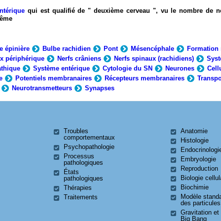
ntérique
qui est qualifié de " deuxième cerveau ", vu le nombre de n
-même
e épinière
Bulbe rachidien
Pont
Mésencéphale
Formation 
x périphérique
Nerfs crâniens
Nerfs spinaux (rachidiens)
Syst
thique
Système entérique
Cytologie du SN
Neurones
Cell
e
Potentiels membranaires
Récepteurs membranaires
Transpo
Neurotransmetteurs
Synapses
Troubles
Anatomie
comportementaux
Histologie
Psychopathologie
Endocrinologi
Processus
Embryologie
pathologiques
Reproduction
États
Biologie cellul
pathologiques
Biochimie
Thérapies
Modèle stand
Traitements
des particules
Gravitation et
Big Bang