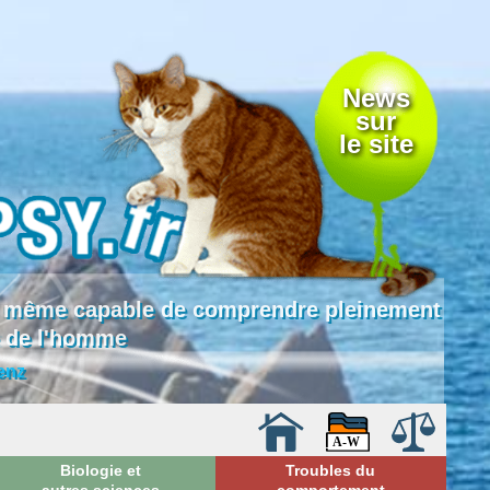
News
sur
le site
 là même capable de comprendre pleinement
e de l'homme
enz
Biologie et
Troubles du