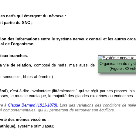
es nerfs qui émergent du névraxe :
it partie du SNC ;
ion des informations entre le système nerveux central et les autres org
al de l'organisme.
deux branches.
Organisation du sys
 vie de relation,
composé de nerfs, mais aussi de
(Figure :
veto
 sensoriels, fibres afférentes)
ral),
c'est-à-dire involontaire (littéralement " qui se régit par ses propres lois
es, le muscle cardiaque, la majorité des glandes exocrines ou endocrines.
ère à
Claude Bernard (1813-1878)
. Lors des variations des conditions de mili
i comportementales, qui lui permettent de retrouver son équilibre.
vité des mêmes viscères :
athique)
, système stimulateur,