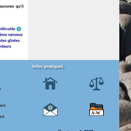
eurones qu'il
réticulée
ème nerveux
ules gliales
rteurs
Infos pratiques
e
aire
ard