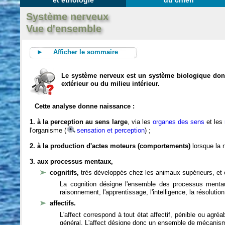
et éthologie
du chien
Système nerveux
Vue d'ensemble
► Afficher le sommaire
Le système nerveux est un système biologique dont 
extérieur ou du milieu intérieur.
Cette analyse donne naissance :
1. à la perception au sens large
, via les
organes des sens
et les
l'organisme (
sensation et perception
) ;
2. à la production d'actes moteurs (comportements)
lorsque la n
3. aux processus mentaux,
cognitifs,
très développés chez les animaux supérieurs, et 
La cognition désigne l'ensemble des processus mentau
raisonnement, l'apprentissage, l'intelligence, la résoluti
affectifs.
L'affect correspond à tout état affectif, pénible ou agré
général. L'affect désigne donc un ensemble de mécanis