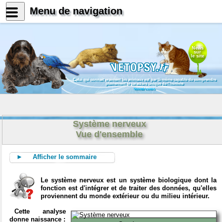
Menu de navigation
News
sur
le site
Celui qui connait vraiment les animaux est par là même capable de comprendre
pleinement le caractère unique de l'homme
Konrad Lorenz
Système nerveux
Vue d'ensemble
► Afficher le sommaire
Le système nerveux est un système biologique dont la
fonction est d'intégrer et de traiter des données, qu'elles
proviennent du monde extérieur ou du milieu intérieur.
Cette analyse
donne naissance :