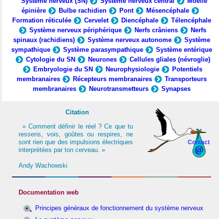
Système nerveux (SN)
Système nerveux central
Moelle
épinière
Bulbe rachidien
Pont
Mésencéphale
Formation réticulée
Cervelet
Diencéphale
Télencéphale
Système nerveux périphérique
Nerfs crâniens
Nerfs
spinaux (rachidiens)
Système nerveux autonome
Système
sympathique
Système parasympathique
Système entérique
Cytologie du SN
Neurones
Cellules gliales (névroglie)
Embryologie du SN
Neurophysiologie
Potentiels
membranaires
Récepteurs membranaires
Transporteurs
membranaires
Neurotransmetteurs
Synapses
Citation
« Comment définir le réel ? Ce que tu
ressens, vois, goûtes ou respires, ne
sont rien que des impulsions électriques
Contact
interprétées par ton cerveau. »
Andy Wachowski
Documentation web
Principes généraux de fonctionnement du système nerveux