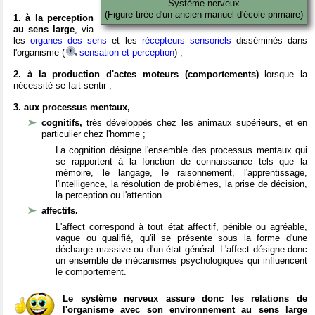
Système nerveux
(Figure tirée d'un ancien manuel d'école primaire)
1. à la perception
au sens large
, via
les
organes des sens
et les
récepteurs sensoriels
disséminés dans
l'organisme (
sensation et perception
) ;
2. à la production d'actes moteurs (comportements)
lorsque la
nécessité se fait sentir ;
3. aux processus mentaux,
cognitifs,
très développés chez les animaux supérieurs, et en
particulier chez l'homme ;
La cognition désigne l'ensemble des processus mentaux qui
se rapportent à la fonction de connaissance tels que la
mémoire, le langage, le raisonnement, l'apprentissage,
l'intelligence, la résolution de problèmes, la prise de décision,
la perception ou l'attention…
affectifs.
L'affect correspond à tout état affectif, pénible ou agréable,
vague ou qualifié, qu'il se présente sous la forme d'une
décharge massive ou d'un état général. L'affect désigne donc
un ensemble de mécanismes psychologiques qui influencent
le comportement.
Le système nerveux assure donc les relations de
l'organisme avec son environnement au sens large