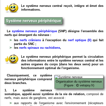
Le système nerveux central reçoit, intègre et émet des
informations.
Système nerveux périphérique
Le
système nerveux périphérique
(SNP) désigne l'ensemble des
nerfs qui émergent du névraxe :
les
nerfs crâniens
à l'exception du
nerf optique (II)
qui fait
partie du SNC ;
les
nerfs spinaux ou rachidiens
,
Le système nerveux périphérique permet la circulation
des informations entre le système nerveux central et les
autres organes du corps (dans les deux sens) pour un
fonctionnement optimal de l'organisme.
Classiquement, ce système
nerveux périphérique comprend
Organisation du système nerveux
deux branches.
(Figure :
vetopsy.fr)
1. Le système nerveux
somatique, appelé aussi système de la vie de relation,
composé de
nerfs, mais aussi de ganglions, est associé :
aux rapports de l'organisme avec l'environnement (récepteurs