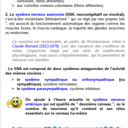
sensoriels, fibres afférentes)
aux contrôles moteurs volontaires (fibres efférentes).
2. Le
système nerveux autonome
(SNA, neurovégétatif ou viscéral),
c'est-à-dire involontaire (littéralement " qui se régit par ses propres lois
", est associé du fonctionnement automatique des organes comme les
muscles lisses, le muscle cardiaque, la majorité des glandes exocrines
ou endocrines.
Ce système est responsable, en partie, de l'homéostasie, chère à
Claude Bernard (1813-1878)
. Lors des variations des conditions de
milieu, l'organisme réagit par une série de modifications
physiologiques, mais aussi comportementales, qui lui permettent de
retrouver son équilibre.
Le SNA est composé de deux systèmes antagonistes de l'activité
des mêmes viscères :
le
système sympathique ou orthosympathique
(ou
sympathique)
, système stimulateur,
le
système parasympathique
, système inhibiteur.
On ajoute à l'heure actuelle le
système nerveux
entérique
qui est qualifié de " deuxième cerveau ", vu le
nombre de neurones qu'il contient et ses rôles
essentiels sur le cerveau lui-même