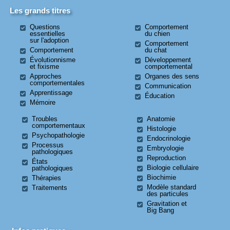
Les grands titres
Questions
Comportement
essentielles
du chien
sur l'adoption
Comportement
Comportement
du chat
Évolutionnisme
Développement
et fixisme
comportemental
Approches
Organes des sens
comportementales
Communication
Apprentissage
Éducation
Mémoire
Troubles
Anatomie
comportementaux
Histologie
Psychopathologie
Endocrinologie
Processus
Embryologie
pathologiques
Reproduction
États
Biologie cellulaire
pathologiques
Biochimie
Thérapies
Modèle standard
Traitements
des particules
Gravitation et
Big Bang