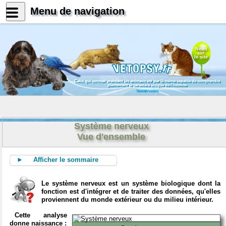
Menu de navigation
News
sur
le site
Celui qui connait vraiment les animaux est par là même capable de comprendre
pleinement le caractère unique de l'homme
Konrad Lorenz
Système nerveux
Vue d'ensemble
► Afficher le sommaire
Le système nerveux est un système biologique dont la
fonction est d'intégrer et de traiter des données, qu'elles
proviennent du monde extérieur ou du milieu intérieur.
Cette analyse
donne naissance :