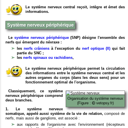
Le système nerveux central reçoit, intègre et émet des
informations.
Système nerveux périphérique
Le
système nerveux périphérique
(SNP) désigne l'ensemble des
nerfs qui émergent du névraxe :
les
nerfs crâniens
à l'exception du
nerf optique (II)
qui fait
partie du SNC ;
les
nerfs spinaux ou rachidiens
,
Le système nerveux périphérique permet la circulation
des informations entre le système nerveux central et les
autres organes du corps (dans les deux sens) pour un
fonctionnement optimal de l'organisme.
Classiquement, ce système
nerveux périphérique comprend
Organisation du système nerveux
deux branches.
(Figure :
vetopsy.fr)
1. Le système nerveux
somatique, appelé aussi système de la vie de relation,
composé de
nerfs, mais aussi de ganglions, est associé :
aux rapports de l'organisme avec l'environnement (récepteurs