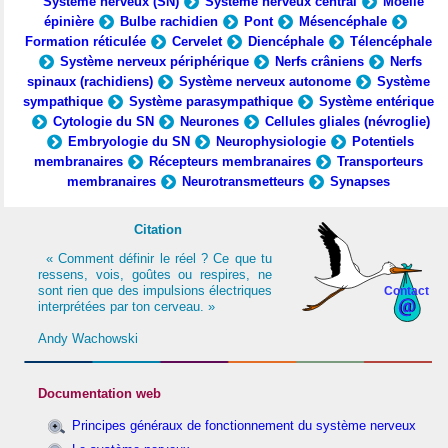
Système nerveux (SN)
Système nerveux central
Moelle
épinière
Bulbe rachidien
Pont
Mésencéphale
Formation réticulée
Cervelet
Diencéphale
Télencéphale
Système nerveux périphérique
Nerfs crâniens
Nerfs
spinaux (rachidiens)
Système nerveux autonome
Système
sympathique
Système parasympathique
Système entérique
Cytologie du SN
Neurones
Cellules gliales (névroglie)
Embryologie du SN
Neurophysiologie
Potentiels
membranaires
Récepteurs membranaires
Transporteurs
membranaires
Neurotransmetteurs
Synapses
Citation
« Comment définir le réel ? Ce que tu
ressens, vois, goûtes ou respires, ne
sont rien que des impulsions électriques
Contact
interprétées par ton cerveau. »
Andy Wachowski
Documentation web
Principes généraux de fonctionnement du système nerveux