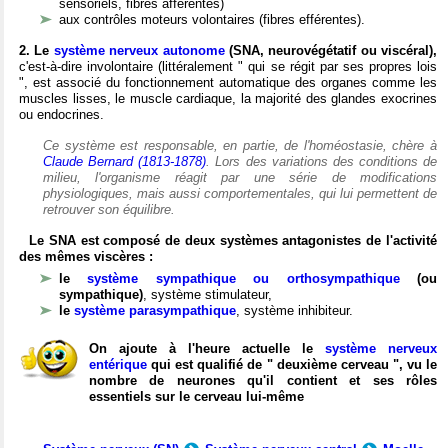
sensoriels, fibres afférentes)
aux contrôles moteurs volontaires (fibres efférentes).
2. Le
système nerveux autonome
(SNA, neurovégétatif ou viscéral),
c'est-à-dire involontaire (littéralement " qui se régit par ses propres lois
", est associé du fonctionnement automatique des organes comme les
muscles lisses, le muscle cardiaque, la majorité des glandes exocrines
ou endocrines.
Ce système est responsable, en partie, de l'homéostasie, chère à
Claude Bernard (1813-1878)
. Lors des variations des conditions de
milieu, l'organisme réagit par une série de modifications
physiologiques, mais aussi comportementales, qui lui permettent de
retrouver son équilibre.
Le SNA est composé de deux systèmes antagonistes de l'activité
des mêmes viscères :
le
système sympathique ou orthosympathique
(ou
sympathique)
, système stimulateur,
le
système parasympathique
, système inhibiteur.
On ajoute à l'heure actuelle le
système nerveux
entérique
qui est qualifié de " deuxième cerveau ", vu le
nombre de neurones qu'il contient et ses rôles
essentiels sur le cerveau lui-même