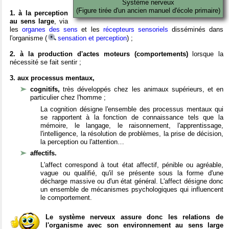
Système nerveux
(Figure tirée d'un ancien manuel d'école primaire)
1. à la perception
au sens large
, via
les
organes des sens
et les
récepteurs sensoriels
disséminés dans
l'organisme (
sensation et perception
) ;
2. à la production d'actes moteurs (comportements)
lorsque la
nécessité se fait sentir ;
3. aux processus mentaux,
cognitifs,
très développés chez les animaux supérieurs, et en
particulier chez l'homme ;
La cognition désigne l'ensemble des processus mentaux qui
se rapportent à la fonction de connaissance tels que la
mémoire, le langage, le raisonnement, l'apprentissage,
l'intelligence, la résolution de problèmes, la prise de décision,
la perception ou l'attention…
affectifs.
L'affect correspond à tout état affectif, pénible ou agréable,
vague ou qualifié, qu'il se présente sous la forme d'une
décharge massive ou d'un état général. L'affect désigne donc
un ensemble de mécanismes psychologiques qui influencent
le comportement.
Le système nerveux assure donc les relations de
l'organisme avec son environnement au sens large