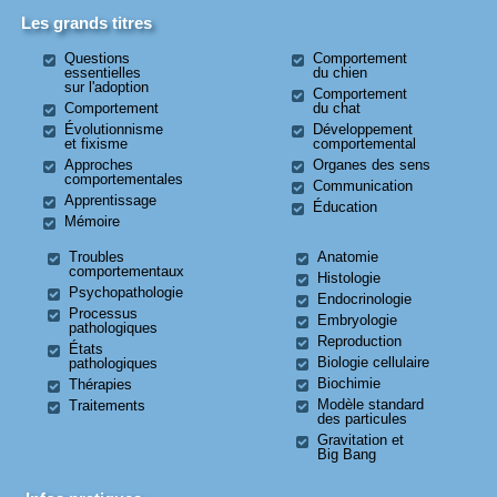
Les grands titres
Questions
Comportement
essentielles
du chien
sur l'adoption
Comportement
Comportement
du chat
Évolutionnisme
Développement
et fixisme
comportemental
Approches
Organes des sens
comportementales
Communication
Apprentissage
Éducation
Mémoire
Troubles
Anatomie
comportementaux
Histologie
Psychopathologie
Endocrinologie
Processus
Embryologie
pathologiques
Reproduction
États
Biologie cellulaire
pathologiques
Biochimie
Thérapies
Modèle standard
Traitements
des particules
Gravitation et
Big Bang