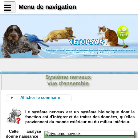
Menu de navigation
News
sur
le site
Celui qui connait vraiment les animaux est par là même capable de comprendre
pleinement le caractère unique de l'homme
Konrad Lorenz
Système nerveux
Vue d'ensemble
► Afficher le sommaire
Le système nerveux est un système biologique dont la
fonction est d'intégrer et de traiter des données, qu'elles
proviennent du monde extérieur ou du milieu intérieur.
Cette analyse
donne naissance :