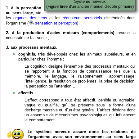
Système nerveux
(Figure tirée d'un ancien manuel d'école primaire)
1. à la perception
au sens large
, via
les
organes des sens
et les
récepteurs sensoriels
disséminés dans
l'organisme (
sensation et perception
) ;
2. à la production d'actes moteurs (comportements)
lorsque la
nécessité se fait sentir ;
3. aux processus mentaux,
cognitifs,
très développés chez les animaux supérieurs, et en
particulier chez l'homme ;
La cognition désigne l'ensemble des processus mentaux qui
se rapportent à la fonction de connaissance tels que la
mémoire, le langage, le raisonnement, l'apprentissage,
l'intelligence, la résolution de problèmes, la prise de décision,
la perception ou l'attention…
affectifs.
L'affect correspond à tout état affectif, pénible ou agréable,
vague ou qualifié, qu'il se présente sous la forme d'une
décharge massive ou d'un état général. L'affect désigne donc
un ensemble de mécanismes psychologiques qui influencent
le comportement.
Le système nerveux assure donc les relations de
l'organisme avec son environnement au sens large