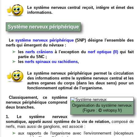
Le système nerveux central reçoit, intègre et émet des
informations.
Système nerveux périphérique
Le
système nerveux périphérique
(SNP) désigne l'ensemble des
nerfs qui émergent du névraxe :
les
nerfs crâniens
à l'exception du
nerf optique (II)
qui fait
partie du SNC ;
les
nerfs spinaux ou rachidiens
,
Le système nerveux périphérique permet la circulation
des informations entre le système nerveux central et les
autres organes du corps (dans les deux sens) pour un
fonctionnement optimal de l'organisme.
Classiquement, ce système
nerveux périphérique comprend
Organisation du système nerveux
deux branches.
(Figure :
vetopsy.fr)
1. Le système nerveux
somatique, appelé aussi système de la vie de relation,
composé de
nerfs, mais aussi de ganglions, est associé :
aux rapports de l'organisme avec l'environnement (récepteurs