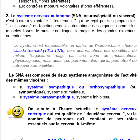
sensoriels, fibres afférentes)
aux contrôles moteurs volontaires (fibres efférentes).
2. Le
système nerveux autonome
(SNA, neurovégétatif ou viscéral),
c'est-à-dire involontaire (littéralement " qui se régit par ses propres lois
", est associé du fonctionnement automatique des organes comme les
muscles lisses, le muscle cardiaque, la majorité des glandes exocrines
ou endocrines.
Ce système est responsable, en partie, de l'homéostasie, chère à
Claude Bernard (1813-1878)
. Lors des variations des conditions de
milieu, l'organisme réagit par une série de modifications
physiologiques, mais aussi comportementales, qui lui permettent de
retrouver son équilibre.
Le SNA est composé de deux systèmes antagonistes de l'activité
des mêmes viscères :
le
système sympathique ou orthosympathique
(ou
sympathique)
, système stimulateur,
le
système parasympathique
, système inhibiteur.
On ajoute à l'heure actuelle le
système nerveux
entérique
qui est qualifié de " deuxième cerveau ", vu le
nombre de neurones qu'il contient et ses rôles
essentiels sur le cerveau lui-même