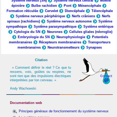
Système nerveux (SN)
Système nerveux central
Moelle
épinière
Bulbe rachidien
Pont
Mésencéphale
Formation réticulée
Cervelet
Diencéphale
Télencéphale
Système nerveux périphérique
Nerfs crâniens
Nerfs
spinaux (rachidiens)
Système nerveux autonome
Système
sympathique
Système parasympathique
Système entérique
Cytologie du SN
Neurones
Cellules gliales (névroglie)
Embryologie du SN
Neurophysiologie
Potentiels
membranaires
Récepteurs membranaires
Transporteurs
membranaires
Neurotransmetteurs
Synapses
Citation
« Comment définir le réel ? Ce que tu
ressens, vois, goûtes ou respires, ne
sont rien que des impulsions électriques
Contact
interprétées par ton cerveau. »
Andy Wachowski
Documentation web
Principes généraux de fonctionnement du système nerveux