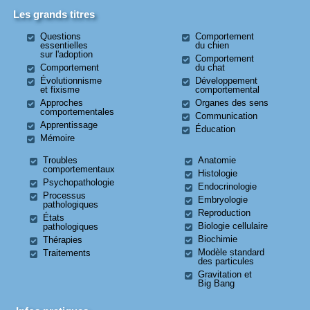
Les grands titres
Questions
Comportement
essentielles
du chien
sur l'adoption
Comportement
Comportement
du chat
Évolutionnisme
Développement
et fixisme
comportemental
Approches
Organes des sens
comportementales
Communication
Apprentissage
Éducation
Mémoire
Troubles
Anatomie
comportementaux
Histologie
Psychopathologie
Endocrinologie
Processus
Embryologie
pathologiques
Reproduction
États
Biologie cellulaire
pathologiques
Biochimie
Thérapies
Modèle standard
Traitements
des particules
Gravitation et
Big Bang