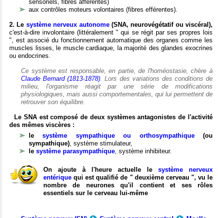
sensoriels, fibres afférentes)
aux contrôles moteurs volontaires (fibres efférentes).
2. Le
système nerveux autonome
(SNA, neurovégétatif ou viscéral),
c'est-à-dire involontaire (littéralement " qui se régit par ses propres lois
", est associé du fonctionnement automatique des organes comme les
muscles lisses, le muscle cardiaque, la majorité des glandes exocrines
ou endocrines.
Ce système est responsable, en partie, de l'homéostasie, chère à
Claude Bernard (1813-1878)
. Lors des variations des conditions de
milieu, l'organisme réagit par une série de modifications
physiologiques, mais aussi comportementales, qui lui permettent de
retrouver son équilibre.
Le SNA est composé de deux systèmes antagonistes de l'activité
des mêmes viscères :
le
système sympathique ou orthosympathique
(ou
sympathique)
, système stimulateur,
le
système parasympathique
, système inhibiteur.
On ajoute à l'heure actuelle le
système nerveux
entérique
qui est qualifié de " deuxième cerveau ", vu le
nombre de neurones qu'il contient et ses rôles
essentiels sur le cerveau lui-même