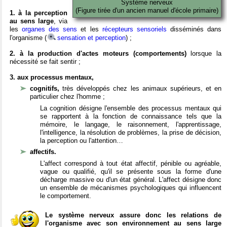
Système nerveux
(Figure tirée d'un ancien manuel d'école primaire)
1. à la perception
au sens large
, via
les
organes des sens
et les
récepteurs sensoriels
disséminés dans
l'organisme (
sensation et perception
) ;
2. à la production d'actes moteurs (comportements)
lorsque la
nécessité se fait sentir ;
3. aux processus mentaux,
cognitifs,
très développés chez les animaux supérieurs, et en
particulier chez l'homme ;
La cognition désigne l'ensemble des processus mentaux qui
se rapportent à la fonction de connaissance tels que la
mémoire, le langage, le raisonnement, l'apprentissage,
l'intelligence, la résolution de problèmes, la prise de décision,
la perception ou l'attention…
affectifs.
L'affect correspond à tout état affectif, pénible ou agréable,
vague ou qualifié, qu'il se présente sous la forme d'une
décharge massive ou d'un état général. L'affect désigne donc
un ensemble de mécanismes psychologiques qui influencent
le comportement.
Le système nerveux assure donc les relations de
l'organisme avec son environnement au sens large