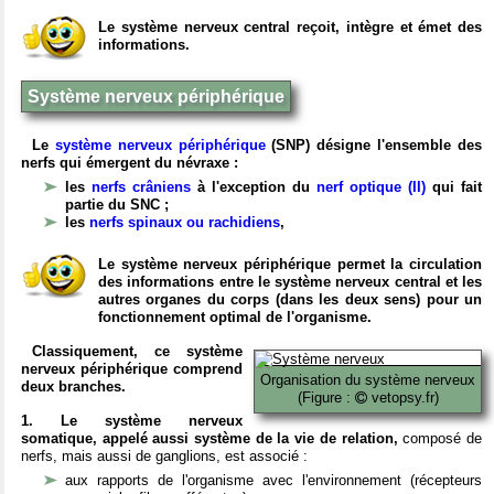
Le système nerveux central reçoit, intègre et émet des
informations.
Système nerveux périphérique
Le
système nerveux périphérique
(SNP) désigne l'ensemble des
nerfs qui émergent du névraxe :
les
nerfs crâniens
à l'exception du
nerf optique (II)
qui fait
partie du SNC ;
les
nerfs spinaux ou rachidiens
,
Le système nerveux périphérique permet la circulation
des informations entre le système nerveux central et les
autres organes du corps (dans les deux sens) pour un
fonctionnement optimal de l'organisme.
Classiquement, ce système
nerveux périphérique comprend
Organisation du système nerveux
deux branches.
(Figure :
vetopsy.fr)
1. Le système nerveux
somatique, appelé aussi système de la vie de relation,
composé de
nerfs, mais aussi de ganglions, est associé :
aux rapports de l'organisme avec l'environnement (récepteurs