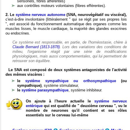
sensoriels, fibres afférentes)
aux contrôles moteurs volontaires (fibres efférentes).
2. Le
système nerveux autonome
(SNA, neurovégétatif ou viscéral),
c'est-à-dire involontaire (littéralement " qui se régit par ses propres lois
", est associé du fonctionnement automatique des organes comme les
muscles lisses, le muscle cardiaque, la majorité des glandes exocrines
ou endocrines.
Ce système est responsable, en partie, de l'homéostasie, chère à
Claude Bernard (1813-1878)
. Lors des variations des conditions de
milieu, l'organisme réagit par une série de modifications
physiologiques, mais aussi comportementales, qui lui permettent de
retrouver son équilibre.
Le SNA est composé de deux systèmes antagonistes de l'activité
des mêmes viscères :
le
système sympathique ou orthosympathique
(ou
sympathique)
, système stimulateur,
le
système parasympathique
, système inhibiteur.
On ajoute à l'heure actuelle le
système nerveux
entérique
qui est qualifié de " deuxième cerveau ", vu le
nombre de neurones qu'il contient et ses rôles
essentiels sur le cerveau lui-même