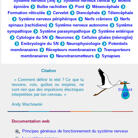
Système nerveux (SN)
Système nerveux central
Moelle
épinière
Bulbe rachidien
Pont
Mésencéphale
Formation réticulée
Cervelet
Diencéphale
Télencéphale
Système nerveux périphérique
Nerfs crâniens
Nerfs
spinaux (rachidiens)
Système nerveux autonome
Système
sympathique
Système parasympathique
Système entérique
Cytologie du SN
Neurones
Cellules gliales (névroglie)
Embryologie du SN
Neurophysiologie
Potentiels
membranaires
Récepteurs membranaires
Transporteurs
membranaires
Neurotransmetteurs
Synapses
Citation
« Comment définir le réel ? Ce que tu
ressens, vois, goûtes ou respires, ne
sont rien que des impulsions électriques
Contact
interprétées par ton cerveau. »
Andy Wachowski
Documentation web
Principes généraux de fonctionnement du système nerveux