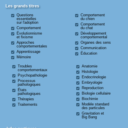
Les grands titres
Questions
Comportement
essentielles
du chien
sur l'adoption
Comportement
Comportement
du chat
Évolutionnisme
Développement
et fixisme
comportemental
Approches
Organes des sens
comportementales
Communication
Apprentissage
Éducation
Mémoire
Troubles
Anatomie
comportementaux
Histologie
Psychopathologie
Endocrinologie
Processus
Embryologie
pathologiques
Reproduction
États
Biologie cellulaire
pathologiques
Biochimie
Thérapies
Modèle standard
Traitements
des particules
Gravitation et
Big Bang