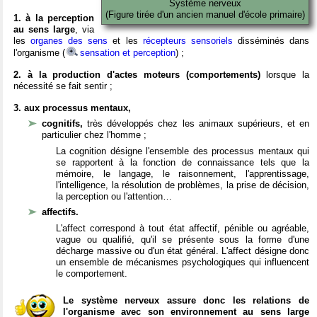
Système nerveux
(Figure tirée d'un ancien manuel d'école primaire)
1. à la perception
au sens large
, via
les
organes des sens
et les
récepteurs sensoriels
disséminés dans
l'organisme (
sensation et perception
) ;
2. à la production d'actes moteurs (comportements)
lorsque la
nécessité se fait sentir ;
3. aux processus mentaux,
cognitifs,
très développés chez les animaux supérieurs, et en
particulier chez l'homme ;
La cognition désigne l'ensemble des processus mentaux qui
se rapportent à la fonction de connaissance tels que la
mémoire, le langage, le raisonnement, l'apprentissage,
l'intelligence, la résolution de problèmes, la prise de décision,
la perception ou l'attention…
affectifs.
L'affect correspond à tout état affectif, pénible ou agréable,
vague ou qualifié, qu'il se présente sous la forme d'une
décharge massive ou d'un état général. L'affect désigne donc
un ensemble de mécanismes psychologiques qui influencent
le comportement.
Le système nerveux assure donc les relations de
l'organisme avec son environnement au sens large