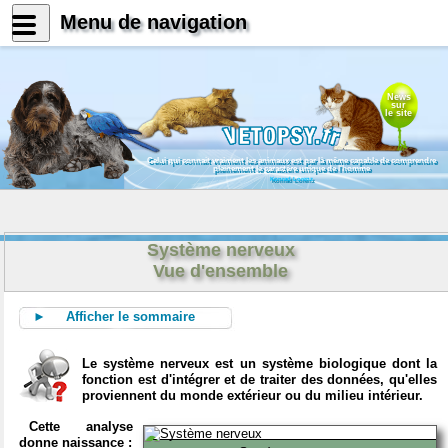
Menu de navigation
News
sur
le site
Celui qui connait vraiment les animaux est par là même capable de comprendre
pleinement le caractère unique de l'homme
Konrad Lorenz
Système nerveux
Vue d'ensemble
► Afficher le sommaire
Le système nerveux est un système biologique dont la
fonction est d'intégrer et de traiter des données, qu'elles
proviennent du monde extérieur ou du milieu intérieur.
Cette analyse
donne naissance :