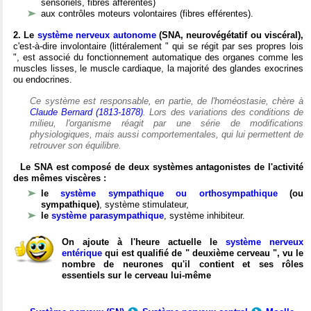
sensoriels, fibres afférentes)
aux contrôles moteurs volontaires (fibres efférentes).
2. Le
système nerveux autonome
(SNA, neurovégétatif ou viscéral),
c'est-à-dire involontaire (littéralement " qui se régit par ses propres lois
", est associé du fonctionnement automatique des organes comme les
muscles lisses, le muscle cardiaque, la majorité des glandes exocrines
ou endocrines.
Ce système est responsable, en partie, de l'homéostasie, chère à
Claude Bernard (1813-1878)
. Lors des variations des conditions de
milieu, l'organisme réagit par une série de modifications
physiologiques, mais aussi comportementales, qui lui permettent de
retrouver son équilibre.
Le SNA est composé de deux systèmes antagonistes de l'activité
des mêmes viscères :
le
système sympathique ou orthosympathique
(ou
sympathique)
, système stimulateur,
le
système parasympathique
, système inhibiteur.
On ajoute à l'heure actuelle le
système nerveux
entérique
qui est qualifié de " deuxième cerveau ", vu le
nombre de neurones qu'il contient et ses rôles
essentiels sur le cerveau lui-même