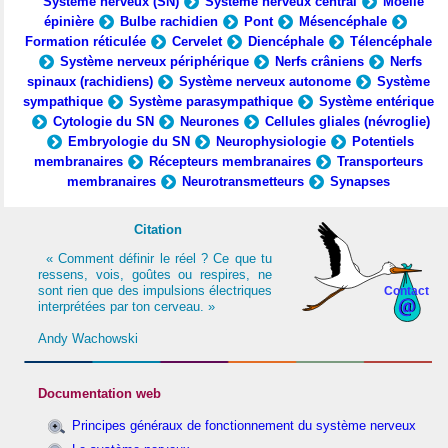
Système nerveux (SN)
Système nerveux central
Moelle
épinière
Bulbe rachidien
Pont
Mésencéphale
Formation réticulée
Cervelet
Diencéphale
Télencéphale
Système nerveux périphérique
Nerfs crâniens
Nerfs
spinaux (rachidiens)
Système nerveux autonome
Système
sympathique
Système parasympathique
Système entérique
Cytologie du SN
Neurones
Cellules gliales (névroglie)
Embryologie du SN
Neurophysiologie
Potentiels
membranaires
Récepteurs membranaires
Transporteurs
membranaires
Neurotransmetteurs
Synapses
Citation
« Comment définir le réel ? Ce que tu
ressens, vois, goûtes ou respires, ne
sont rien que des impulsions électriques
Contact
interprétées par ton cerveau. »
Andy Wachowski
Documentation web
Principes généraux de fonctionnement du système nerveux