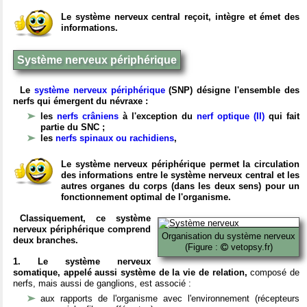
Le système nerveux central reçoit, intègre et émet des
informations.
Système nerveux périphérique
Le
système nerveux périphérique
(SNP) désigne l'ensemble des
nerfs qui émergent du névraxe :
les
nerfs crâniens
à l'exception du
nerf optique (II)
qui fait
partie du SNC ;
les
nerfs spinaux ou rachidiens
,
Le système nerveux périphérique permet la circulation
des informations entre le système nerveux central et les
autres organes du corps (dans les deux sens) pour un
fonctionnement optimal de l'organisme.
Classiquement, ce système
nerveux périphérique comprend
Organisation du système nerveux
deux branches.
(Figure :
vetopsy.fr)
1. Le système nerveux
somatique, appelé aussi système de la vie de relation,
composé de
nerfs, mais aussi de ganglions, est associé :
aux rapports de l'organisme avec l'environnement (récepteurs