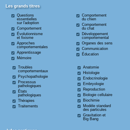
Les grands titres
Questions
Comportement
essentielles
du chien
sur l'adoption
Comportement
Comportement
du chat
Évolutionnisme
Développement
et fixisme
comportemental
Approches
Organes des sens
comportementales
Communication
Apprentissage
Éducation
Mémoire
Troubles
Anatomie
comportementaux
Histologie
Psychopathologie
Endocrinologie
Processus
Embryologie
pathologiques
Reproduction
États
Biologie cellulaire
pathologiques
Biochimie
Thérapies
Modèle standard
Traitements
des particules
Gravitation et
Big Bang