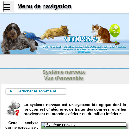
Menu de navigation
News
sur
le site
Celui qui connait vraiment les animaux est par là même capable de comprendre
pleinement le caractère unique de l'homme
Konrad Lorenz
Système nerveux
Vue d'ensemble
► Afficher le sommaire
Le système nerveux est un système biologique dont la
fonction est d'intégrer et de traiter des données, qu'elles
proviennent du monde extérieur ou du milieu intérieur.
Cette analyse
donne naissance :