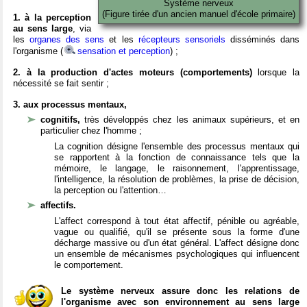
Système nerveux
(Figure tirée d'un ancien manuel d'école primaire)
1. à la perception
au sens large
, via
les
organes des sens
et les
récepteurs sensoriels
disséminés dans
l'organisme (
sensation et perception
) ;
2. à la production d'actes moteurs (comportements)
lorsque la
nécessité se fait sentir ;
3. aux processus mentaux,
cognitifs,
très développés chez les animaux supérieurs, et en
particulier chez l'homme ;
La cognition désigne l'ensemble des processus mentaux qui
se rapportent à la fonction de connaissance tels que la
mémoire, le langage, le raisonnement, l'apprentissage,
l'intelligence, la résolution de problèmes, la prise de décision,
la perception ou l'attention…
affectifs.
L'affect correspond à tout état affectif, pénible ou agréable,
vague ou qualifié, qu'il se présente sous la forme d'une
décharge massive ou d'un état général. L'affect désigne donc
un ensemble de mécanismes psychologiques qui influencent
le comportement.
Le système nerveux assure donc les relations de
l'organisme avec son environnement au sens large