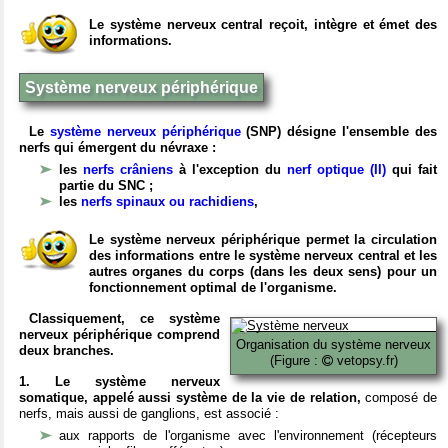
Le système nerveux central reçoit, intègre et émet des
informations.
Système nerveux périphérique
Le
système nerveux périphérique
(SNP) désigne l'ensemble des
nerfs qui émergent du névraxe :
les
nerfs crâniens
à l'exception du
nerf optique (II)
qui fait
partie du SNC ;
les
nerfs spinaux ou rachidiens
,
Le système nerveux périphérique permet la circulation
des informations entre le système nerveux central et les
autres organes du corps (dans les deux sens) pour un
fonctionnement optimal de l'organisme.
Classiquement, ce système
nerveux périphérique comprend
Organisation du système nerveux
deux branches.
(Figure :
vetopsy.fr)
1. Le système nerveux
somatique, appelé aussi système de la vie de relation,
composé de
nerfs, mais aussi de ganglions, est associé :
aux rapports de l'organisme avec l'environnement (récepteurs