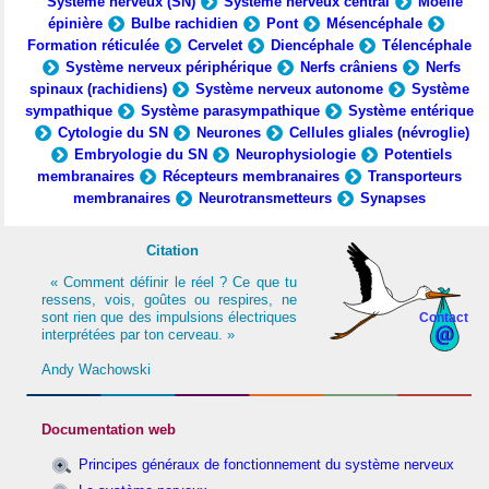
Système nerveux (SN)
Système nerveux central
Moelle
épinière
Bulbe rachidien
Pont
Mésencéphale
Formation réticulée
Cervelet
Diencéphale
Télencéphale
Système nerveux périphérique
Nerfs crâniens
Nerfs
spinaux (rachidiens)
Système nerveux autonome
Système
sympathique
Système parasympathique
Système entérique
Cytologie du SN
Neurones
Cellules gliales (névroglie)
Embryologie du SN
Neurophysiologie
Potentiels
membranaires
Récepteurs membranaires
Transporteurs
membranaires
Neurotransmetteurs
Synapses
Citation
« Comment définir le réel ? Ce que tu
ressens, vois, goûtes ou respires, ne
sont rien que des impulsions électriques
Contact
interprétées par ton cerveau. »
Andy Wachowski
Documentation web
Principes généraux de fonctionnement du système nerveux