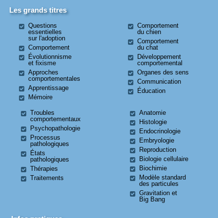
Les grands titres
Questions
Comportement
essentielles
du chien
sur l'adoption
Comportement
Comportement
du chat
Évolutionnisme
Développement
et fixisme
comportemental
Approches
Organes des sens
comportementales
Communication
Apprentissage
Éducation
Mémoire
Troubles
Anatomie
comportementaux
Histologie
Psychopathologie
Endocrinologie
Processus
Embryologie
pathologiques
Reproduction
États
Biologie cellulaire
pathologiques
Biochimie
Thérapies
Modèle standard
Traitements
des particules
Gravitation et
Big Bang