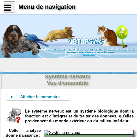
Menu de navigation
News
sur
le site
Celui qui connait vraiment les animaux est par là même capable de comprendre
pleinement le caractère unique de l'homme
Konrad Lorenz
Système nerveux
Vue d'ensemble
► Afficher le sommaire
Le système nerveux est un système biologique dont la
fonction est d'intégrer et de traiter des données, qu'elles
proviennent du monde extérieur ou du milieu intérieur.
Cette analyse
donne naissance :