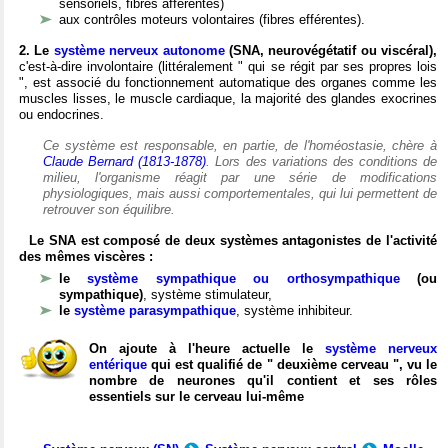
sensoriels, fibres afférentes)
aux contrôles moteurs volontaires (fibres efférentes).
2. Le
système nerveux autonome
(SNA, neurovégétatif ou viscéral),
c'est-à-dire involontaire (littéralement " qui se régit par ses propres lois
", est associé du fonctionnement automatique des organes comme les
muscles lisses, le muscle cardiaque, la majorité des glandes exocrines
ou endocrines.
Ce système est responsable, en partie, de l'homéostasie, chère à
Claude Bernard (1813-1878)
. Lors des variations des conditions de
milieu, l'organisme réagit par une série de modifications
physiologiques, mais aussi comportementales, qui lui permettent de
retrouver son équilibre.
Le SNA est composé de deux systèmes antagonistes de l'activité
des mêmes viscères :
le
système sympathique ou orthosympathique
(ou
sympathique)
, système stimulateur,
le
système parasympathique
, système inhibiteur.
On ajoute à l'heure actuelle le
système nerveux
entérique
qui est qualifié de " deuxième cerveau ", vu le
nombre de neurones qu'il contient et ses rôles
essentiels sur le cerveau lui-même