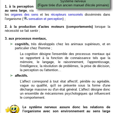
Système nerveux
(Figure tirée d'un ancien manuel d'école primaire)
1. à la perception
au sens large
, via
les
organes des sens
et les
récepteurs sensoriels
disséminés dans
l'organisme (
sensation et perception
) ;
2. à la production d'actes moteurs (comportements)
lorsque la
nécessité se fait sentir ;
3. aux processus mentaux,
cognitifs,
très développés chez les animaux supérieurs, et en
particulier chez l'homme ;
La cognition désigne l'ensemble des processus mentaux qui
se rapportent à la fonction de connaissance tels que la
mémoire, le langage, le raisonnement, l'apprentissage,
l'intelligence, la résolution de problèmes, la prise de décision,
la perception ou l'attention…
affectifs.
L'affect correspond à tout état affectif, pénible ou agréable,
vague ou qualifié, qu'il se présente sous la forme d'une
décharge massive ou d'un état général. L'affect désigne donc
un ensemble de mécanismes psychologiques qui influencent
le comportement.
Le système nerveux assure donc les relations de
l'organisme avec son environnement au sens large