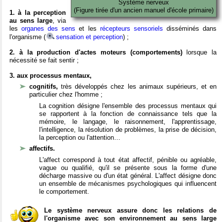
Système nerveux
(Figure tirée d'un ancien manuel d'école primaire)
1. à la perception
au sens large
, via
les
organes des sens
et les
récepteurs sensoriels
disséminés dans
l'organisme (
sensation et perception
) ;
2. à la production d'actes moteurs (comportements)
lorsque la
nécessité se fait sentir ;
3. aux processus mentaux,
cognitifs,
très développés chez les animaux supérieurs, et en
particulier chez l'homme ;
La cognition désigne l'ensemble des processus mentaux qui
se rapportent à la fonction de connaissance tels que la
mémoire, le langage, le raisonnement, l'apprentissage,
l'intelligence, la résolution de problèmes, la prise de décision,
la perception ou l'attention…
affectifs.
L'affect correspond à tout état affectif, pénible ou agréable,
vague ou qualifié, qu'il se présente sous la forme d'une
décharge massive ou d'un état général. L'affect désigne donc
un ensemble de mécanismes psychologiques qui influencent
le comportement.
Le système nerveux assure donc les relations de
l'organisme avec son environnement au sens large