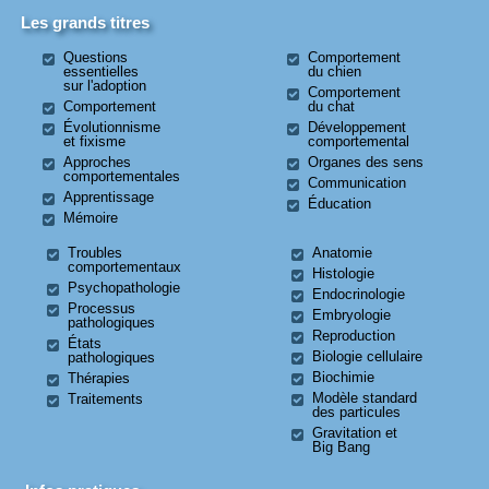
Les grands titres
Questions
Comportement
essentielles
du chien
sur l'adoption
Comportement
Comportement
du chat
Évolutionnisme
Développement
et fixisme
comportemental
Approches
Organes des sens
comportementales
Communication
Apprentissage
Éducation
Mémoire
Troubles
Anatomie
comportementaux
Histologie
Psychopathologie
Endocrinologie
Processus
Embryologie
pathologiques
Reproduction
États
Biologie cellulaire
pathologiques
Biochimie
Thérapies
Modèle standard
Traitements
des particules
Gravitation et
Big Bang