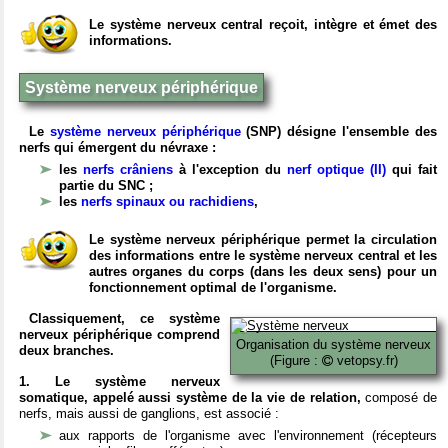
Le système nerveux central reçoit, intègre et émet des
informations.
Système nerveux périphérique
Le
système nerveux périphérique
(SNP) désigne l'ensemble des
nerfs qui émergent du névraxe :
les
nerfs crâniens
à l'exception du
nerf optique (II)
qui fait
partie du SNC ;
les
nerfs spinaux ou rachidiens
,
Le système nerveux périphérique permet la circulation
des informations entre le système nerveux central et les
autres organes du corps (dans les deux sens) pour un
fonctionnement optimal de l'organisme.
Classiquement, ce système
nerveux périphérique comprend
Organisation du système nerveux
deux branches.
(Figure :
vetopsy.fr)
1. Le système nerveux
somatique, appelé aussi système de la vie de relation,
composé de
nerfs, mais aussi de ganglions, est associé :
aux rapports de l'organisme avec l'environnement (récepteurs