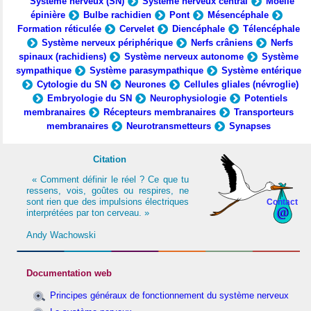
Système nerveux (SN)
Système nerveux central
Moelle
épinière
Bulbe rachidien
Pont
Mésencéphale
Formation réticulée
Cervelet
Diencéphale
Télencéphale
Système nerveux périphérique
Nerfs crâniens
Nerfs
spinaux (rachidiens)
Système nerveux autonome
Système
sympathique
Système parasympathique
Système entérique
Cytologie du SN
Neurones
Cellules gliales (névroglie)
Embryologie du SN
Neurophysiologie
Potentiels
membranaires
Récepteurs membranaires
Transporteurs
membranaires
Neurotransmetteurs
Synapses
Citation
« Comment définir le réel ? Ce que tu
ressens, vois, goûtes ou respires, ne
sont rien que des impulsions électriques
Contact
interprétées par ton cerveau. »
Andy Wachowski
Documentation web
Principes généraux de fonctionnement du système nerveux