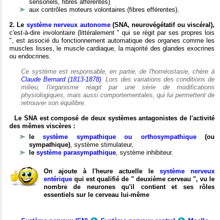
sensoriels, fibres afférentes)
aux contrôles moteurs volontaires (fibres efférentes).
2. Le
système nerveux autonome
(SNA, neurovégétatif ou viscéral),
c'est-à-dire involontaire (littéralement " qui se régit par ses propres lois
", est associé du fonctionnement automatique des organes comme les
muscles lisses, le muscle cardiaque, la majorité des glandes exocrines
ou endocrines.
Ce système est responsable, en partie, de l'homéostasie, chère à
Claude Bernard (1813-1878)
. Lors des variations des conditions de
milieu, l'organisme réagit par une série de modifications
physiologiques, mais aussi comportementales, qui lui permettent de
retrouver son équilibre.
Le SNA est composé de deux systèmes antagonistes de l'activité
des mêmes viscères :
le
système sympathique ou orthosympathique
(ou
sympathique)
, système stimulateur,
le
système parasympathique
, système inhibiteur.
On ajoute à l'heure actuelle le
système nerveux
entérique
qui est qualifié de " deuxième cerveau ", vu le
nombre de neurones qu'il contient et ses rôles
essentiels sur le cerveau lui-même