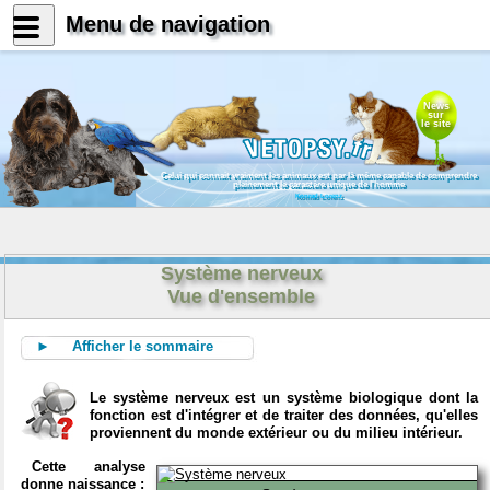
Menu de navigation
News
sur
le site
Celui qui connait vraiment les animaux est par là même capable de comprendre
pleinement le caractère unique de l'homme
Konrad Lorenz
Système nerveux
Vue d'ensemble
► Afficher le sommaire
Le système nerveux est un système biologique dont la
fonction est d'intégrer et de traiter des données, qu'elles
proviennent du monde extérieur ou du milieu intérieur.
Cette analyse
donne naissance :