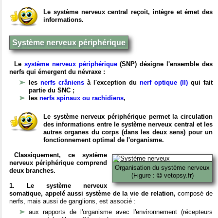
Le système nerveux central reçoit, intègre et émet des
informations.
Système nerveux périphérique
Le
système nerveux périphérique
(SNP) désigne l'ensemble des
nerfs qui émergent du névraxe :
les
nerfs crâniens
à l'exception du
nerf optique (II)
qui fait
partie du SNC ;
les
nerfs spinaux ou rachidiens
,
Le système nerveux périphérique permet la circulation
des informations entre le système nerveux central et les
autres organes du corps (dans les deux sens) pour un
fonctionnement optimal de l'organisme.
Classiquement, ce système
nerveux périphérique comprend
Organisation du système nerveux
deux branches.
(Figure :
vetopsy.fr)
1. Le système nerveux
somatique, appelé aussi système de la vie de relation,
composé de
nerfs, mais aussi de ganglions, est associé :
aux rapports de l'organisme avec l'environnement (récepteurs