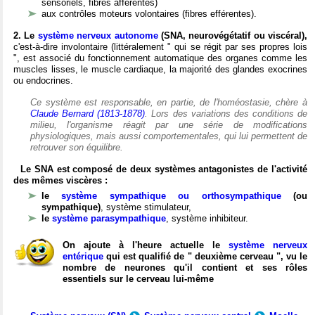
sensoriels, fibres afférentes)
aux contrôles moteurs volontaires (fibres efférentes).
2. Le
système nerveux autonome
(SNA, neurovégétatif ou viscéral),
c'est-à-dire involontaire (littéralement " qui se régit par ses propres lois
", est associé du fonctionnement automatique des organes comme les
muscles lisses, le muscle cardiaque, la majorité des glandes exocrines
ou endocrines.
Ce système est responsable, en partie, de l'homéostasie, chère à
Claude Bernard (1813-1878)
. Lors des variations des conditions de
milieu, l'organisme réagit par une série de modifications
physiologiques, mais aussi comportementales, qui lui permettent de
retrouver son équilibre.
Le SNA est composé de deux systèmes antagonistes de l'activité
des mêmes viscères :
le
système sympathique ou orthosympathique
(ou
sympathique)
, système stimulateur,
le
système parasympathique
, système inhibiteur.
On ajoute à l'heure actuelle le
système nerveux
entérique
qui est qualifié de " deuxième cerveau ", vu le
nombre de neurones qu'il contient et ses rôles
essentiels sur le cerveau lui-même