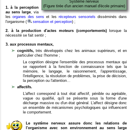
Système nerveux
(Figure tirée d'un ancien manuel d'école primaire)
1. à la perception
au sens large
, via
les
organes des sens
et les
récepteurs sensoriels
disséminés dans
l'organisme (
sensation et perception
) ;
2. à la production d'actes moteurs (comportements)
lorsque la
nécessité se fait sentir ;
3. aux processus mentaux,
cognitifs,
très développés chez les animaux supérieurs, et en
particulier chez l'homme ;
La cognition désigne l'ensemble des processus mentaux qui
se rapportent à la fonction de connaissance tels que la
mémoire, le langage, le raisonnement, l'apprentissage,
l'intelligence, la résolution de problèmes, la prise de décision,
la perception ou l'attention…
affectifs.
L'affect correspond à tout état affectif, pénible ou agréable,
vague ou qualifié, qu'il se présente sous la forme d'une
décharge massive ou d'un état général. L'affect désigne donc
un ensemble de mécanismes psychologiques qui influencent
le comportement.
Le système nerveux assure donc les relations de
l'organisme avec son environnement au sens large