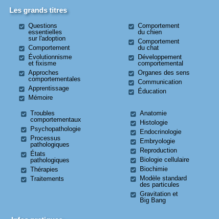
Les grands titres
Questions
Comportement
essentielles
du chien
sur l'adoption
Comportement
Comportement
du chat
Évolutionnisme
Développement
et fixisme
comportemental
Approches
Organes des sens
comportementales
Communication
Apprentissage
Éducation
Mémoire
Troubles
Anatomie
comportementaux
Histologie
Psychopathologie
Endocrinologie
Processus
Embryologie
pathologiques
Reproduction
États
Biologie cellulaire
pathologiques
Biochimie
Thérapies
Modèle standard
Traitements
des particules
Gravitation et
Big Bang