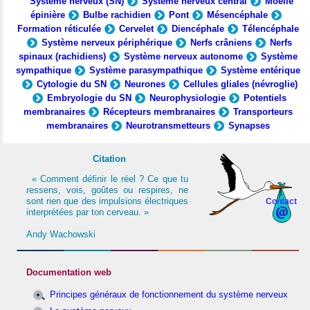
Système nerveux (SN)
Système nerveux central
Moelle
épinière
Bulbe rachidien
Pont
Mésencéphale
Formation réticulée
Cervelet
Diencéphale
Télencéphale
Système nerveux périphérique
Nerfs crâniens
Nerfs
spinaux (rachidiens)
Système nerveux autonome
Système
sympathique
Système parasympathique
Système entérique
Cytologie du SN
Neurones
Cellules gliales (névroglie)
Embryologie du SN
Neurophysiologie
Potentiels
membranaires
Récepteurs membranaires
Transporteurs
membranaires
Neurotransmetteurs
Synapses
Citation
« Comment définir le réel ? Ce que tu
ressens, vois, goûtes ou respires, ne
sont rien que des impulsions électriques
Contact
interprétées par ton cerveau. »
Andy Wachowski
Documentation web
Principes généraux de fonctionnement du système nerveux