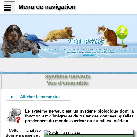
Menu de navigation
News
sur
le site
Celui qui connait vraiment les animaux est par là même capable de comprendre
pleinement le caractère unique de l'homme
Konrad Lorenz
Système nerveux
Vue d'ensemble
► Afficher le sommaire
Le système nerveux est un système biologique dont la
fonction est d'intégrer et de traiter des données, qu'elles
proviennent du monde extérieur ou du milieu intérieur.
Cette analyse
donne naissance :