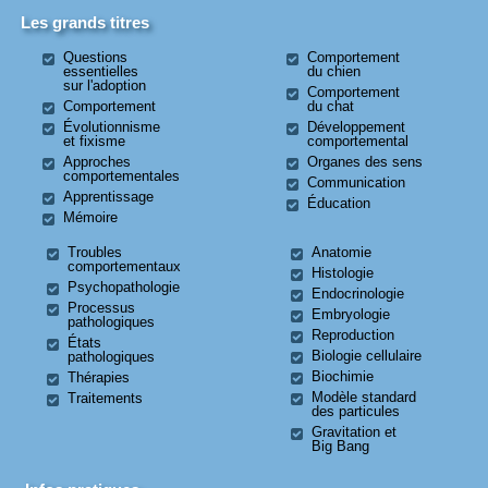
Les grands titres
Questions
Comportement
essentielles
du chien
sur l'adoption
Comportement
Comportement
du chat
Évolutionnisme
Développement
et fixisme
comportemental
Approches
Organes des sens
comportementales
Communication
Apprentissage
Éducation
Mémoire
Troubles
Anatomie
comportementaux
Histologie
Psychopathologie
Endocrinologie
Processus
Embryologie
pathologiques
Reproduction
États
Biologie cellulaire
pathologiques
Biochimie
Thérapies
Modèle standard
Traitements
des particules
Gravitation et
Big Bang