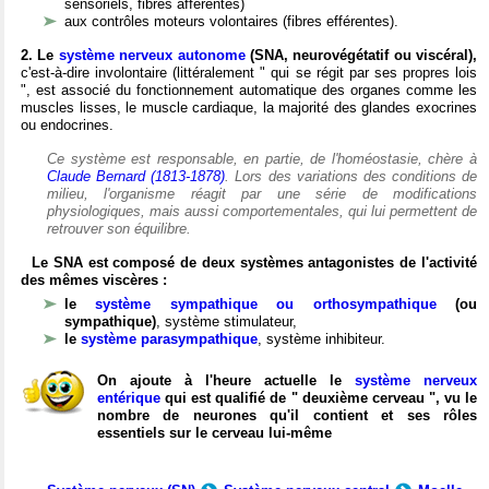
sensoriels, fibres afférentes)
aux contrôles moteurs volontaires (fibres efférentes).
2. Le
système nerveux autonome
(SNA, neurovégétatif ou viscéral),
c'est-à-dire involontaire (littéralement " qui se régit par ses propres lois
", est associé du fonctionnement automatique des organes comme les
muscles lisses, le muscle cardiaque, la majorité des glandes exocrines
ou endocrines.
Ce système est responsable, en partie, de l'homéostasie, chère à
Claude Bernard (1813-1878)
. Lors des variations des conditions de
milieu, l'organisme réagit par une série de modifications
physiologiques, mais aussi comportementales, qui lui permettent de
retrouver son équilibre.
Le SNA est composé de deux systèmes antagonistes de l'activité
des mêmes viscères :
le
système sympathique ou orthosympathique
(ou
sympathique)
, système stimulateur,
le
système parasympathique
, système inhibiteur.
On ajoute à l'heure actuelle le
système nerveux
entérique
qui est qualifié de " deuxième cerveau ", vu le
nombre de neurones qu'il contient et ses rôles
essentiels sur le cerveau lui-même