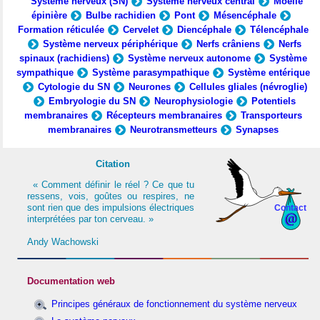
Système nerveux (SN)
Système nerveux central
Moelle
épinière
Bulbe rachidien
Pont
Mésencéphale
Formation réticulée
Cervelet
Diencéphale
Télencéphale
Système nerveux périphérique
Nerfs crâniens
Nerfs
spinaux (rachidiens)
Système nerveux autonome
Système
sympathique
Système parasympathique
Système entérique
Cytologie du SN
Neurones
Cellules gliales (névroglie)
Embryologie du SN
Neurophysiologie
Potentiels
membranaires
Récepteurs membranaires
Transporteurs
membranaires
Neurotransmetteurs
Synapses
Citation
« Comment définir le réel ? Ce que tu
ressens, vois, goûtes ou respires, ne
sont rien que des impulsions électriques
Contact
interprétées par ton cerveau. »
Andy Wachowski
Documentation web
Principes généraux de fonctionnement du système nerveux