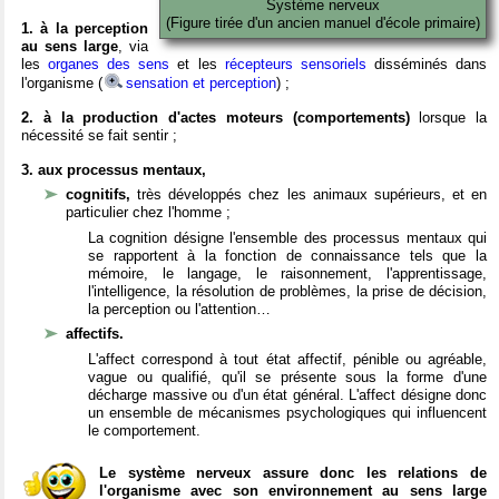
Système nerveux
(Figure tirée d'un ancien manuel d'école primaire)
1. à la perception
au sens large
, via
les
organes des sens
et les
récepteurs sensoriels
disséminés dans
l'organisme (
sensation et perception
) ;
2. à la production d'actes moteurs (comportements)
lorsque la
nécessité se fait sentir ;
3. aux processus mentaux,
cognitifs,
très développés chez les animaux supérieurs, et en
particulier chez l'homme ;
La cognition désigne l'ensemble des processus mentaux qui
se rapportent à la fonction de connaissance tels que la
mémoire, le langage, le raisonnement, l'apprentissage,
l'intelligence, la résolution de problèmes, la prise de décision,
la perception ou l'attention…
affectifs.
L'affect correspond à tout état affectif, pénible ou agréable,
vague ou qualifié, qu'il se présente sous la forme d'une
décharge massive ou d'un état général. L'affect désigne donc
un ensemble de mécanismes psychologiques qui influencent
le comportement.
Le système nerveux assure donc les relations de
l'organisme avec son environnement au sens large