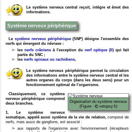
Le système nerveux central reçoit, intègre et émet des
informations.
Système nerveux périphérique
Le
système nerveux périphérique
(SNP) désigne l'ensemble des
nerfs qui émergent du névraxe :
les
nerfs crâniens
à l'exception du
nerf optique (II)
qui fait
partie du SNC ;
les
nerfs spinaux ou rachidiens
,
Le système nerveux périphérique permet la circulation
des informations entre le système nerveux central et les
autres organes du corps (dans les deux sens) pour un
fonctionnement optimal de l'organisme.
Classiquement, ce système
nerveux périphérique comprend
Organisation du système nerveux
deux branches.
(Figure :
vetopsy.fr)
1. Le système nerveux
somatique, appelé aussi système de la vie de relation,
composé de
nerfs, mais aussi de ganglions, est associé :
aux rapports de l'organisme avec l'environnement (récepteurs