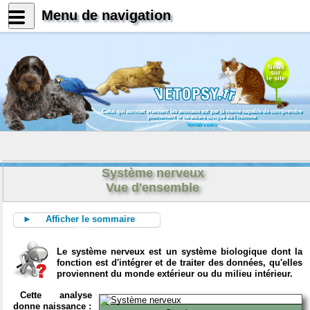
Menu de navigation
News
sur
le site
Celui qui connait vraiment les animaux est par là même capable de comprendre
pleinement le caractère unique de l'homme
Konrad Lorenz
Système nerveux
Vue d'ensemble
► Afficher le sommaire
Le système nerveux est un système biologique dont la
fonction est d'intégrer et de traiter des données, qu'elles
proviennent du monde extérieur ou du milieu intérieur.
Cette analyse
donne naissance :