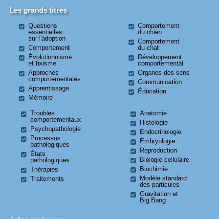
Les grands titres
Questions
Comportement
essentielles
du chien
sur l'adoption
Comportement
Comportement
du chat
Évolutionnisme
Développement
et fixisme
comportemental
Approches
Organes des sens
comportementales
Communication
Apprentissage
Éducation
Mémoire
Troubles
Anatomie
comportementaux
Histologie
Psychopathologie
Endocrinologie
Processus
Embryologie
pathologiques
Reproduction
États
Biologie cellulaire
pathologiques
Biochimie
Thérapies
Modèle standard
Traitements
des particules
Gravitation et
Big Bang