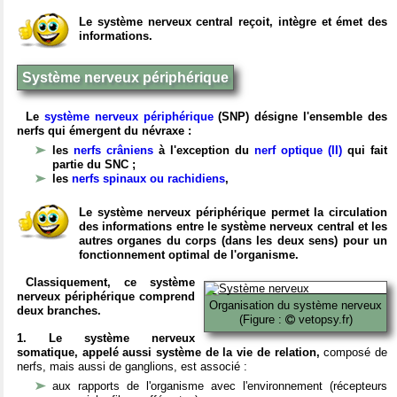
Le système nerveux central reçoit, intègre et émet des
informations.
Système nerveux périphérique
Le
système nerveux périphérique
(SNP) désigne l'ensemble des
nerfs qui émergent du névraxe :
les
nerfs crâniens
à l'exception du
nerf optique (II)
qui fait
partie du SNC ;
les
nerfs spinaux ou rachidiens
,
Le système nerveux périphérique permet la circulation
des informations entre le système nerveux central et les
autres organes du corps (dans les deux sens) pour un
fonctionnement optimal de l'organisme.
Classiquement, ce système
nerveux périphérique comprend
Organisation du système nerveux
deux branches.
(Figure :
vetopsy.fr)
1. Le système nerveux
somatique, appelé aussi système de la vie de relation,
composé de
nerfs, mais aussi de ganglions, est associé :
aux rapports de l'organisme avec l'environnement (récepteurs