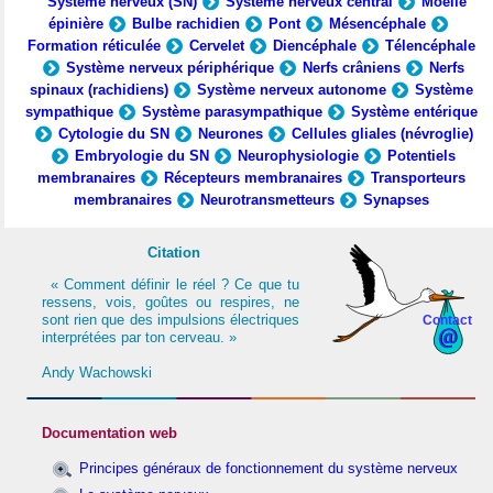
Système nerveux (SN)
Système nerveux central
Moelle
épinière
Bulbe rachidien
Pont
Mésencéphale
Formation réticulée
Cervelet
Diencéphale
Télencéphale
Système nerveux périphérique
Nerfs crâniens
Nerfs
spinaux (rachidiens)
Système nerveux autonome
Système
sympathique
Système parasympathique
Système entérique
Cytologie du SN
Neurones
Cellules gliales (névroglie)
Embryologie du SN
Neurophysiologie
Potentiels
membranaires
Récepteurs membranaires
Transporteurs
membranaires
Neurotransmetteurs
Synapses
Citation
« Comment définir le réel ? Ce que tu
ressens, vois, goûtes ou respires, ne
sont rien que des impulsions électriques
Contact
interprétées par ton cerveau. »
Andy Wachowski
Documentation web
Principes généraux de fonctionnement du système nerveux