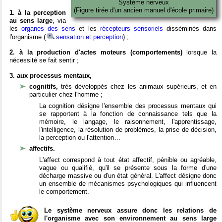
Système nerveux
(Figure tirée d'un ancien manuel d'école primaire)
1. à la perception
au sens large
, via
les
organes des sens
et les
récepteurs sensoriels
disséminés dans
l'organisme (
sensation et perception
) ;
2. à la production d'actes moteurs (comportements)
lorsque la
nécessité se fait sentir ;
3. aux processus mentaux,
cognitifs,
très développés chez les animaux supérieurs, et en
particulier chez l'homme ;
La cognition désigne l'ensemble des processus mentaux qui
se rapportent à la fonction de connaissance tels que la
mémoire, le langage, le raisonnement, l'apprentissage,
l'intelligence, la résolution de problèmes, la prise de décision,
la perception ou l'attention…
affectifs.
L'affect correspond à tout état affectif, pénible ou agréable,
vague ou qualifié, qu'il se présente sous la forme d'une
décharge massive ou d'un état général. L'affect désigne donc
un ensemble de mécanismes psychologiques qui influencent
le comportement.
Le système nerveux assure donc les relations de
l'organisme avec son environnement au sens large