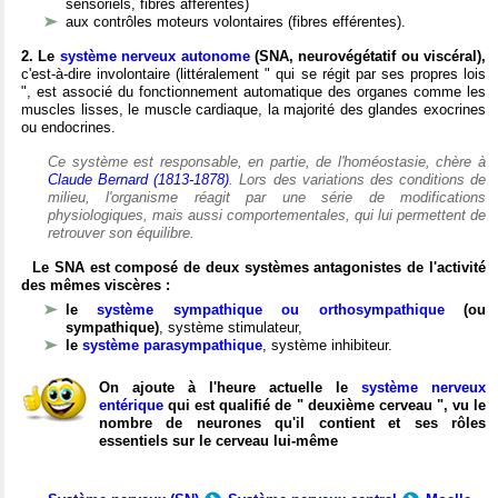
sensoriels, fibres afférentes)
aux contrôles moteurs volontaires (fibres efférentes).
2. Le
système nerveux autonome
(SNA, neurovégétatif ou viscéral),
c'est-à-dire involontaire (littéralement " qui se régit par ses propres lois
", est associé du fonctionnement automatique des organes comme les
muscles lisses, le muscle cardiaque, la majorité des glandes exocrines
ou endocrines.
Ce système est responsable, en partie, de l'homéostasie, chère à
Claude Bernard (1813-1878)
. Lors des variations des conditions de
milieu, l'organisme réagit par une série de modifications
physiologiques, mais aussi comportementales, qui lui permettent de
retrouver son équilibre.
Le SNA est composé de deux systèmes antagonistes de l'activité
des mêmes viscères :
le
système sympathique ou orthosympathique
(ou
sympathique)
, système stimulateur,
le
système parasympathique
, système inhibiteur.
On ajoute à l'heure actuelle le
système nerveux
entérique
qui est qualifié de " deuxième cerveau ", vu le
nombre de neurones qu'il contient et ses rôles
essentiels sur le cerveau lui-même