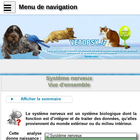
Menu de navigation
News
sur
le site
Celui qui connait vraiment les animaux est par là même capable de comprendre
pleinement le caractère unique de l'homme
Konrad Lorenz
Système nerveux
Vue d'ensemble
► Afficher le sommaire
Le système nerveux est un système biologique dont la
fonction est d'intégrer et de traiter des données, qu'elles
proviennent du monde extérieur ou du milieu intérieur.
Cette analyse
donne naissance :