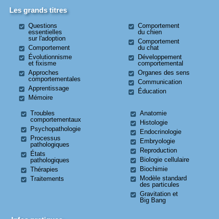
Les grands titres
Questions
Comportement
essentielles
du chien
sur l'adoption
Comportement
Comportement
du chat
Évolutionnisme
Développement
et fixisme
comportemental
Approches
Organes des sens
comportementales
Communication
Apprentissage
Éducation
Mémoire
Troubles
Anatomie
comportementaux
Histologie
Psychopathologie
Endocrinologie
Processus
Embryologie
pathologiques
Reproduction
États
Biologie cellulaire
pathologiques
Biochimie
Thérapies
Modèle standard
Traitements
des particules
Gravitation et
Big Bang