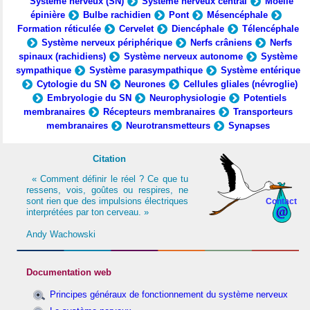
Système nerveux (SN)
Système nerveux central
Moelle
épinière
Bulbe rachidien
Pont
Mésencéphale
Formation réticulée
Cervelet
Diencéphale
Télencéphale
Système nerveux périphérique
Nerfs crâniens
Nerfs
spinaux (rachidiens)
Système nerveux autonome
Système
sympathique
Système parasympathique
Système entérique
Cytologie du SN
Neurones
Cellules gliales (névroglie)
Embryologie du SN
Neurophysiologie
Potentiels
membranaires
Récepteurs membranaires
Transporteurs
membranaires
Neurotransmetteurs
Synapses
Citation
« Comment définir le réel ? Ce que tu
ressens, vois, goûtes ou respires, ne
sont rien que des impulsions électriques
Contact
interprétées par ton cerveau. »
Andy Wachowski
Documentation web
Principes généraux de fonctionnement du système nerveux