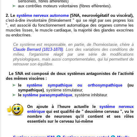
sensoriels, fibres afférentes)
aux contrôles moteurs volontaires (fibres efférentes).
2. Le
système nerveux autonome
(SNA, neurovégétatif ou viscéral),
c'est-à-dire involontaire (littéralement " qui se régit par ses propres lois
", est associé du fonctionnement automatique des organes comme les
muscles lisses, le muscle cardiaque, la majorité des glandes exocrines
ou endocrines.
Ce système est responsable, en partie, de l'homéostasie, chère à
Claude Bernard (1813-1878)
. Lors des variations des conditions de
milieu, l'organisme réagit par une série de modifications
physiologiques, mais aussi comportementales, qui lui permettent de
retrouver son équilibre.
Le SNA est composé de deux systèmes antagonistes de l'activité
des mêmes viscères :
le
système sympathique ou orthosympathique
(ou
sympathique)
, système stimulateur,
le
système parasympathique
, système inhibiteur.
On ajoute à l'heure actuelle le
système nerveux
entérique
qui est qualifié de " deuxième cerveau ", vu le
nombre de neurones qu'il contient et ses rôles
essentiels sur le cerveau lui-même