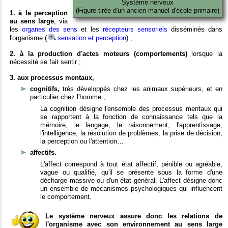
Système nerveux
(Figure tirée d'un ancien manuel d'école primaire)
1. à la perception
au sens large
, via
les
organes des sens
et les
récepteurs sensoriels
disséminés dans
l'organisme (
sensation et perception
) ;
2. à la production d'actes moteurs (comportements)
lorsque la
nécessité se fait sentir ;
3. aux processus mentaux,
cognitifs,
très développés chez les animaux supérieurs, et en
particulier chez l'homme ;
La cognition désigne l'ensemble des processus mentaux qui
se rapportent à la fonction de connaissance tels que la
mémoire, le langage, le raisonnement, l'apprentissage,
l'intelligence, la résolution de problèmes, la prise de décision,
la perception ou l'attention…
affectifs.
L'affect correspond à tout état affectif, pénible ou agréable,
vague ou qualifié, qu'il se présente sous la forme d'une
décharge massive ou d'un état général. L'affect désigne donc
un ensemble de mécanismes psychologiques qui influencent
le comportement.
Le système nerveux assure donc les relations de
l'organisme avec son environnement au sens large