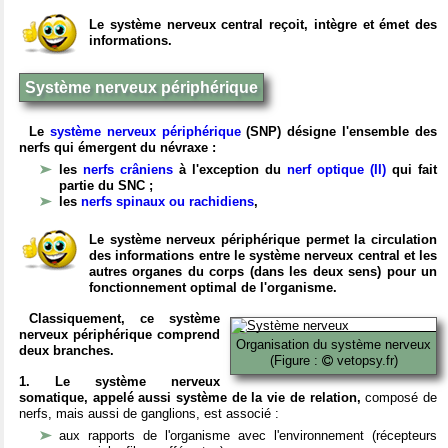
Le système nerveux central reçoit, intègre et émet des
informations.
Système nerveux périphérique
Le
système nerveux périphérique
(SNP) désigne l'ensemble des
nerfs qui émergent du névraxe :
les
nerfs crâniens
à l'exception du
nerf optique (II)
qui fait
partie du SNC ;
les
nerfs spinaux ou rachidiens
,
Le système nerveux périphérique permet la circulation
des informations entre le système nerveux central et les
autres organes du corps (dans les deux sens) pour un
fonctionnement optimal de l'organisme.
Classiquement, ce système
nerveux périphérique comprend
Organisation du système nerveux
deux branches.
(Figure :
vetopsy.fr)
1. Le système nerveux
somatique, appelé aussi système de la vie de relation,
composé de
nerfs, mais aussi de ganglions, est associé :
aux rapports de l'organisme avec l'environnement (récepteurs