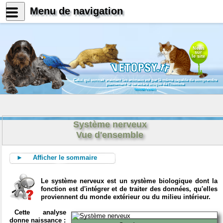
Menu de navigation
News
sur
le site
Celui qui connait vraiment les animaux est par là même capable de comprendre
pleinement le caractère unique de l'homme
Konrad Lorenz
Système nerveux
Vue d'ensemble
► Afficher le sommaire
Le système nerveux est un système biologique dont la
fonction est d'intégrer et de traiter des données, qu'elles
proviennent du monde extérieur ou du milieu intérieur.
Cette analyse
donne naissance :