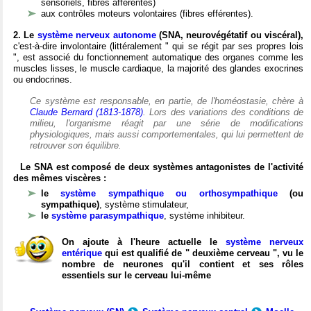
sensoriels, fibres afférentes)
aux contrôles moteurs volontaires (fibres efférentes).
2. Le
système nerveux autonome
(SNA, neurovégétatif ou viscéral),
c'est-à-dire involontaire (littéralement " qui se régit par ses propres lois
", est associé du fonctionnement automatique des organes comme les
muscles lisses, le muscle cardiaque, la majorité des glandes exocrines
ou endocrines.
Ce système est responsable, en partie, de l'homéostasie, chère à
Claude Bernard (1813-1878)
. Lors des variations des conditions de
milieu, l'organisme réagit par une série de modifications
physiologiques, mais aussi comportementales, qui lui permettent de
retrouver son équilibre.
Le SNA est composé de deux systèmes antagonistes de l'activité
des mêmes viscères :
le
système sympathique ou orthosympathique
(ou
sympathique)
, système stimulateur,
le
système parasympathique
, système inhibiteur.
On ajoute à l'heure actuelle le
système nerveux
entérique
qui est qualifié de " deuxième cerveau ", vu le
nombre de neurones qu'il contient et ses rôles
essentiels sur le cerveau lui-même