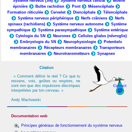
Système nerveux (SN)
Système nerveux central
Moelle
épinière
Bulbe rachidien
Pont
Mésencéphale
Formation réticulée
Cervelet
Diencéphale
Télencéphale
Système nerveux périphérique
Nerfs crâniens
Nerfs
spinaux (rachidiens)
Système nerveux autonome
Système
sympathique
Système parasympathique
Système entérique
Cytologie du SN
Neurones
Cellules gliales (névroglie)
Embryologie du SN
Neurophysiologie
Potentiels
membranaires
Récepteurs membranaires
Transporteurs
membranaires
Neurotransmetteurs
Synapses
Citation
« Comment définir le réel ? Ce que tu
ressens, vois, goûtes ou respires, ne
sont rien que des impulsions électriques
Contact
interprétées par ton cerveau. »
Andy Wachowski
Documentation web
Principes généraux de fonctionnement du système nerveux