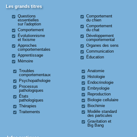
Les grands titres
Questions
Comportement
essentielles
du chien
sur l'adoption
Comportement
Comportement
du chat
Évolutionnisme
Développement
et fixisme
comportemental
Approches
Organes des sens
comportementales
Communication
Apprentissage
Éducation
Mémoire
Troubles
Anatomie
comportementaux
Histologie
Psychopathologie
Endocrinologie
Processus
Embryologie
pathologiques
Reproduction
États
Biologie cellulaire
pathologiques
Biochimie
Thérapies
Modèle standard
Traitements
des particules
Gravitation et
Big Bang