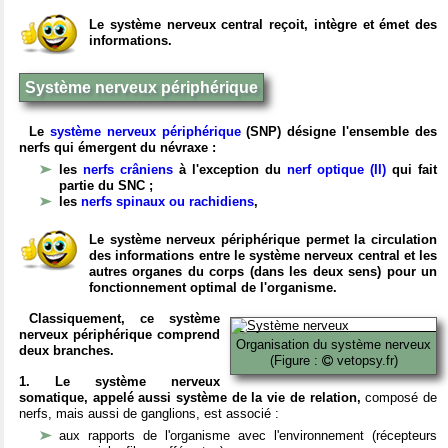
Le système nerveux central reçoit, intègre et émet des
informations.
Système nerveux périphérique
Le
système nerveux périphérique
(SNP) désigne l'ensemble des
nerfs qui émergent du névraxe :
les
nerfs crâniens
à l'exception du
nerf optique (II)
qui fait
partie du SNC ;
les
nerfs spinaux ou rachidiens
,
Le système nerveux périphérique permet la circulation
des informations entre le système nerveux central et les
autres organes du corps (dans les deux sens) pour un
fonctionnement optimal de l'organisme.
Classiquement, ce système
nerveux périphérique comprend
Organisation du système nerveux
deux branches.
(Figure :
vetopsy.fr)
1. Le système nerveux
somatique, appelé aussi système de la vie de relation,
composé de
nerfs, mais aussi de ganglions, est associé :
aux rapports de l'organisme avec l'environnement (récepteurs