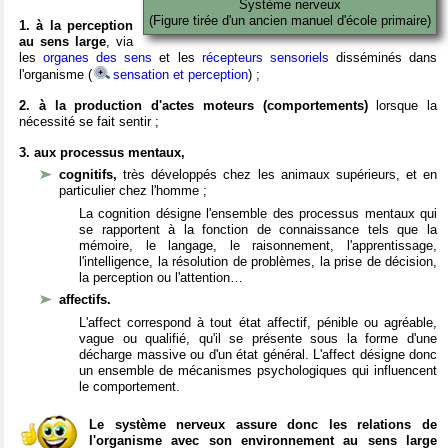
Système nerveux
(Figure tirée d'un ancien manuel d'école primaire)
1. à la perception
au sens large
, via
les
organes des sens
et les
récepteurs sensoriels
disséminés dans
l'organisme (
sensation et perception
) ;
2. à la production d'actes moteurs (comportements)
lorsque la
nécessité se fait sentir ;
3. aux processus mentaux,
cognitifs,
très développés chez les animaux supérieurs, et en
particulier chez l'homme ;
La cognition désigne l'ensemble des processus mentaux qui
se rapportent à la fonction de connaissance tels que la
mémoire, le langage, le raisonnement, l'apprentissage,
l'intelligence, la résolution de problèmes, la prise de décision,
la perception ou l'attention…
affectifs.
L'affect correspond à tout état affectif, pénible ou agréable,
vague ou qualifié, qu'il se présente sous la forme d'une
décharge massive ou d'un état général. L'affect désigne donc
un ensemble de mécanismes psychologiques qui influencent
le comportement.
Le système nerveux assure donc les relations de
l'organisme avec son environnement au sens large