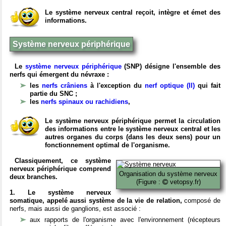
Le système nerveux central reçoit, intègre et émet des
informations.
Système nerveux périphérique
Le
système nerveux périphérique
(SNP) désigne l'ensemble des
nerfs qui émergent du névraxe :
les
nerfs crâniens
à l'exception du
nerf optique (II)
qui fait
partie du SNC ;
les
nerfs spinaux ou rachidiens
,
Le système nerveux périphérique permet la circulation
des informations entre le système nerveux central et les
autres organes du corps (dans les deux sens) pour un
fonctionnement optimal de l'organisme.
Classiquement, ce système
nerveux périphérique comprend
Organisation du système nerveux
deux branches.
(Figure :
vetopsy.fr)
1. Le système nerveux
somatique, appelé aussi système de la vie de relation,
composé de
nerfs, mais aussi de ganglions, est associé :
aux rapports de l'organisme avec l'environnement (récepteurs