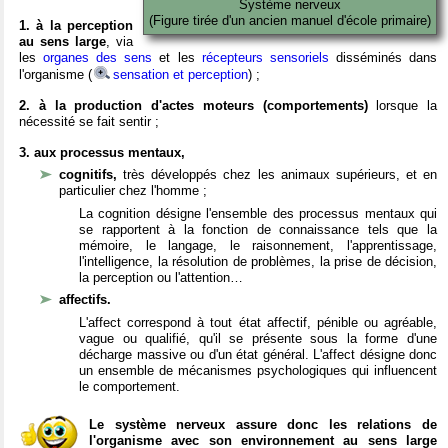
Système nerveux
(Figure tirée d'un ancien manuel d'école primaire)
1. à la perception
au sens large
, via
les
organes des sens
et les
récepteurs sensoriels
disséminés dans
l'organisme (
sensation et perception
) ;
2. à la production d'actes moteurs (comportements)
lorsque la
nécessité se fait sentir ;
3. aux processus mentaux,
cognitifs,
très développés chez les animaux supérieurs, et en
particulier chez l'homme ;
La cognition désigne l'ensemble des processus mentaux qui
se rapportent à la fonction de connaissance tels que la
mémoire, le langage, le raisonnement, l'apprentissage,
l'intelligence, la résolution de problèmes, la prise de décision,
la perception ou l'attention…
affectifs.
L'affect correspond à tout état affectif, pénible ou agréable,
vague ou qualifié, qu'il se présente sous la forme d'une
décharge massive ou d'un état général. L'affect désigne donc
un ensemble de mécanismes psychologiques qui influencent
le comportement.
Le système nerveux assure donc les relations de
l'organisme avec son environnement au sens large