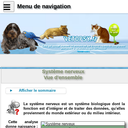
Menu de navigation
News
sur
le site
Celui qui connait vraiment les animaux est par là même capable de comprendre
pleinement le caractère unique de l'homme
Konrad Lorenz
Système nerveux
Vue d'ensemble
► Afficher le sommaire
Le système nerveux est un système biologique dont la
fonction est d'intégrer et de traiter des données, qu'elles
proviennent du monde extérieur ou du milieu intérieur.
Cette analyse
donne naissance :