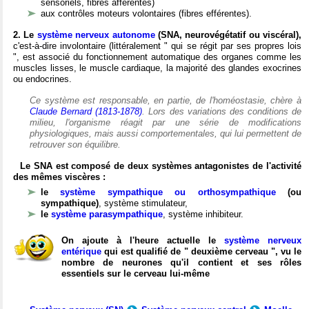
sensoriels, fibres afférentes)
aux contrôles moteurs volontaires (fibres efférentes).
2. Le
système nerveux autonome
(SNA, neurovégétatif ou viscéral),
c'est-à-dire involontaire (littéralement " qui se régit par ses propres lois
", est associé du fonctionnement automatique des organes comme les
muscles lisses, le muscle cardiaque, la majorité des glandes exocrines
ou endocrines.
Ce système est responsable, en partie, de l'homéostasie, chère à
Claude Bernard (1813-1878)
. Lors des variations des conditions de
milieu, l'organisme réagit par une série de modifications
physiologiques, mais aussi comportementales, qui lui permettent de
retrouver son équilibre.
Le SNA est composé de deux systèmes antagonistes de l'activité
des mêmes viscères :
le
système sympathique ou orthosympathique
(ou
sympathique)
, système stimulateur,
le
système parasympathique
, système inhibiteur.
On ajoute à l'heure actuelle le
système nerveux
entérique
qui est qualifié de " deuxième cerveau ", vu le
nombre de neurones qu'il contient et ses rôles
essentiels sur le cerveau lui-même