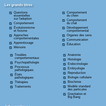
Les grands titres
Questions
Comportement
essentielles
du chien
sur l'adoption
Comportement
Comportement
du chat
Évolutionnisme
Développement
et fixisme
comportemental
Approches
Organes des sens
comportementales
Communication
Apprentissage
Éducation
Mémoire
Troubles
Anatomie
comportementaux
Histologie
Psychopathologie
Endocrinologie
Processus
Embryologie
pathologiques
Reproduction
États
Biologie cellulaire
pathologiques
Biochimie
Thérapies
Modèle standard
Traitements
des particules
Gravitation et
Big Bang