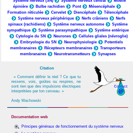
Système nerveux (SN)
Système nerveux central
Moelle
épinière
Bulbe rachidien
Pont
Mésencéphale
Formation réticulée
Cervelet
Diencéphale
Télencéphale
Système nerveux périphérique
Nerfs crâniens
Nerfs
spinaux (rachidiens)
Système nerveux autonome
Système
sympathique
Système parasympathique
Système entérique
Cytologie du SN
Neurones
Cellules gliales (névroglie)
Embryologie du SN
Neurophysiologie
Potentiels
membranaires
Récepteurs membranaires
Transporteurs
membranaires
Neurotransmetteurs
Synapses
Citation
« Comment définir le réel ? Ce que tu
ressens, vois, goûtes ou respires, ne
sont rien que des impulsions électriques
Contact
interprétées par ton cerveau. »
Andy Wachowski
Documentation web
Principes généraux de fonctionnement du système nerveux