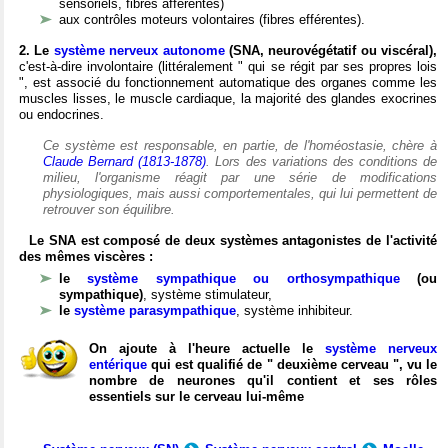
sensoriels, fibres afférentes)
aux contrôles moteurs volontaires (fibres efférentes).
2. Le
système nerveux autonome
(SNA, neurovégétatif ou viscéral),
c'est-à-dire involontaire (littéralement " qui se régit par ses propres lois
", est associé du fonctionnement automatique des organes comme les
muscles lisses, le muscle cardiaque, la majorité des glandes exocrines
ou endocrines.
Ce système est responsable, en partie, de l'homéostasie, chère à
Claude Bernard (1813-1878)
. Lors des variations des conditions de
milieu, l'organisme réagit par une série de modifications
physiologiques, mais aussi comportementales, qui lui permettent de
retrouver son équilibre.
Le SNA est composé de deux systèmes antagonistes de l'activité
des mêmes viscères :
le
système sympathique ou orthosympathique
(ou
sympathique)
, système stimulateur,
le
système parasympathique
, système inhibiteur.
On ajoute à l'heure actuelle le
système nerveux
entérique
qui est qualifié de " deuxième cerveau ", vu le
nombre de neurones qu'il contient et ses rôles
essentiels sur le cerveau lui-même