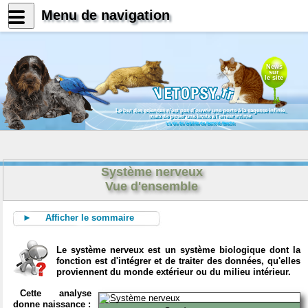
Menu de navigation
News
sur
le site
Le but des sciences n'est pas d'ouvrir une porte à la sagesse infinie,
mais de poser une limite à l'erreur infinie
La vie de Galilée de Bertold Brecht
Système nerveux
Vue d'ensemble
► Afficher le sommaire
Le système nerveux est un système biologique dont la
fonction est d'intégrer et de traiter des données, qu'elles
proviennent du monde extérieur ou du milieu intérieur.
Cette analyse
donne naissance :