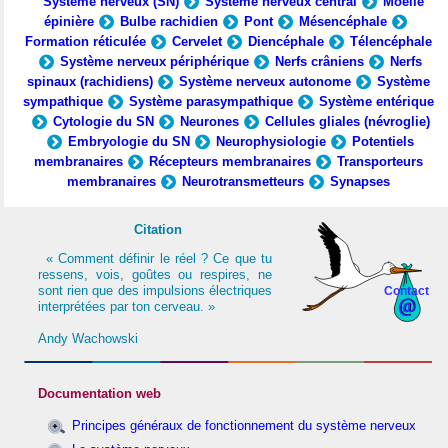
Système nerveux (SN)
Système nerveux central
Moelle
épinière
Bulbe rachidien
Pont
Mésencéphale
Formation réticulée
Cervelet
Diencéphale
Télencéphale
Système nerveux périphérique
Nerfs crâniens
Nerfs
spinaux (rachidiens)
Système nerveux autonome
Système
sympathique
Système parasympathique
Système entérique
Cytologie du SN
Neurones
Cellules gliales (névroglie)
Embryologie du SN
Neurophysiologie
Potentiels
membranaires
Récepteurs membranaires
Transporteurs
membranaires
Neurotransmetteurs
Synapses
Citation
« Comment définir le réel ? Ce que tu
ressens, vois, goûtes ou respires, ne
sont rien que des impulsions électriques
Contact
interprétées par ton cerveau. »
Andy Wachowski
Documentation web
Principes généraux de fonctionnement du système nerveux