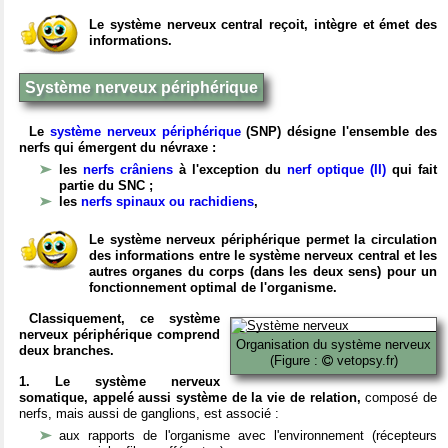
Le système nerveux central reçoit, intègre et émet des
informations.
Système nerveux périphérique
Le
système nerveux périphérique
(SNP) désigne l'ensemble des
nerfs qui émergent du névraxe :
les
nerfs crâniens
à l'exception du
nerf optique (II)
qui fait
partie du SNC ;
les
nerfs spinaux ou rachidiens
,
Le système nerveux périphérique permet la circulation
des informations entre le système nerveux central et les
autres organes du corps (dans les deux sens) pour un
fonctionnement optimal de l'organisme.
Classiquement, ce système
nerveux périphérique comprend
Organisation du système nerveux
deux branches.
(Figure :
vetopsy.fr)
1. Le système nerveux
somatique, appelé aussi système de la vie de relation,
composé de
nerfs, mais aussi de ganglions, est associé :
aux rapports de l'organisme avec l'environnement (récepteurs