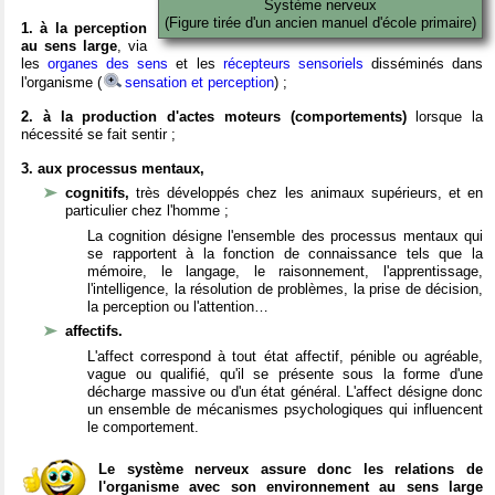
Système nerveux
(Figure tirée d'un ancien manuel d'école primaire)
1. à la perception
au sens large
, via
les
organes des sens
et les
récepteurs sensoriels
disséminés dans
l'organisme (
sensation et perception
) ;
2. à la production d'actes moteurs (comportements)
lorsque la
nécessité se fait sentir ;
3. aux processus mentaux,
cognitifs,
très développés chez les animaux supérieurs, et en
particulier chez l'homme ;
La cognition désigne l'ensemble des processus mentaux qui
se rapportent à la fonction de connaissance tels que la
mémoire, le langage, le raisonnement, l'apprentissage,
l'intelligence, la résolution de problèmes, la prise de décision,
la perception ou l'attention…
affectifs.
L'affect correspond à tout état affectif, pénible ou agréable,
vague ou qualifié, qu'il se présente sous la forme d'une
décharge massive ou d'un état général. L'affect désigne donc
un ensemble de mécanismes psychologiques qui influencent
le comportement.
Le système nerveux assure donc les relations de
l'organisme avec son environnement au sens large