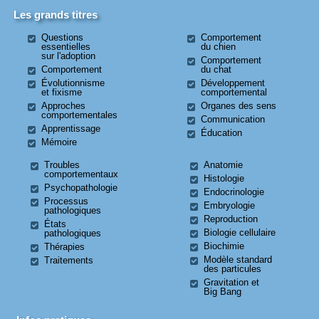
Les grands titres
Questions
Comportement
essentielles
du chien
sur l'adoption
Comportement
Comportement
du chat
Évolutionnisme
Développement
et fixisme
comportemental
Approches
Organes des sens
comportementales
Communication
Apprentissage
Éducation
Mémoire
Troubles
Anatomie
comportementaux
Histologie
Psychopathologie
Endocrinologie
Processus
Embryologie
pathologiques
Reproduction
États
Biologie cellulaire
pathologiques
Biochimie
Thérapies
Modèle standard
Traitements
des particules
Gravitation et
Big Bang