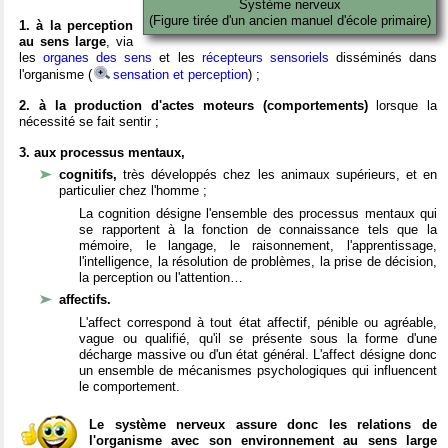
Système nerveux
(Figure tirée d'un ancien manuel d'école primaire)
1. à la perception
au sens large
, via
les
organes des sens
et les
récepteurs sensoriels
disséminés dans
l'organisme (
sensation et perception
) ;
2. à la production d'actes moteurs (comportements)
lorsque la
nécessité se fait sentir ;
3. aux processus mentaux,
cognitifs,
très développés chez les animaux supérieurs, et en
particulier chez l'homme ;
La cognition désigne l'ensemble des processus mentaux qui
se rapportent à la fonction de connaissance tels que la
mémoire, le langage, le raisonnement, l'apprentissage,
l'intelligence, la résolution de problèmes, la prise de décision,
la perception ou l'attention…
affectifs.
L'affect correspond à tout état affectif, pénible ou agréable,
vague ou qualifié, qu'il se présente sous la forme d'une
décharge massive ou d'un état général. L'affect désigne donc
un ensemble de mécanismes psychologiques qui influencent
le comportement.
Le système nerveux assure donc les relations de
l'organisme avec son environnement au sens large