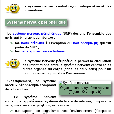
Le système nerveux central reçoit, intègre et émet des
informations.
Système nerveux périphérique
Le
système nerveux périphérique
(SNP) désigne l'ensemble des
nerfs qui émergent du névraxe :
les
nerfs crâniens
à l'exception du
nerf optique (II)
qui fait
partie du SNC ;
les
nerfs spinaux ou rachidiens
,
Le système nerveux périphérique permet la circulation
des informations entre le système nerveux central et les
autres organes du corps (dans les deux sens) pour un
fonctionnement optimal de l'organisme.
Classiquement, ce système
nerveux périphérique comprend
Organisation du système nerveux
deux branches.
(Figure :
vetopsy.fr)
1. Le système nerveux
somatique, appelé aussi système de la vie de relation,
composé de
nerfs, mais aussi de ganglions, est associé :
aux rapports de l'organisme avec l'environnement (récepteurs