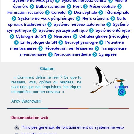
Système nerveux (SN)
Système nerveux central
Moelle
épinière
Bulbe rachidien
Pont
Mésencéphale
Formation réticulée
Cervelet
Diencéphale
Télencéphale
Système nerveux périphérique
Nerfs crâniens
Nerfs
spinaux (rachidiens)
Système nerveux autonome
Système
sympathique
Système parasympathique
Système entérique
Cytologie du SN
Neurones
Cellules gliales (névroglie)
Embryologie du SN
Neurophysiologie
Potentiels
membranaires
Récepteurs membranaires
Transporteurs
membranaires
Neurotransmetteurs
Synapses
Citation
« Comment définir le réel ? Ce que tu
ressens, vois, goûtes ou respires, ne
sont rien que des impulsions électriques
Contact
interprétées par ton cerveau. »
Andy Wachowski
Documentation web
Principes généraux de fonctionnement du système nerveux