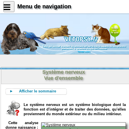
Menu de navigation
News
sur
le site
Celui qui connait vraiment les animaux est par là même capable de comprendre
pleinement le caractère unique de l'homme
Konrad Lorenz
Système nerveux
Vue d'ensemble
► Afficher le sommaire
Le système nerveux est un système biologique dont la
fonction est d'intégrer et de traiter des données, qu'elles
proviennent du monde extérieur ou du milieu intérieur.
Cette analyse
donne naissance :