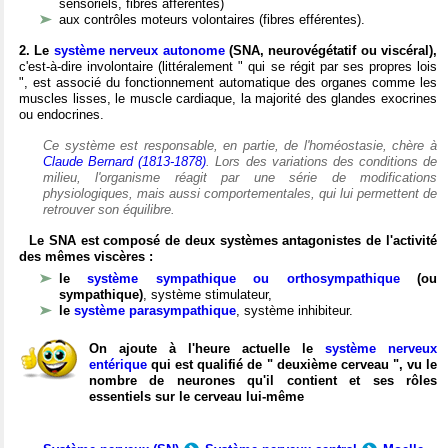
sensoriels, fibres afférentes)
aux contrôles moteurs volontaires (fibres efférentes).
2. Le
système nerveux autonome
(SNA, neurovégétatif ou viscéral),
c'est-à-dire involontaire (littéralement " qui se régit par ses propres lois
", est associé du fonctionnement automatique des organes comme les
muscles lisses, le muscle cardiaque, la majorité des glandes exocrines
ou endocrines.
Ce système est responsable, en partie, de l'homéostasie, chère à
Claude Bernard (1813-1878)
. Lors des variations des conditions de
milieu, l'organisme réagit par une série de modifications
physiologiques, mais aussi comportementales, qui lui permettent de
retrouver son équilibre.
Le SNA est composé de deux systèmes antagonistes de l'activité
des mêmes viscères :
le
système sympathique ou orthosympathique
(ou
sympathique)
, système stimulateur,
le
système parasympathique
, système inhibiteur.
On ajoute à l'heure actuelle le
système nerveux
entérique
qui est qualifié de " deuxième cerveau ", vu le
nombre de neurones qu'il contient et ses rôles
essentiels sur le cerveau lui-même