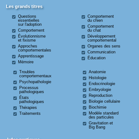
Les grands titres
Questions
Comportement
essentielles
du chien
sur l'adoption
Comportement
Comportement
du chat
Évolutionnisme
Développement
et fixisme
comportemental
Approches
Organes des sens
comportementales
Communication
Apprentissage
Éducation
Mémoire
Troubles
Anatomie
comportementaux
Histologie
Psychopathologie
Endocrinologie
Processus
Embryologie
pathologiques
Reproduction
États
Biologie cellulaire
pathologiques
Biochimie
Thérapies
Modèle standard
Traitements
des particules
Gravitation et
Big Bang