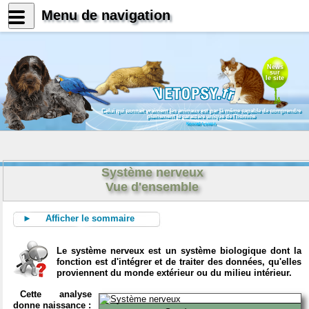
Menu de navigation
News
sur
le site
Celui qui connait vraiment les animaux est par là même capable de comprendre
pleinement le caractère unique de l'homme
Konrad Lorenz
Système nerveux
Vue d'ensemble
► Afficher le sommaire
Le système nerveux est un système biologique dont la
fonction est d'intégrer et de traiter des données, qu'elles
proviennent du monde extérieur ou du milieu intérieur.
Cette analyse
donne naissance :