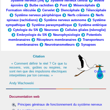
Système nerveux (SN)
Système nerveux central
Moelle
épinière
Bulbe rachidien
Pont
Mésencéphale
Formation réticulée
Cervelet
Diencéphale
Télencéphale
Système nerveux périphérique
Nerfs crâniens
Nerfs
spinaux (rachidiens)
Système nerveux autonome
Système
sympathique
Système parasympathique
Système entérique
Cytologie du SN
Neurones
Cellules gliales (névroglie)
Embryologie du SN
Neurophysiologie
Potentiels
membranaires
Récepteurs membranaires
Transporteurs
membranaires
Neurotransmetteurs
Synapses
Citation
« Comment définir le réel ? Ce que tu
ressens, vois, goûtes ou respires, ne
sont rien que des impulsions électriques
Contact
interprétées par ton cerveau. »
Andy Wachowski
Documentation web
Principes généraux de fonctionnement du système nerveux