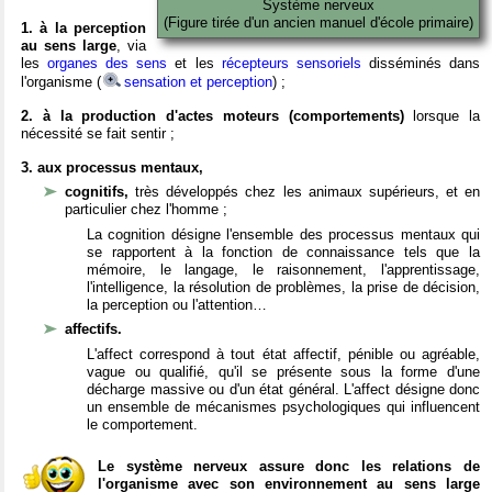
Système nerveux
(Figure tirée d'un ancien manuel d'école primaire)
1. à la perception
au sens large
, via
les
organes des sens
et les
récepteurs sensoriels
disséminés dans
l'organisme (
sensation et perception
) ;
2. à la production d'actes moteurs (comportements)
lorsque la
nécessité se fait sentir ;
3. aux processus mentaux,
cognitifs,
très développés chez les animaux supérieurs, et en
particulier chez l'homme ;
La cognition désigne l'ensemble des processus mentaux qui
se rapportent à la fonction de connaissance tels que la
mémoire, le langage, le raisonnement, l'apprentissage,
l'intelligence, la résolution de problèmes, la prise de décision,
la perception ou l'attention…
affectifs.
L'affect correspond à tout état affectif, pénible ou agréable,
vague ou qualifié, qu'il se présente sous la forme d'une
décharge massive ou d'un état général. L'affect désigne donc
un ensemble de mécanismes psychologiques qui influencent
le comportement.
Le système nerveux assure donc les relations de
l'organisme avec son environnement au sens large