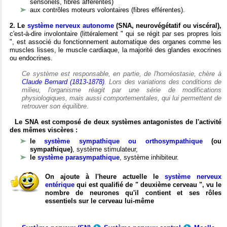
sensoriels, fibres afférentes)
aux contrôles moteurs volontaires (fibres efférentes).
2. Le
système nerveux autonome
(SNA, neurovégétatif ou viscéral),
c'est-à-dire involontaire (littéralement " qui se régit par ses propres lois
", est associé du fonctionnement automatique des organes comme les
muscles lisses, le muscle cardiaque, la majorité des glandes exocrines
ou endocrines.
Ce système est responsable, en partie, de l'homéostasie, chère à
Claude Bernard (1813-1878)
. Lors des variations des conditions de
milieu, l'organisme réagit par une série de modifications
physiologiques, mais aussi comportementales, qui lui permettent de
retrouver son équilibre.
Le SNA est composé de deux systèmes antagonistes de l'activité
des mêmes viscères :
le
système sympathique ou orthosympathique
(ou
sympathique)
, système stimulateur,
le
système parasympathique
, système inhibiteur.
On ajoute à l'heure actuelle le
système nerveux
entérique
qui est qualifié de " deuxième cerveau ", vu le
nombre de neurones qu'il contient et ses rôles
essentiels sur le cerveau lui-même