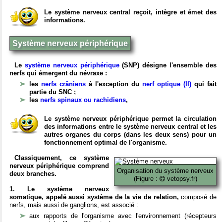
Le système nerveux central reçoit, intègre et émet des
informations.
Système nerveux périphérique
Le
système nerveux périphérique
(SNP) désigne l'ensemble des
nerfs qui émergent du névraxe :
les
nerfs crâniens
à l'exception du
nerf optique (II)
qui fait
partie du SNC ;
les
nerfs spinaux ou rachidiens
,
Le système nerveux périphérique permet la circulation
des informations entre le système nerveux central et les
autres organes du corps (dans les deux sens) pour un
fonctionnement optimal de l'organisme.
Classiquement, ce système
nerveux périphérique comprend
Organisation du système nerveux
deux branches.
(Figure :
vetopsy.fr)
1. Le système nerveux
somatique, appelé aussi système de la vie de relation,
composé de
nerfs, mais aussi de ganglions, est associé :
aux rapports de l'organisme avec l'environnement (récepteurs