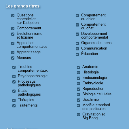
Les grands titres
Questions
Comportement
essentielles
du chien
sur l'adoption
Comportement
Comportement
du chat
Évolutionnisme
Développement
et fixisme
comportemental
Approches
Organes des sens
comportementales
Communication
Apprentissage
Éducation
Mémoire
Troubles
Anatomie
comportementaux
Histologie
Psychopathologie
Endocrinologie
Processus
Embryologie
pathologiques
Reproduction
États
Biologie cellulaire
pathologiques
Biochimie
Thérapies
Modèle standard
Traitements
des particules
Gravitation et
Big Bang