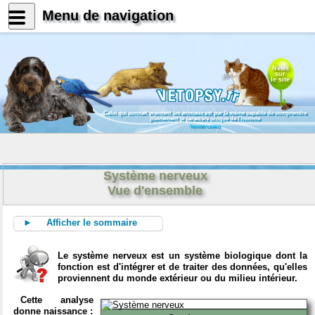
Menu de navigation
News
sur
le site
Celui qui connait vraiment les animaux est par là même capable de comprendre
pleinement le caractère unique de l'homme
Konrad Lorenz
Système nerveux
Vue d'ensemble
► Afficher le sommaire
Le système nerveux est un système biologique dont la
fonction est d'intégrer et de traiter des données, qu'elles
proviennent du monde extérieur ou du milieu intérieur.
Cette analyse
donne naissance :