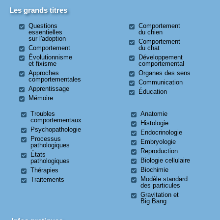
Les grands titres
Questions
Comportement
essentielles
du chien
sur l'adoption
Comportement
Comportement
du chat
Évolutionnisme
Développement
et fixisme
comportemental
Approches
Organes des sens
comportementales
Communication
Apprentissage
Éducation
Mémoire
Troubles
Anatomie
comportementaux
Histologie
Psychopathologie
Endocrinologie
Processus
Embryologie
pathologiques
Reproduction
États
Biologie cellulaire
pathologiques
Biochimie
Thérapies
Modèle standard
Traitements
des particules
Gravitation et
Big Bang