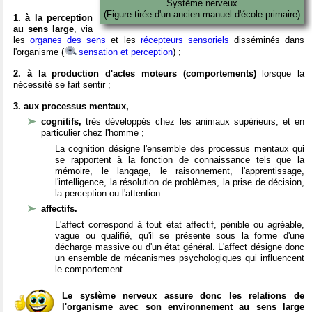
Système nerveux
(Figure tirée d'un ancien manuel d'école primaire)
1. à la perception
au sens large
, via
les
organes des sens
et les
récepteurs sensoriels
disséminés dans
l'organisme (
sensation et perception
) ;
2. à la production d'actes moteurs (comportements)
lorsque la
nécessité se fait sentir ;
3. aux processus mentaux,
cognitifs,
très développés chez les animaux supérieurs, et en
particulier chez l'homme ;
La cognition désigne l'ensemble des processus mentaux qui
se rapportent à la fonction de connaissance tels que la
mémoire, le langage, le raisonnement, l'apprentissage,
l'intelligence, la résolution de problèmes, la prise de décision,
la perception ou l'attention…
affectifs.
L'affect correspond à tout état affectif, pénible ou agréable,
vague ou qualifié, qu'il se présente sous la forme d'une
décharge massive ou d'un état général. L'affect désigne donc
un ensemble de mécanismes psychologiques qui influencent
le comportement.
Le système nerveux assure donc les relations de
l'organisme avec son environnement au sens large