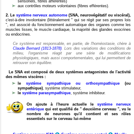
sensoriels, fibres afférentes)
aux contrôles moteurs volontaires (fibres efférentes).
2. Le
système nerveux autonome
(SNA, neurovégétatif ou viscéral),
c'est-à-dire involontaire (littéralement " qui se régit par ses propres lois
", est associé du fonctionnement automatique des organes comme les
muscles lisses, le muscle cardiaque, la majorité des glandes exocrines
ou endocrines.
Ce système est responsable, en partie, de l'homéostasie, chère à
Claude Bernard (1813-1878)
. Lors des variations des conditions de
milieu, l'organisme réagit par une série de modifications
physiologiques, mais aussi comportementales, qui lui permettent de
retrouver son équilibre.
Le SNA est composé de deux systèmes antagonistes de l'activité
des mêmes viscères :
le
système sympathique ou orthosympathique
(ou
sympathique)
, système stimulateur,
le
système parasympathique
, système inhibiteur.
On ajoute à l'heure actuelle le
système nerveux
entérique
qui est qualifié de " deuxième cerveau ", vu le
nombre de neurones qu'il contient et ses rôles
essentiels sur le cerveau lui-même