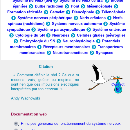
Système nerveux (SN)
Système nerveux central
Moelle
épinière
Bulbe rachidien
Pont
Mésencéphale
Formation réticulée
Cervelet
Diencéphale
Télencéphale
Système nerveux périphérique
Nerfs crâniens
Nerfs
spinaux (rachidiens)
Système nerveux autonome
Système
sympathique
Système parasympathique
Système entérique
Cytologie du SN
Neurones
Cellules gliales (névroglie)
Embryologie du SN
Neurophysiologie
Potentiels
membranaires
Récepteurs membranaires
Transporteurs
membranaires
Neurotransmetteurs
Synapses
Citation
« Comment définir le réel ? Ce que tu
ressens, vois, goûtes ou respires, ne
sont rien que des impulsions électriques
Contact
interprétées par ton cerveau. »
Andy Wachowski
Documentation web
Principes généraux de fonctionnement du système nerveux