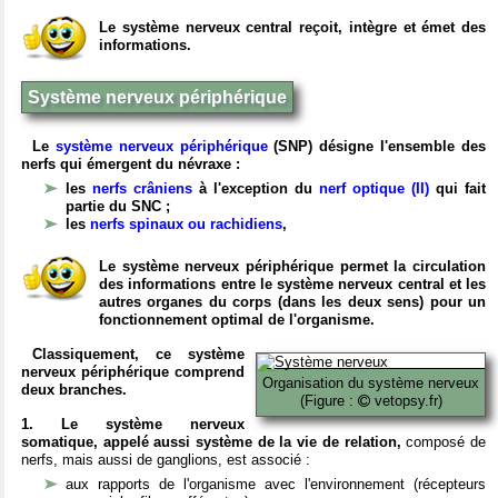
Le système nerveux central reçoit, intègre et émet des
informations.
Système nerveux périphérique
Le
système nerveux périphérique
(SNP) désigne l'ensemble des
nerfs qui émergent du névraxe :
les
nerfs crâniens
à l'exception du
nerf optique (II)
qui fait
partie du SNC ;
les
nerfs spinaux ou rachidiens
,
Le système nerveux périphérique permet la circulation
des informations entre le système nerveux central et les
autres organes du corps (dans les deux sens) pour un
fonctionnement optimal de l'organisme.
Classiquement, ce système
nerveux périphérique comprend
Organisation du système nerveux
deux branches.
(Figure :
vetopsy.fr)
1. Le système nerveux
somatique, appelé aussi système de la vie de relation,
composé de
nerfs, mais aussi de ganglions, est associé :
aux rapports de l'organisme avec l'environnement (récepteurs