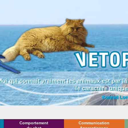
lui qui connait vraiment les animaux est par
le caractère uniqu
Konrad Lor
Comportement
Communication