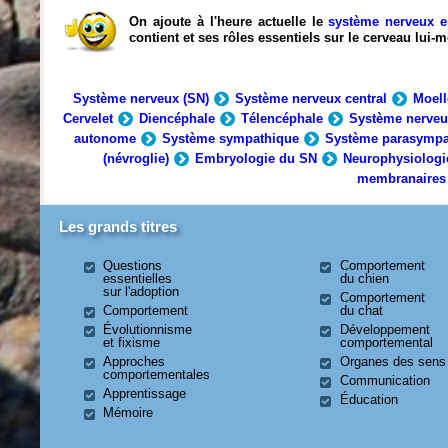
On ajoute à l'heure actuelle le
système nerveux e
contient et ses rôles essentiels sur le cerveau lui
Système nerveux (SN)
Système nerveux central
Moell
Cervelet
Diencéphale
Télencéphale
Système nerveu
autonome
Système sympathique
Système parasympa
(névroglie)
Embryologie du SN
Neurophysiologi
membranaires
Les grands titres
Questions
Comportement
essentielles
du chien
sur l'adoption
Comportement
Comportement
du chat
Évolutionnisme
Développement
et fixisme
comportemental
Approches
Organes des sens
comportementales
Communication
Apprentissage
Éducation
Mémoire