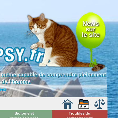
News
sur
le site
 là même capable de comprendre pleinement
e de l'homme
enz
Biologie et
Troubles du