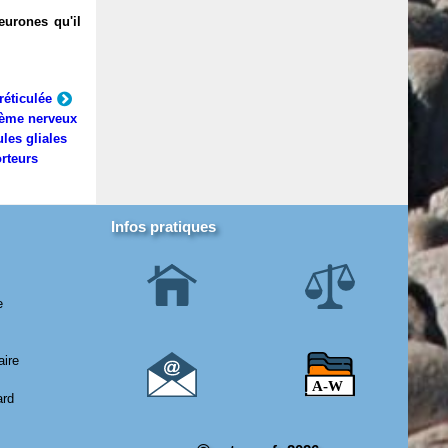
eurones qu'il
réticulée
ème nerveux
ules gliales
rteurs
Infos pratiques
e
aire
ard