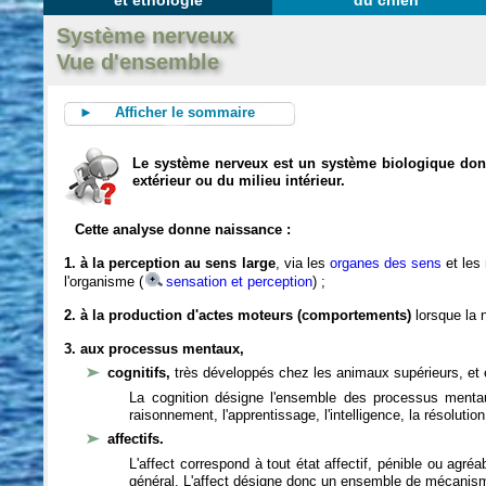
et éthologie
du chien
Système nerveux
Vue d'ensemble
► Afficher le sommaire
Le système nerveux est un système biologique dont 
extérieur ou du milieu intérieur.
Cette analyse donne naissance :
1. à la perception au sens large
, via les
organes des sens
et les
l'organisme (
sensation et perception
) ;
2. à la production d'actes moteurs (comportements)
lorsque la n
3. aux processus mentaux,
cognitifs,
très développés chez les animaux supérieurs, et 
La cognition désigne l'ensemble des processus mentau
raisonnement, l'apprentissage, l'intelligence, la résoluti
affectifs.
L'affect correspond à tout état affectif, pénible ou agré
général. L'affect désigne donc un ensemble de mécanis