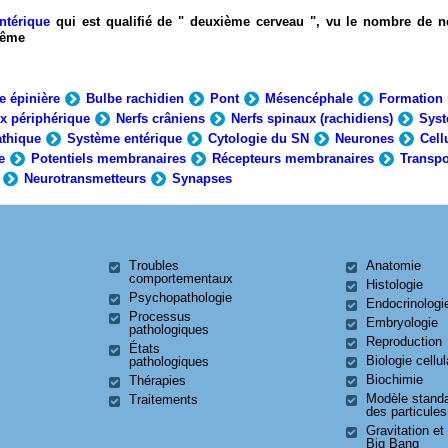
ntérique
qui est qualifié de " deuxième cerveau ", vu le nombre de n
-même
e épinière
Bulbe rachidien
Pont
Mésencéphale
Formation 
x périphérique
Nerfs crâniens
Nerfs spinaux (rachidiens)
Syst
thique
Système entérique
Cytologie du SN
Neurones
Cell
e
Potentiels membranaires
Récepteurs membranaires
Transpo
Neurotransmetteurs
Synapses
Troubles
Anatomie
comportementaux
Histologie
Psychopathologie
Endocrinologi
Processus
Embryologie
pathologiques
Reproduction
États
Biologie cellul
pathologiques
Biochimie
Thérapies
Modèle stand
Traitements
des particules
Gravitation et
Big Bang