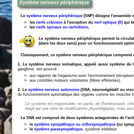
Système nerveux périphérique
Le
système nerveux périphérique
(SNP) désigne l'ensemble d
les
nerfs crâniens
à l'exception du
nerf optique (II)
qui fa
les
nerfs spinaux ou rachidiens
,
Le système nerveux périphérique permet la circulat
(dans les deux sens) pour un fonctionnement optim
Classiquement, ce système nerveux périphérique comprend 
1. Le système nerveux somatique, appelé aussi système de la
ganglions, est associé :
aux rapports de l'organisme avec l'environnement (récepteurs
aux contrôles moteurs volontaires (fibres efférentes).
2. Le
système nerveux autonome
(SNA, neurovégétatif ou viscé
du fonctionnement automatique des organes comme les muscles liss
Ce système est responsable, en partie, de l'homéostasie, ch
réagit par une série de modifications physiologiques, mais auss
Le SNA est composé de deux systèmes antagonistes de l'acti
le
système sympathique ou orthosympathique
(ou symp
le
système parasympathique
, système inhibiteur.