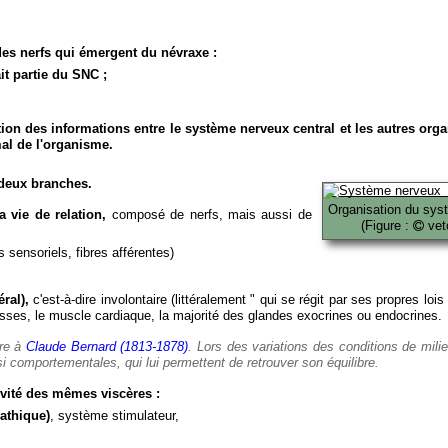
es nerfs qui émergent du névraxe :
it partie du SNC ;
ion des informations entre le système nerveux central et les autres org
al de l'organisme.
deux branches.
Organisation du sys
 vie de relation,
composé de nerfs, mais aussi de
(Figure :
veto
 sensoriels, fibres afférentes)
ral),
c'est-à-dire involontaire (littéralement " qui se régit par ses propres lois
es, le muscle cardiaque, la majorité des glandes exocrines ou endocrines.
ère à
Claude Bernard (1813-1878)
. Lors des variations des conditions de mili
i comportementales, qui lui permettent de retrouver son équilibre.
vité des mêmes viscères :
athique)
, système stimulateur,