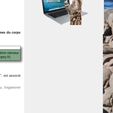
publicité
anes du corps
tème nerveux
psy.fr)
 ", est associé
eu, l'organisme