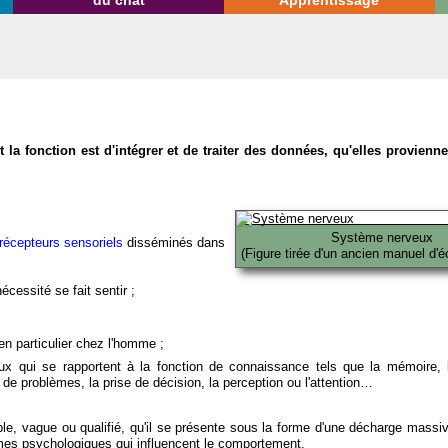
du chat
Apprentissage
la fonction est d'intégrer et de traiter des données, qu'elles provien
Système nerveux
récepteurs sensoriels
disséminés dans
(Figure tirée d'un ancien manuel d'é
écessité se fait sentir ;
en particulier chez l'homme ;
x qui se rapportent à la fonction de connaissance tels que la mémoire, l
on de problèmes, la prise de décision, la perception ou l'attention…
able, vague ou qualifié, qu'il se présente sous la forme d'une décharge massi
mes psychologiques qui influencent le comportement.