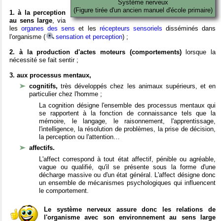
Système nerveux
(Figure tirée d'un ancien manuel d'école primaire)
1. à la perception
au sens large
, via
les
organes des sens
et les
récepteurs sensoriels
disséminés dans
l'organisme (
sensation et perception
) ;
2. à la production d'actes moteurs (comportements)
lorsque la
nécessité se fait sentir ;
3. aux processus mentaux,
cognitifs,
très développés chez les animaux supérieurs, et en
particulier chez l'homme ;
La cognition désigne l'ensemble des processus mentaux qui
se rapportent à la fonction de connaissance tels que la
mémoire, le langage, le raisonnement, l'apprentissage,
l'intelligence, la résolution de problèmes, la prise de décision,
la perception ou l'attention…
affectifs.
L'affect correspond à tout état affectif, pénible ou agréable,
vague ou qualifié, qu'il se présente sous la forme d'une
décharge massive ou d'un état général. L'affect désigne donc
un ensemble de mécanismes psychologiques qui influencent
le comportement.
Le système nerveux assure donc les relations de
l'organisme avec son environnement au sens large