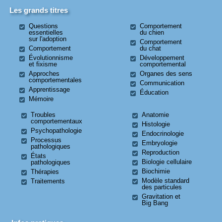
Les grands titres
Questions
Comportement
essentielles
du chien
sur l'adoption
Comportement
Comportement
du chat
Évolutionnisme
Développement
et fixisme
comportemental
Approches
Organes des sens
comportementales
Communication
Apprentissage
Éducation
Mémoire
Troubles
Anatomie
comportementaux
Histologie
Psychopathologie
Endocrinologie
Processus
Embryologie
pathologiques
Reproduction
États
Biologie cellulaire
pathologiques
Biochimie
Thérapies
Modèle standard
Traitements
des particules
Gravitation et
Big Bang