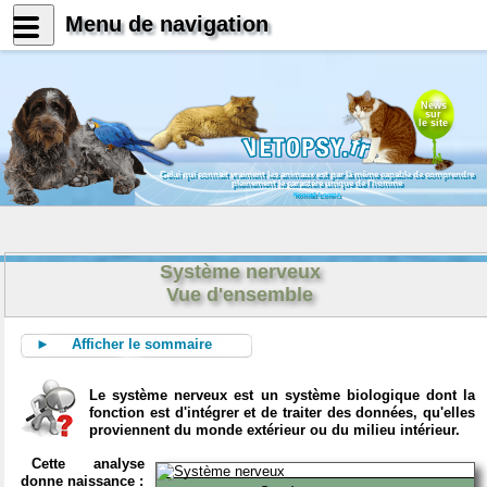
Menu de navigation
News
sur
le site
Celui qui connait vraiment les animaux est par là même capable de comprendre
pleinement le caractère unique de l'homme
Konrad Lorenz
Système nerveux
Vue d'ensemble
► Afficher le sommaire
Le système nerveux est un système biologique dont la
fonction est d'intégrer et de traiter des données, qu'elles
proviennent du monde extérieur ou du milieu intérieur.
Cette analyse
donne naissance :