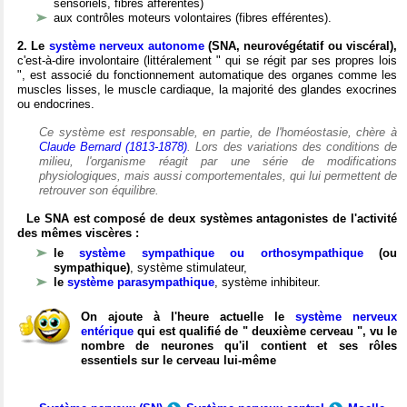
sensoriels, fibres afférentes)
aux contrôles moteurs volontaires (fibres efférentes).
2. Le
système nerveux autonome
(SNA, neurovégétatif ou viscéral),
c'est-à-dire involontaire (littéralement " qui se régit par ses propres lois
", est associé du fonctionnement automatique des organes comme les
muscles lisses, le muscle cardiaque, la majorité des glandes exocrines
ou endocrines.
Ce système est responsable, en partie, de l'homéostasie, chère à
Claude Bernard (1813-1878)
. Lors des variations des conditions de
milieu, l'organisme réagit par une série de modifications
physiologiques, mais aussi comportementales, qui lui permettent de
retrouver son équilibre.
Le SNA est composé de deux systèmes antagonistes de l'activité
des mêmes viscères :
le
système sympathique ou orthosympathique
(ou
sympathique)
, système stimulateur,
le
système parasympathique
, système inhibiteur.
On ajoute à l'heure actuelle le
système nerveux
entérique
qui est qualifié de " deuxième cerveau ", vu le
nombre de neurones qu'il contient et ses rôles
essentiels sur le cerveau lui-même