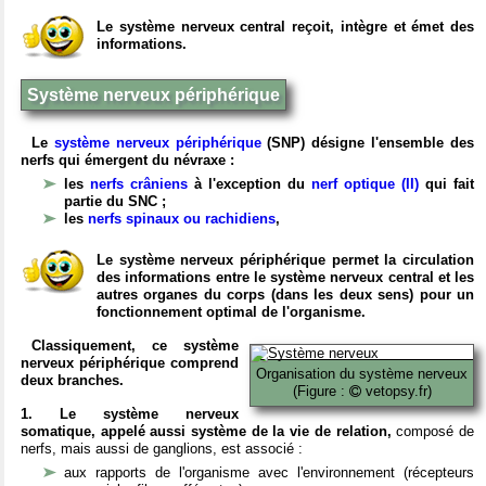
Le système nerveux central reçoit, intègre et émet des
informations.
Système nerveux périphérique
Le
système nerveux périphérique
(SNP) désigne l'ensemble des
nerfs qui émergent du névraxe :
les
nerfs crâniens
à l'exception du
nerf optique (II)
qui fait
partie du SNC ;
les
nerfs spinaux ou rachidiens
,
Le système nerveux périphérique permet la circulation
des informations entre le système nerveux central et les
autres organes du corps (dans les deux sens) pour un
fonctionnement optimal de l'organisme.
Classiquement, ce système
nerveux périphérique comprend
Organisation du système nerveux
deux branches.
(Figure :
vetopsy.fr)
1. Le système nerveux
somatique, appelé aussi système de la vie de relation,
composé de
nerfs, mais aussi de ganglions, est associé :
aux rapports de l'organisme avec l'environnement (récepteurs