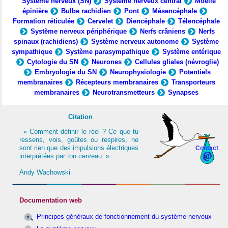
Système nerveux (SN)
Système nerveux central
Moelle
épinière
Bulbe rachidien
Pont
Mésencéphale
Formation réticulée
Cervelet
Diencéphale
Télencéphale
Système nerveux périphérique
Nerfs crâniens
Nerfs
spinaux (rachidiens)
Système nerveux autonome
Système
sympathique
Système parasympathique
Système entérique
Cytologie du SN
Neurones
Cellules gliales (névroglie)
Embryologie du SN
Neurophysiologie
Potentiels
membranaires
Récepteurs membranaires
Transporteurs
membranaires
Neurotransmetteurs
Synapses
Citation
« Comment définir le réel ? Ce que tu
ressens, vois, goûtes ou respires, ne
sont rien que des impulsions électriques
Contact
interprétées par ton cerveau. »
Andy Wachowski
Documentation web
Principes généraux de fonctionnement du système nerveux