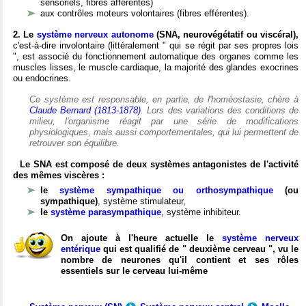
sensoriels, fibres afférentes)
aux contrôles moteurs volontaires (fibres efférentes).
2. Le
système nerveux autonome
(SNA, neurovégétatif ou viscéral),
c'est-à-dire involontaire (littéralement " qui se régit par ses propres lois
", est associé du fonctionnement automatique des organes comme les
muscles lisses, le muscle cardiaque, la majorité des glandes exocrines
ou endocrines.
Ce système est responsable, en partie, de l'homéostasie, chère à
Claude Bernard (1813-1878)
. Lors des variations des conditions de
milieu, l'organisme réagit par une série de modifications
physiologiques, mais aussi comportementales, qui lui permettent de
retrouver son équilibre.
Le SNA est composé de deux systèmes antagonistes de l'activité
des mêmes viscères :
le
système sympathique ou orthosympathique
(ou
sympathique)
, système stimulateur,
le
système parasympathique
, système inhibiteur.
On ajoute à l'heure actuelle le
système nerveux
entérique
qui est qualifié de " deuxième cerveau ", vu le
nombre de neurones qu'il contient et ses rôles
essentiels sur le cerveau lui-même