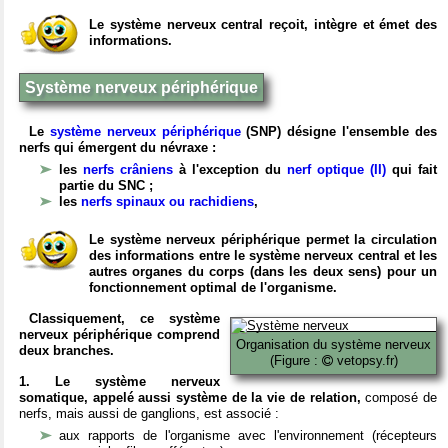
Le système nerveux central reçoit, intègre et émet des
informations.
Système nerveux périphérique
Le
système nerveux périphérique
(SNP) désigne l'ensemble des
nerfs qui émergent du névraxe :
les
nerfs crâniens
à l'exception du
nerf optique (II)
qui fait
partie du SNC ;
les
nerfs spinaux ou rachidiens
,
Le système nerveux périphérique permet la circulation
des informations entre le système nerveux central et les
autres organes du corps (dans les deux sens) pour un
fonctionnement optimal de l'organisme.
Classiquement, ce système
nerveux périphérique comprend
Organisation du système nerveux
deux branches.
(Figure :
vetopsy.fr)
1. Le système nerveux
somatique, appelé aussi système de la vie de relation,
composé de
nerfs, mais aussi de ganglions, est associé :
aux rapports de l'organisme avec l'environnement (récepteurs