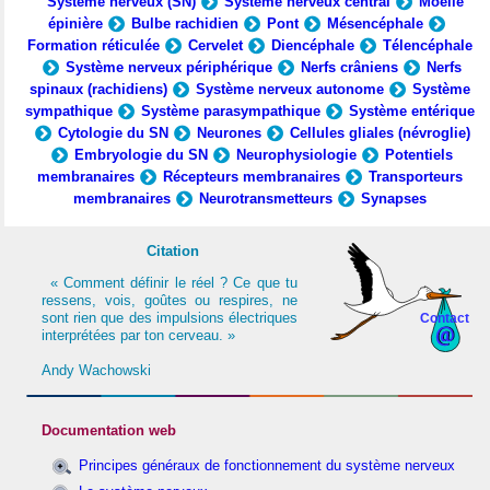
Système nerveux (SN)
Système nerveux central
Moelle
épinière
Bulbe rachidien
Pont
Mésencéphale
Formation réticulée
Cervelet
Diencéphale
Télencéphale
Système nerveux périphérique
Nerfs crâniens
Nerfs
spinaux (rachidiens)
Système nerveux autonome
Système
sympathique
Système parasympathique
Système entérique
Cytologie du SN
Neurones
Cellules gliales (névroglie)
Embryologie du SN
Neurophysiologie
Potentiels
membranaires
Récepteurs membranaires
Transporteurs
membranaires
Neurotransmetteurs
Synapses
Citation
« Comment définir le réel ? Ce que tu
ressens, vois, goûtes ou respires, ne
sont rien que des impulsions électriques
Contact
interprétées par ton cerveau. »
Andy Wachowski
Documentation web
Principes généraux de fonctionnement du système nerveux