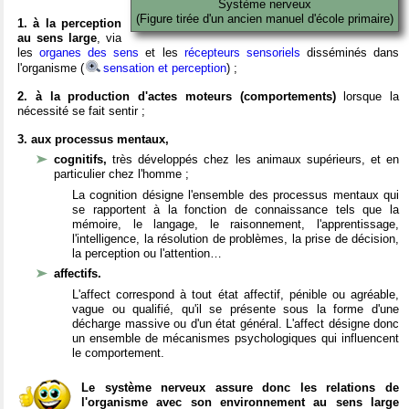
Système nerveux
(Figure tirée d'un ancien manuel d'école primaire)
1. à la perception
au sens large
, via
les
organes des sens
et les
récepteurs sensoriels
disséminés dans
l'organisme (
sensation et perception
) ;
2. à la production d'actes moteurs (comportements)
lorsque la
nécessité se fait sentir ;
3. aux processus mentaux,
cognitifs,
très développés chez les animaux supérieurs, et en
particulier chez l'homme ;
La cognition désigne l'ensemble des processus mentaux qui
se rapportent à la fonction de connaissance tels que la
mémoire, le langage, le raisonnement, l'apprentissage,
l'intelligence, la résolution de problèmes, la prise de décision,
la perception ou l'attention…
affectifs.
L'affect correspond à tout état affectif, pénible ou agréable,
vague ou qualifié, qu'il se présente sous la forme d'une
décharge massive ou d'un état général. L'affect désigne donc
un ensemble de mécanismes psychologiques qui influencent
le comportement.
Le système nerveux assure donc les relations de
l'organisme avec son environnement au sens large