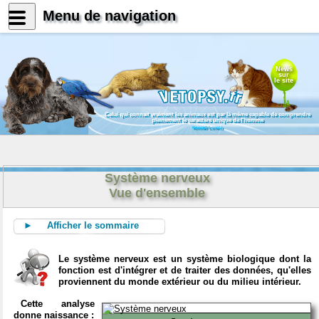
Menu de navigation
News
sur
le site
Celui qui connait vraiment les animaux est par là même capable de comprendre
pleinement le caractère unique de l'homme
Konrad Lorenz
Système nerveux
Vue d'ensemble
► Afficher le sommaire
Le système nerveux est un système biologique dont la
fonction est d'intégrer et de traiter des données, qu'elles
proviennent du monde extérieur ou du milieu intérieur.
Cette analyse
donne naissance :