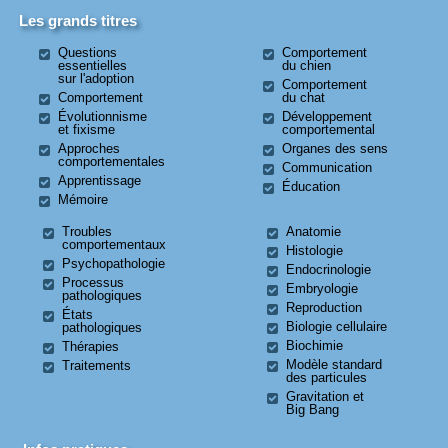
Les grands titres
Questions
Comportement
essentielles
du chien
sur l'adoption
Comportement
Comportement
du chat
Évolutionnisme
Développement
et fixisme
comportemental
Approches
Organes des sens
comportementales
Communication
Apprentissage
Éducation
Mémoire
Troubles
Anatomie
comportementaux
Histologie
Psychopathologie
Endocrinologie
Processus
Embryologie
pathologiques
Reproduction
États
Biologie cellulaire
pathologiques
Biochimie
Thérapies
Modèle standard
Traitements
des particules
Gravitation et
Big Bang