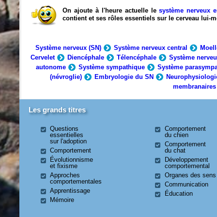
On ajoute à l'heure actuelle le
système nerveux e
contient et ses rôles essentiels sur le cerveau lui
Système nerveux (SN)
Système nerveux central
Moell
Cervelet
Diencéphale
Télencéphale
Système nerveu
autonome
Système sympathique
Système parasympa
(névroglie)
Embryologie du SN
Neurophysiologi
membranaires
Les grands titres
Questions
Comportement
essentielles
du chien
sur l'adoption
Comportement
Comportement
du chat
Évolutionnisme
Développement
et fixisme
comportemental
Approches
Organes des sens
comportementales
Communication
Apprentissage
Éducation
Mémoire