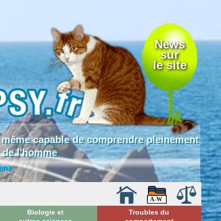
News
sur
le site
 là même capable de comprendre pleinement
e de l'homme
enz
Biologie et
Troubles du