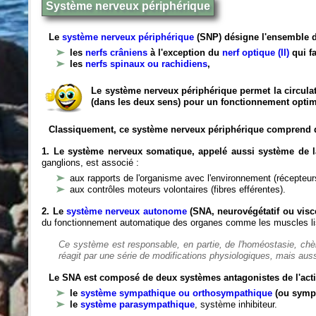
Système nerveux périphérique
Le
système nerveux périphérique
(SNP) désigne l'ensemble d
les
nerfs crâniens
à l'exception du
nerf optique (II)
qui fa
les
nerfs spinaux ou rachidiens
,
Le système nerveux périphérique permet la circulat
(dans les deux sens) pour un fonctionnement optim
Classiquement, ce système nerveux périphérique comprend 
1. Le système nerveux somatique, appelé aussi système de la
ganglions, est associé :
aux rapports de l'organisme avec l'environnement (récepteurs
aux contrôles moteurs volontaires (fibres efférentes).
2. Le
système nerveux autonome
(SNA, neurovégétatif ou viscé
du fonctionnement automatique des organes comme les muscles liss
Ce système est responsable, en partie, de l'homéostasie, ch
réagit par une série de modifications physiologiques, mais auss
Le SNA est composé de deux systèmes antagonistes de l'acti
le
système sympathique ou orthosympathique
(ou symp
le
système parasympathique
, système inhibiteur.