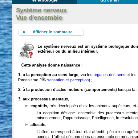
et éthologie
du chien
Système nerveux
Vue d'ensemble
► Afficher le sommaire
Le système nerveux est un système biologique dont 
extérieur ou du milieu intérieur.
Cette analyse donne naissance :
1. à la perception au sens large
, via les
organes des sens
et les
l'organisme (
sensation et perception
) ;
2. à la production d'actes moteurs (comportements)
lorsque la n
3. aux processus mentaux,
cognitifs,
très développés chez les animaux supérieurs, et 
La cognition désigne l'ensemble des processus mentau
raisonnement, l'apprentissage, l'intelligence, la résoluti
affectifs.
L'affect correspond à tout état affectif, pénible ou agré
général. L'affect désigne donc un ensemble de mécanis