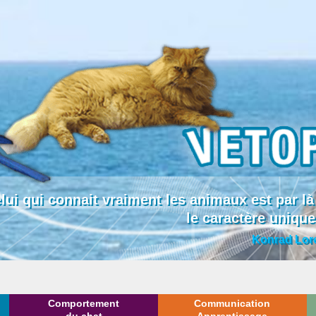
lui qui connait vraiment les animaux est par
le caractère uniqu
Konrad Lor
Comportement
Communication