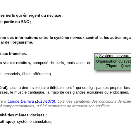
es nerfs qui émergent du névraxe :
it partie du SNC ;
ion des informations entre le système nerveux central et les autres org
al de l'organisme.
deux branches.
Organisation du sys
 vie de relation,
composé de nerfs, mais aussi de
(Figure :
veto
 sensoriels, fibres afférentes)
ral),
c'est-à-dire involontaire (littéralement " qui se régit par ses propres lois
es, le muscle cardiaque, la majorité des glandes exocrines ou endocrines.
ère à
Claude Bernard (1813-1878)
. Lors des variations des conditions de mili
i comportementales, qui lui permettent de retrouver son équilibre.
vité des mêmes viscères :
athique)
, système stimulateur,