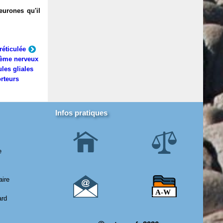
eurones qu'il
réticulée
ème nerveux
ules gliales
rteurs
Infos pratiques
e
aire
ard