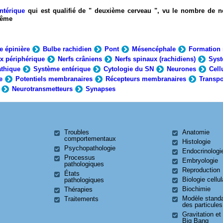
ntérique
qui est qualifié de " deuxième cerveau ", vu le nombre de n
-même
e épinière
Bulbe rachidien
Pont
Mésencéphale
Formation 
x périphérique
Nerfs crâniens
Nerfs spinaux (rachidiens)
Syst
thique
Système entérique
Cytologie du SN
Neurones
Cell
e
Potentiels membranaires
Récepteurs membranaires
Transpo
Neurotransmetteurs
Synapses
Troubles
Anatomie
comportementaux
Histologie
Psychopathologie
Endocrinologi
Processus
Embryologie
pathologiques
Reproduction
États
Biologie cellul
pathologiques
Biochimie
Thérapies
Modèle stand
Traitements
des particules
Gravitation et
Big Bang