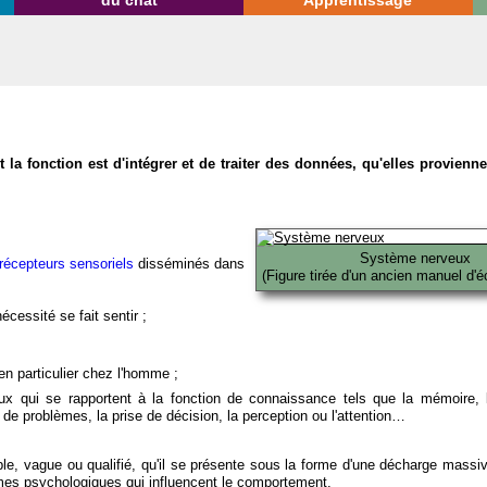
du chat
Apprentissage
la fonction est d'intégrer et de traiter des données, qu'elles provien
Système nerveux
récepteurs sensoriels
disséminés dans
(Figure tirée d'un ancien manuel d'é
écessité se fait sentir ;
en particulier chez l'homme ;
x qui se rapportent à la fonction de connaissance tels que la mémoire, l
on de problèmes, la prise de décision, la perception ou l'attention…
able, vague ou qualifié, qu'il se présente sous la forme d'une décharge massi
mes psychologiques qui influencent le comportement.