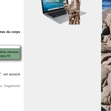
publicité
anes du corps
tème nerveux
psy.fr)
 ", est associé
eu, l'organisme