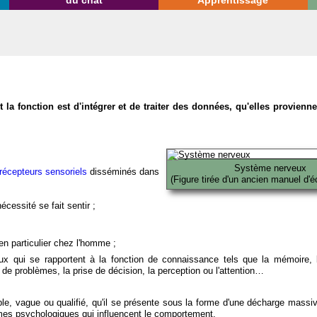
du chat
Apprentissage
la fonction est d'intégrer et de traiter des données, qu'elles provien
Système nerveux
récepteurs sensoriels
disséminés dans
(Figure tirée d'un ancien manuel d'é
écessité se fait sentir ;
en particulier chez l'homme ;
x qui se rapportent à la fonction de connaissance tels que la mémoire, l
on de problèmes, la prise de décision, la perception ou l'attention…
able, vague ou qualifié, qu'il se présente sous la forme d'une décharge massi
mes psychologiques qui influencent le comportement.