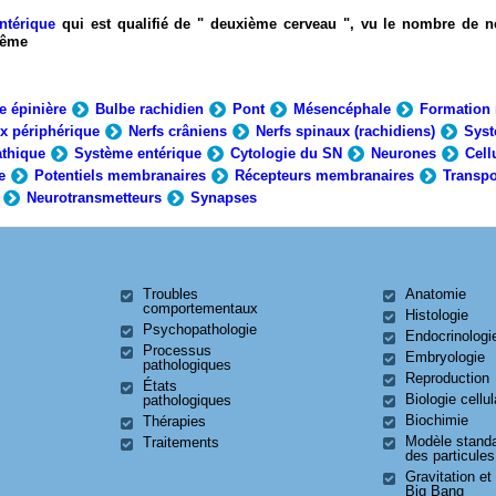
ntérique
qui est qualifié de " deuxième cerveau ", vu le nombre de n
-même
e épinière
Bulbe rachidien
Pont
Mésencéphale
Formation 
x périphérique
Nerfs crâniens
Nerfs spinaux (rachidiens)
Syst
thique
Système entérique
Cytologie du SN
Neurones
Cell
e
Potentiels membranaires
Récepteurs membranaires
Transpo
Neurotransmetteurs
Synapses
Troubles
Anatomie
comportementaux
Histologie
Psychopathologie
Endocrinologi
Processus
Embryologie
pathologiques
Reproduction
États
Biologie cellul
pathologiques
Biochimie
Thérapies
Modèle stand
Traitements
des particules
Gravitation et
Big Bang