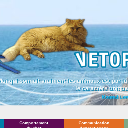
lui qui connait vraiment les animaux est par
le caractère uniqu
Konrad Lor
Comportement
Communication