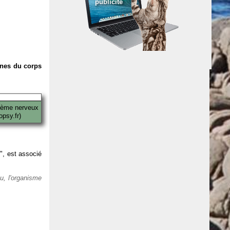
publicité
anes du corps
tème nerveux
psy.fr)
 ", est associé
eu, l'organisme