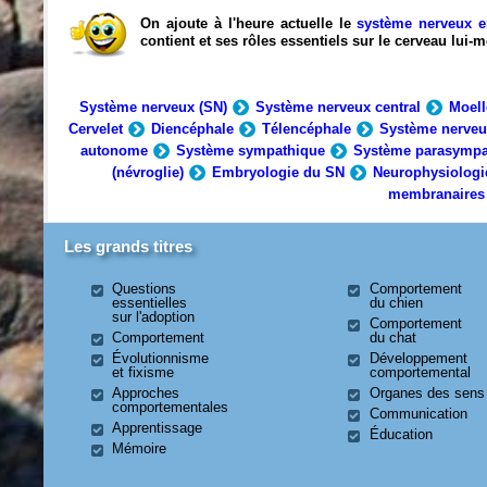
On ajoute à l'heure actuelle le
système nerveux e
contient et ses rôles essentiels sur le cerveau lui
Système nerveux (SN)
Système nerveux central
Moell
Cervelet
Diencéphale
Télencéphale
Système nerveu
autonome
Système sympathique
Système parasympa
(névroglie)
Embryologie du SN
Neurophysiologi
membranaires
Les grands titres
Questions
Comportement
essentielles
du chien
sur l'adoption
Comportement
Comportement
du chat
Évolutionnisme
Développement
et fixisme
comportemental
Approches
Organes des sens
comportementales
Communication
Apprentissage
Éducation
Mémoire