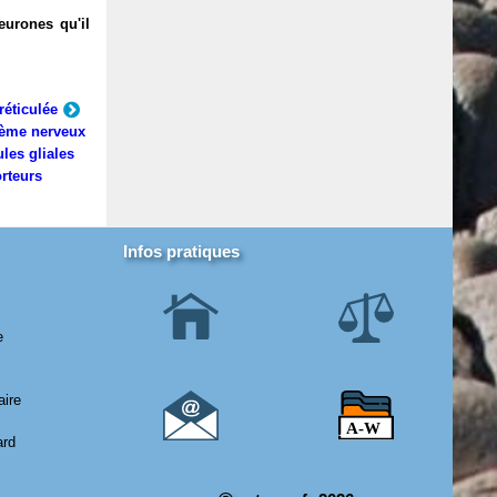
eurones qu'il
réticulée
ème nerveux
ules gliales
rteurs
Infos pratiques
e
aire
ard