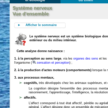
et éthologie
du chien
Système nerveux
Vue d'ensemble
► Afficher le sommaire
Le système nerveux est un système biologique dont 
extérieur ou du milieu intérieur.
Cette analyse donne naissance :
1. à la perception au sens large
, via les
organes des sens
et les
l'organisme (
sensation et perception
) ;
2. à la production d'actes moteurs (comportements)
lorsque la n
3. aux processus mentaux,
cognitifs,
très développés chez les animaux supérieurs, et 
La cognition désigne l'ensemble des processus mentau
raisonnement, l'apprentissage, l'intelligence, la résoluti
affectifs.
L'affect correspond à tout état affectif, pénible ou agré
général. L'affect désigne donc un ensemble de mécanis