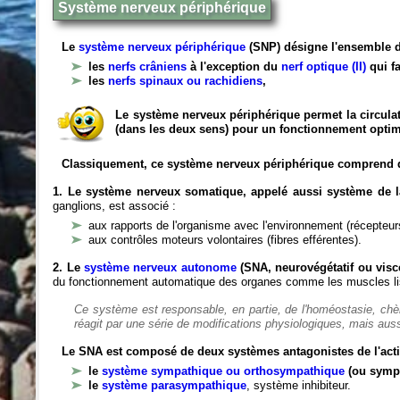
Système nerveux périphérique
Le
système nerveux périphérique
(SNP) désigne l'ensemble d
les
nerfs crâniens
à l'exception du
nerf optique (II)
qui fa
les
nerfs spinaux ou rachidiens
,
Le système nerveux périphérique permet la circulat
(dans les deux sens) pour un fonctionnement optim
Classiquement, ce système nerveux périphérique comprend 
1. Le système nerveux somatique, appelé aussi système de la
ganglions, est associé :
aux rapports de l'organisme avec l'environnement (récepteurs
aux contrôles moteurs volontaires (fibres efférentes).
2. Le
système nerveux autonome
(SNA, neurovégétatif ou viscé
du fonctionnement automatique des organes comme les muscles liss
Ce système est responsable, en partie, de l'homéostasie, ch
réagit par une série de modifications physiologiques, mais auss
Le SNA est composé de deux systèmes antagonistes de l'acti
le
système sympathique ou orthosympathique
(ou symp
le
système parasympathique
, système inhibiteur.