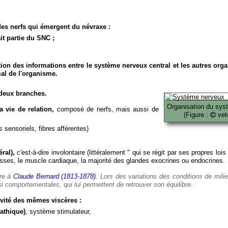
es nerfs qui émergent du névraxe :
it partie du SNC ;
ion des informations entre le système nerveux central et les autres org
al de l'organisme.
deux branches.
Organisation du sys
 vie de relation,
composé de nerfs, mais aussi de
(Figure :
veto
 sensoriels, fibres afférentes)
ral),
c'est-à-dire involontaire (littéralement " qui se régit par ses propres lois
es, le muscle cardiaque, la majorité des glandes exocrines ou endocrines.
ère à
Claude Bernard (1813-1878)
. Lors des variations des conditions de mili
i comportementales, qui lui permettent de retrouver son équilibre.
vité des mêmes viscères :
athique)
, système stimulateur,