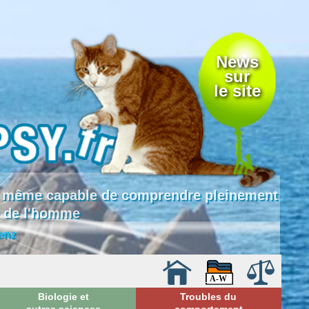
News
sur
le site
 là même capable de comprendre pleinement
e de l'homme
enz
Biologie et
Troubles du