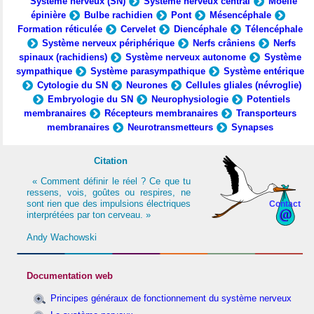
Système nerveux (SN)
Système nerveux central
Moelle
épinière
Bulbe rachidien
Pont
Mésencéphale
Formation réticulée
Cervelet
Diencéphale
Télencéphale
Système nerveux périphérique
Nerfs crâniens
Nerfs
spinaux (rachidiens)
Système nerveux autonome
Système
sympathique
Système parasympathique
Système entérique
Cytologie du SN
Neurones
Cellules gliales (névroglie)
Embryologie du SN
Neurophysiologie
Potentiels
membranaires
Récepteurs membranaires
Transporteurs
membranaires
Neurotransmetteurs
Synapses
Citation
« Comment définir le réel ? Ce que tu
ressens, vois, goûtes ou respires, ne
sont rien que des impulsions électriques
Contact
interprétées par ton cerveau. »
Andy Wachowski
Documentation web
Principes généraux de fonctionnement du système nerveux