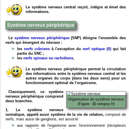
Le système nerveux central reçoit, intègre et émet des
informations.
Système nerveux périphérique
Le
système nerveux périphérique
(SNP) désigne l'ensemble des
nerfs qui émergent du névraxe :
les
nerfs crâniens
à l'exception du
nerf optique (II)
qui fait
partie du SNC ;
les
nerfs spinaux ou rachidiens
,
Le système nerveux périphérique permet la circulation
des informations entre le système nerveux central et les
autres organes du corps (dans les deux sens) pour un
fonctionnement optimal de l'organisme.
Classiquement, ce système
nerveux périphérique comprend
Organisation du système nerveux
deux branches.
(Figure :
vetopsy.fr)
1. Le système nerveux
somatique, appelé aussi système de la vie de relation,
composé de
nerfs, mais aussi de ganglions, est associé :
aux rapports de l'organisme avec l'environnement (récepteurs