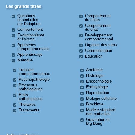
Les grands titres
Questions
Comportement
essentielles
du chien
sur l'adoption
Comportement
Comportement
du chat
Évolutionnisme
Développement
et fixisme
comportemental
Approches
Organes des sens
comportementales
Communication
Apprentissage
Éducation
Mémoire
Troubles
Anatomie
comportementaux
Histologie
Psychopathologie
Endocrinologie
Processus
Embryologie
pathologiques
Reproduction
États
Biologie cellulaire
pathologiques
Biochimie
Thérapies
Modèle standard
Traitements
des particules
Gravitation et
Big Bang