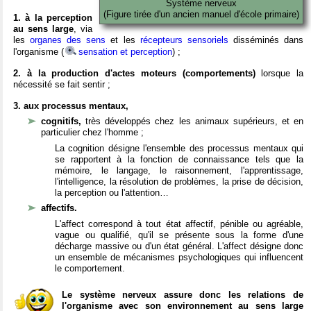
Système nerveux
(Figure tirée d'un ancien manuel d'école primaire)
1. à la perception
au sens large
, via
les
organes des sens
et les
récepteurs sensoriels
disséminés dans
l'organisme (
sensation et perception
) ;
2. à la production d'actes moteurs (comportements)
lorsque la
nécessité se fait sentir ;
3. aux processus mentaux,
cognitifs,
très développés chez les animaux supérieurs, et en
particulier chez l'homme ;
La cognition désigne l'ensemble des processus mentaux qui
se rapportent à la fonction de connaissance tels que la
mémoire, le langage, le raisonnement, l'apprentissage,
l'intelligence, la résolution de problèmes, la prise de décision,
la perception ou l'attention…
affectifs.
L'affect correspond à tout état affectif, pénible ou agréable,
vague ou qualifié, qu'il se présente sous la forme d'une
décharge massive ou d'un état général. L'affect désigne donc
un ensemble de mécanismes psychologiques qui influencent
le comportement.
Le système nerveux assure donc les relations de
l'organisme avec son environnement au sens large