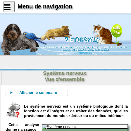
Menu de navigation
News
sur
le site
Celui qui connait vraiment les animaux est par là même capable de comprendre
pleinement le caractère unique de l'homme
Konrad Lorenz
Système nerveux
Vue d'ensemble
► Afficher le sommaire
Le système nerveux est un système biologique dont la
fonction est d'intégrer et de traiter des données, qu'elles
proviennent du monde extérieur ou du milieu intérieur.
Cette analyse
donne naissance :