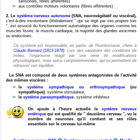
sensoriels, fibres afférentes)
aux contrôles moteurs volontaires (fibres efférentes).
2. Le
système nerveux autonome
(SNA, neurovégétatif ou viscéral),
c'est-à-dire involontaire (littéralement " qui se régit par ses propres lois
", est associé du fonctionnement automatique des organes comme les
muscles lisses, le muscle cardiaque, la majorité des glandes exocrines
ou endocrines.
Ce système est responsable, en partie, de l'homéostasie, chère à
Claude Bernard (1813-1878)
. Lors des variations des conditions de
milieu, l'organisme réagit par une série de modifications
physiologiques, mais aussi comportementales, qui lui permettent de
retrouver son équilibre.
Le SNA est composé de deux systèmes antagonistes de l'activité
des mêmes viscères :
le
système sympathique ou orthosympathique
(ou
sympathique)
, système stimulateur,
le
système parasympathique
, système inhibiteur.
On ajoute à l'heure actuelle le
système nerveux
entérique
qui est qualifié de " deuxième cerveau ", vu le
nombre de neurones qu'il contient et ses rôles
essentiels sur le cerveau lui-même