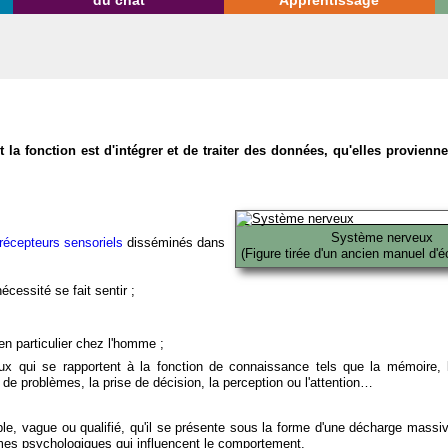
du chat
Apprentissage
la fonction est d'intégrer et de traiter des données, qu'elles provien
Système nerveux
récepteurs sensoriels
disséminés dans
(Figure tirée d'un ancien manuel d'é
écessité se fait sentir ;
en particulier chez l'homme ;
x qui se rapportent à la fonction de connaissance tels que la mémoire, l
on de problèmes, la prise de décision, la perception ou l'attention…
able, vague ou qualifié, qu'il se présente sous la forme d'une décharge massi
mes psychologiques qui influencent le comportement.