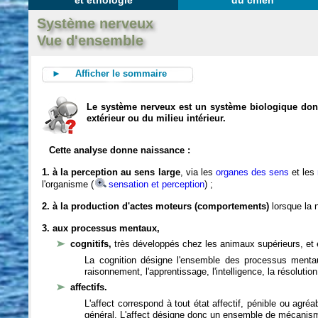
et éthologie
du chien
Système nerveux
Vue d'ensemble
► Afficher le sommaire
Le système nerveux est un système biologique dont 
extérieur ou du milieu intérieur.
Cette analyse donne naissance :
1. à la perception au sens large
, via les
organes des sens
et les
l'organisme (
sensation et perception
) ;
2. à la production d'actes moteurs (comportements)
lorsque la n
3. aux processus mentaux,
cognitifs,
très développés chez les animaux supérieurs, et 
La cognition désigne l'ensemble des processus mentau
raisonnement, l'apprentissage, l'intelligence, la résoluti
affectifs.
L'affect correspond à tout état affectif, pénible ou agré
général. L'affect désigne donc un ensemble de mécanis