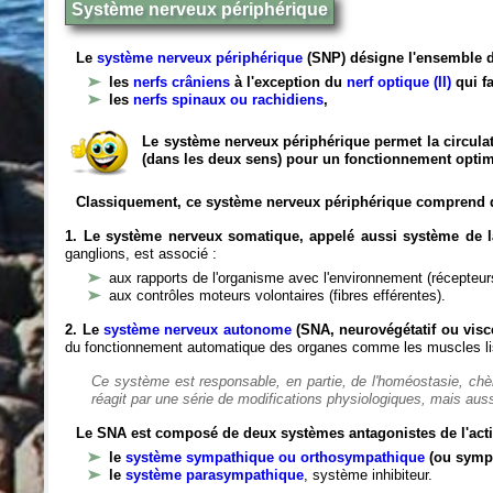
Système nerveux périphérique
Le
système nerveux périphérique
(SNP) désigne l'ensemble d
les
nerfs crâniens
à l'exception du
nerf optique (II)
qui fa
les
nerfs spinaux ou rachidiens
,
Le système nerveux périphérique permet la circulat
(dans les deux sens) pour un fonctionnement optim
Classiquement, ce système nerveux périphérique comprend 
1. Le système nerveux somatique, appelé aussi système de la
ganglions, est associé :
aux rapports de l'organisme avec l'environnement (récepteurs
aux contrôles moteurs volontaires (fibres efférentes).
2. Le
système nerveux autonome
(SNA, neurovégétatif ou viscé
du fonctionnement automatique des organes comme les muscles liss
Ce système est responsable, en partie, de l'homéostasie, ch
réagit par une série de modifications physiologiques, mais auss
Le SNA est composé de deux systèmes antagonistes de l'acti
le
système sympathique ou orthosympathique
(ou symp
le
système parasympathique
, système inhibiteur.