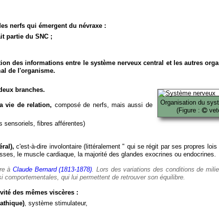
es nerfs qui émergent du névraxe :
it partie du SNC ;
ion des informations entre le système nerveux central et les autres org
al de l'organisme.
deux branches.
Organisation du sys
 vie de relation,
composé de nerfs, mais aussi de
(Figure :
veto
 sensoriels, fibres afférentes)
ral),
c'est-à-dire involontaire (littéralement " qui se régit par ses propres lois
es, le muscle cardiaque, la majorité des glandes exocrines ou endocrines.
ère à
Claude Bernard (1813-1878)
. Lors des variations des conditions de mili
i comportementales, qui lui permettent de retrouver son équilibre.
vité des mêmes viscères :
athique)
, système stimulateur,