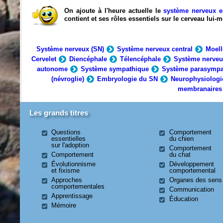
On ajoute à l'heure actuelle le
système nerveux e
contient et ses rôles essentiels sur le cerveau lui
Système nerveux (SN)
Système nerveux central
Moell
Cervelet
Diencéphale
Télencéphale
Système nerveu
autonome
Système sympathique
Système parasympa
(névroglie)
Embryologie du SN
Neurophysiologi
membranaires
Les grands titres
Questions
Comportement
essentielles
du chien
sur l'adoption
Comportement
Comportement
du chat
Évolutionnisme
Développement
et fixisme
comportemental
Approches
Organes des sens
comportementales
Communication
Apprentissage
Éducation
Mémoire