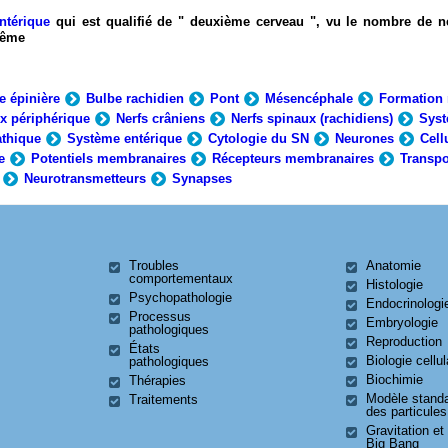
ntérique
qui est qualifié de " deuxième cerveau ", vu le nombre de n
-même
e épinière
Bulbe rachidien
Pont
Mésencéphale
Formation 
x périphérique
Nerfs crâniens
Nerfs spinaux (rachidiens)
Syst
thique
Système entérique
Cytologie du SN
Neurones
Cell
e
Potentiels membranaires
Récepteurs membranaires
Transpo
Neurotransmetteurs
Synapses
Troubles
Anatomie
comportementaux
Histologie
Psychopathologie
Endocrinologi
Processus
Embryologie
pathologiques
Reproduction
États
Biologie cellul
pathologiques
Biochimie
Thérapies
Modèle stand
Traitements
des particules
Gravitation et
Big Bang