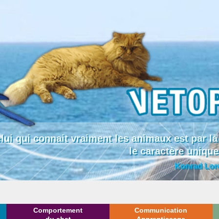
lui qui connait vraiment les animaux est par
le caractère uniqu
Konrad Lor
Comportement
Communication