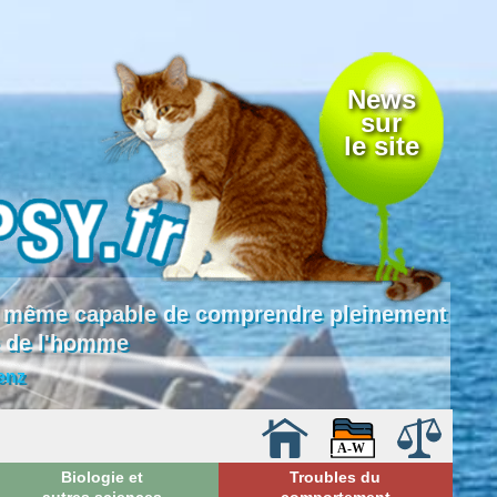
News
sur
le site
 là même capable de comprendre pleinement
e de l'homme
enz
Biologie et
Troubles du