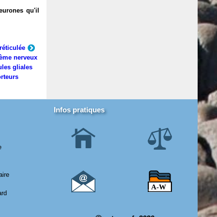
eurones qu'il
réticulée
ème nerveux
ules gliales
rteurs
Infos pratiques
e
aire
ard