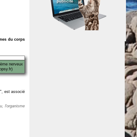
publicité
anes du corps
tème nerveux
psy.fr)
 ", est associé
eu, l'organisme