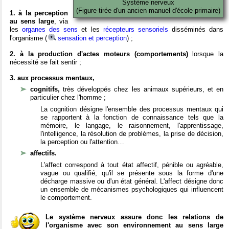
Système nerveux
(Figure tirée d'un ancien manuel d'école primaire)
1. à la perception
au sens large
, via
les
organes des sens
et les
récepteurs sensoriels
disséminés dans
l'organisme (
sensation et perception
) ;
2. à la production d'actes moteurs (comportements)
lorsque la
nécessité se fait sentir ;
3. aux processus mentaux,
cognitifs,
très développés chez les animaux supérieurs, et en
particulier chez l'homme ;
La cognition désigne l'ensemble des processus mentaux qui
se rapportent à la fonction de connaissance tels que la
mémoire, le langage, le raisonnement, l'apprentissage,
l'intelligence, la résolution de problèmes, la prise de décision,
la perception ou l'attention…
affectifs.
L'affect correspond à tout état affectif, pénible ou agréable,
vague ou qualifié, qu'il se présente sous la forme d'une
décharge massive ou d'un état général. L'affect désigne donc
un ensemble de mécanismes psychologiques qui influencent
le comportement.
Le système nerveux assure donc les relations de
l'organisme avec son environnement au sens large