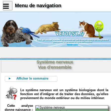
Menu de navigation
News
sur
le site
Celui qui connait vraiment les animaux est par là même capable de comprendre
pleinement le caractère unique de l'homme
Konrad Lorenz
Système nerveux
Vue d'ensemble
► Afficher le sommaire
Le système nerveux est un système biologique dont la
fonction est d'intégrer et de traiter des données, qu'elles
proviennent du monde extérieur ou du milieu intérieur.
Cette analyse
donne naissance :