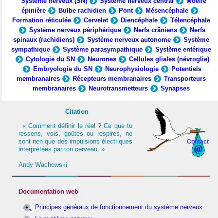
Système nerveux (SN)
Système nerveux central
Moelle
épinière
Bulbe rachidien
Pont
Mésencéphale
Formation réticulée
Cervelet
Diencéphale
Télencéphale
Système nerveux périphérique
Nerfs crâniens
Nerfs
spinaux (rachidiens)
Système nerveux autonome
Système
sympathique
Système parasympathique
Système entérique
Cytologie du SN
Neurones
Cellules gliales (névroglie)
Embryologie du SN
Neurophysiologie
Potentiels
membranaires
Récepteurs membranaires
Transporteurs
membranaires
Neurotransmetteurs
Synapses
Citation
« Comment définir le réel ? Ce que tu
ressens, vois, goûtes ou respires, ne
sont rien que des impulsions électriques
Contact
interprétées par ton cerveau. »
Andy Wachowski
Documentation web
Principes généraux de fonctionnement du système nerveux