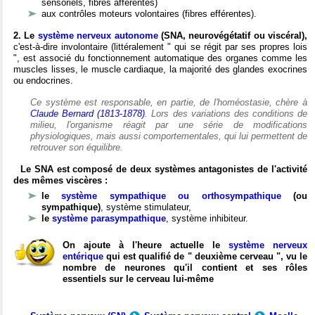
sensoriels, fibres afférentes)
aux contrôles moteurs volontaires (fibres efférentes).
2. Le
système nerveux autonome
(SNA, neurovégétatif ou viscéral),
c'est-à-dire involontaire (littéralement " qui se régit par ses propres lois
", est associé du fonctionnement automatique des organes comme les
muscles lisses, le muscle cardiaque, la majorité des glandes exocrines
ou endocrines.
Ce système est responsable, en partie, de l'homéostasie, chère à
Claude Bernard (1813-1878)
. Lors des variations des conditions de
milieu, l'organisme réagit par une série de modifications
physiologiques, mais aussi comportementales, qui lui permettent de
retrouver son équilibre.
Le SNA est composé de deux systèmes antagonistes de l'activité
des mêmes viscères :
le
système sympathique ou orthosympathique
(ou
sympathique)
, système stimulateur,
le
système parasympathique
, système inhibiteur.
On ajoute à l'heure actuelle le
système nerveux
entérique
qui est qualifié de " deuxième cerveau ", vu le
nombre de neurones qu'il contient et ses rôles
essentiels sur le cerveau lui-même