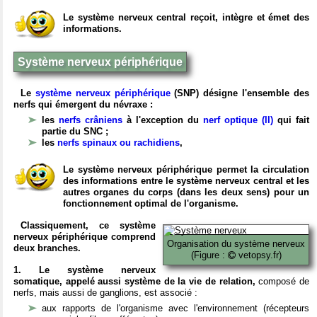
Le système nerveux central reçoit, intègre et émet des
informations.
Système nerveux périphérique
Le
système nerveux périphérique
(SNP) désigne l'ensemble des
nerfs qui émergent du névraxe :
les
nerfs crâniens
à l'exception du
nerf optique (II)
qui fait
partie du SNC ;
les
nerfs spinaux ou rachidiens
,
Le système nerveux périphérique permet la circulation
des informations entre le système nerveux central et les
autres organes du corps (dans les deux sens) pour un
fonctionnement optimal de l'organisme.
Classiquement, ce système
nerveux périphérique comprend
Organisation du système nerveux
deux branches.
(Figure :
vetopsy.fr)
1. Le système nerveux
somatique, appelé aussi système de la vie de relation,
composé de
nerfs, mais aussi de ganglions, est associé :
aux rapports de l'organisme avec l'environnement (récepteurs