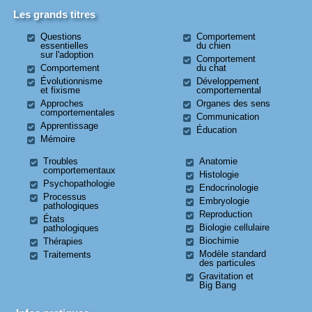
Les grands titres
Questions
Comportement
essentielles
du chien
sur l'adoption
Comportement
Comportement
du chat
Évolutionnisme
Développement
et fixisme
comportemental
Approches
Organes des sens
comportementales
Communication
Apprentissage
Éducation
Mémoire
Troubles
Anatomie
comportementaux
Histologie
Psychopathologie
Endocrinologie
Processus
Embryologie
pathologiques
Reproduction
États
Biologie cellulaire
pathologiques
Biochimie
Thérapies
Modèle standard
Traitements
des particules
Gravitation et
Big Bang