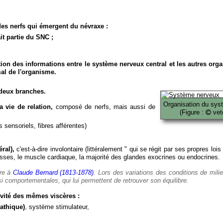
es nerfs qui émergent du névraxe :
it partie du SNC ;
ion des informations entre le système nerveux central et les autres org
al de l'organisme.
deux branches.
Organisation du sys
 vie de relation,
composé de nerfs, mais aussi de
(Figure :
veto
 sensoriels, fibres afférentes)
ral),
c'est-à-dire involontaire (littéralement " qui se régit par ses propres lois
es, le muscle cardiaque, la majorité des glandes exocrines ou endocrines.
ère à
Claude Bernard (1813-1878)
. Lors des variations des conditions de mili
i comportementales, qui lui permettent de retrouver son équilibre.
vité des mêmes viscères :
athique)
, système stimulateur,