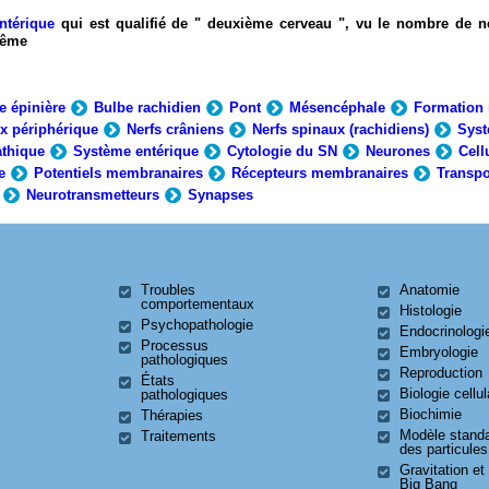
ntérique
qui est qualifié de " deuxième cerveau ", vu le nombre de n
-même
e épinière
Bulbe rachidien
Pont
Mésencéphale
Formation 
x périphérique
Nerfs crâniens
Nerfs spinaux (rachidiens)
Syst
thique
Système entérique
Cytologie du SN
Neurones
Cell
e
Potentiels membranaires
Récepteurs membranaires
Transpo
Neurotransmetteurs
Synapses
Troubles
Anatomie
comportementaux
Histologie
Psychopathologie
Endocrinologi
Processus
Embryologie
pathologiques
Reproduction
États
Biologie cellul
pathologiques
Biochimie
Thérapies
Modèle stand
Traitements
des particules
Gravitation et
Big Bang