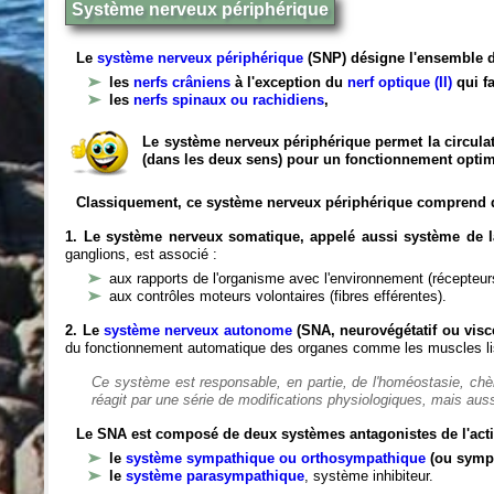
Système nerveux périphérique
Le
système nerveux périphérique
(SNP) désigne l'ensemble d
les
nerfs crâniens
à l'exception du
nerf optique (II)
qui fa
les
nerfs spinaux ou rachidiens
,
Le système nerveux périphérique permet la circulat
(dans les deux sens) pour un fonctionnement optim
Classiquement, ce système nerveux périphérique comprend 
1. Le système nerveux somatique, appelé aussi système de la
ganglions, est associé :
aux rapports de l'organisme avec l'environnement (récepteurs
aux contrôles moteurs volontaires (fibres efférentes).
2. Le
système nerveux autonome
(SNA, neurovégétatif ou viscé
du fonctionnement automatique des organes comme les muscles liss
Ce système est responsable, en partie, de l'homéostasie, ch
réagit par une série de modifications physiologiques, mais auss
Le SNA est composé de deux systèmes antagonistes de l'acti
le
système sympathique ou orthosympathique
(ou symp
le
système parasympathique
, système inhibiteur.