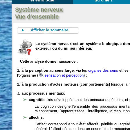
et éthologie
du chien
Système nerveux
Vue d'ensemble
► Afficher le sommaire
Le système nerveux est un système biologique dont 
extérieur ou du milieu intérieur.
Cette analyse donne naissance :
1. à la perception au sens large
, via les
organes des sens
et les
l'organisme (
sensation et perception
) ;
2. à la production d'actes moteurs (comportements)
lorsque la n
3. aux processus mentaux,
cognitifs,
très développés chez les animaux supérieurs, et 
La cognition désigne l'ensemble des processus mentau
raisonnement, l'apprentissage, l'intelligence, la résoluti
affectifs.
L'affect correspond à tout état affectif, pénible ou agré
général. L'affect désigne donc un ensemble de mécanis