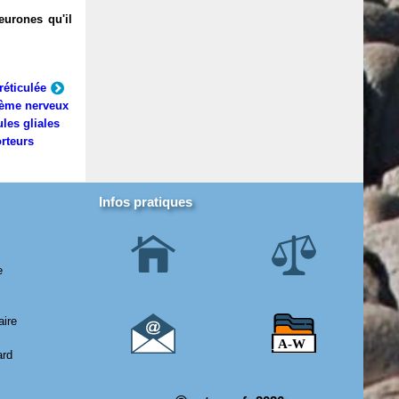
eurones qu'il
réticulée
ème nerveux
ules gliales
rteurs
Infos pratiques
e
aire
ard