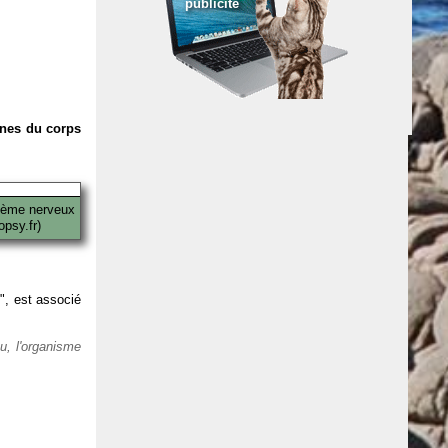
publicité
anes du corps
tème nerveux
psy.fr)
 ", est associé
eu, l'organisme