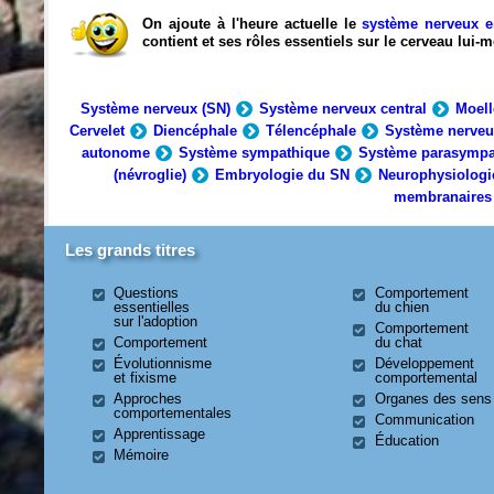
On ajoute à l'heure actuelle le
système nerveux e
contient et ses rôles essentiels sur le cerveau lui
Système nerveux (SN)
Système nerveux central
Moell
Cervelet
Diencéphale
Télencéphale
Système nerveu
autonome
Système sympathique
Système parasympa
(névroglie)
Embryologie du SN
Neurophysiologi
membranaires
Les grands titres
Questions
Comportement
essentielles
du chien
sur l'adoption
Comportement
Comportement
du chat
Évolutionnisme
Développement
et fixisme
comportemental
Approches
Organes des sens
comportementales
Communication
Apprentissage
Éducation
Mémoire