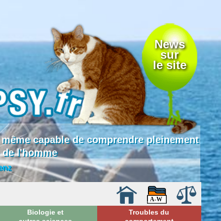
News
sur
le site
 là même capable de comprendre pleinement
e de l'homme
enz
Biologie et
Troubles du