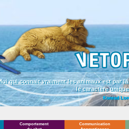
lui qui connait vraiment les animaux est par
le caractère uniqu
Konrad Lor
Comportement
Communication