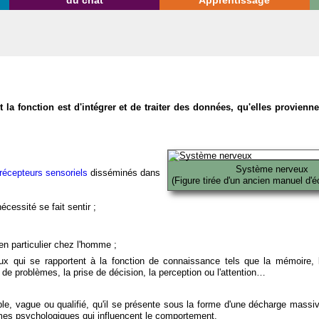
du chat
Apprentissage
la fonction est d'intégrer et de traiter des données, qu'elles provien
Système nerveux
récepteurs sensoriels
disséminés dans
(Figure tirée d'un ancien manuel d'é
écessité se fait sentir ;
en particulier chez l'homme ;
x qui se rapportent à la fonction de connaissance tels que la mémoire, l
on de problèmes, la prise de décision, la perception ou l'attention…
able, vague ou qualifié, qu'il se présente sous la forme d'une décharge massi
mes psychologiques qui influencent le comportement.