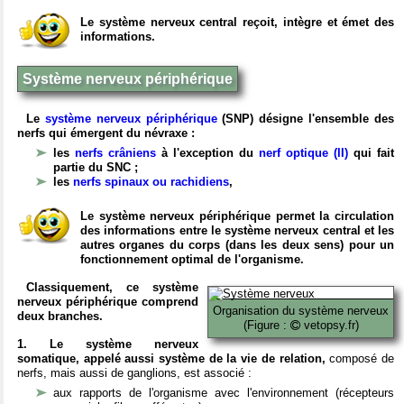
Le système nerveux central reçoit, intègre et émet des
informations.
Système nerveux périphérique
Le
système nerveux périphérique
(SNP) désigne l'ensemble des
nerfs qui émergent du névraxe :
les
nerfs crâniens
à l'exception du
nerf optique (II)
qui fait
partie du SNC ;
les
nerfs spinaux ou rachidiens
,
Le système nerveux périphérique permet la circulation
des informations entre le système nerveux central et les
autres organes du corps (dans les deux sens) pour un
fonctionnement optimal de l'organisme.
Classiquement, ce système
nerveux périphérique comprend
Organisation du système nerveux
deux branches.
(Figure :
vetopsy.fr)
1. Le système nerveux
somatique, appelé aussi système de la vie de relation,
composé de
nerfs, mais aussi de ganglions, est associé :
aux rapports de l'organisme avec l'environnement (récepteurs