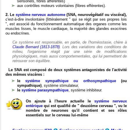
sensoriels, fibres afférentes)
aux contrôles moteurs volontaires (fibres efférentes).
2. Le
système nerveux autonome
(SNA, neurovégétatif ou viscéral),
c'est-à-dire involontaire (littéralement " qui se régit par ses propres lois
", est associé du fonctionnement automatique des organes comme les
muscles lisses, le muscle cardiaque, la majorité des glandes exocrines
ou endocrines.
Ce système est responsable, en partie, de l'homéostasie, chère à
Claude Bernard (1813-1878)
. Lors des variations des conditions de
milieu, l'organisme réagit par une série de modifications
physiologiques, mais aussi comportementales, qui lui permettent de
retrouver son équilibre.
Le SNA est composé de deux systèmes antagonistes de l'activité
des mêmes viscères :
le
système sympathique ou orthosympathique
(ou
sympathique)
, système stimulateur,
le
système parasympathique
, système inhibiteur.
On ajoute à l'heure actuelle le
système nerveux
entérique
qui est qualifié de " deuxième cerveau ", vu le
nombre de neurones qu'il contient et ses rôles
essentiels sur le cerveau lui-même