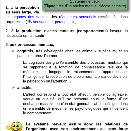
Système nerveux
(Figure tirée d'un ancien manuel d'école primaire)
1. à la perception
au sens large
, via
les
organes des sens
et les
récepteurs sensoriels
disséminés dans
l'organisme (
sensation et perception
) ;
2. à la production d'actes moteurs (comportements)
lorsque la
nécessité se fait sentir ;
3. aux processus mentaux,
cognitifs,
très développés chez les animaux supérieurs, et en
particulier chez l'homme ;
La cognition désigne l'ensemble des processus mentaux qui
se rapportent à la fonction de connaissance tels que la
mémoire, le langage, le raisonnement, l'apprentissage,
l'intelligence, la résolution de problèmes, la prise de décision,
la perception ou l'attention…
affectifs.
L'affect correspond à tout état affectif, pénible ou agréable,
vague ou qualifié, qu'il se présente sous la forme d'une
décharge massive ou d'un état général. L'affect désigne donc
un ensemble de mécanismes psychologiques qui influencent
le comportement.
Le système nerveux assure donc les relations de
l'organisme avec son environnement au sens large