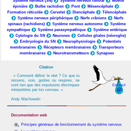
Système nerveux (SN)
Système nerveux central
Moelle
épinière
Bulbe rachidien
Pont
Mésencéphale
Formation réticulée
Cervelet
Diencéphale
Télencéphale
Système nerveux périphérique
Nerfs crâniens
Nerfs
spinaux (rachidiens)
Système nerveux autonome
Système
sympathique
Système parasympathique
Système entérique
Cytologie du SN
Neurones
Cellules gliales (névroglie)
Embryologie du SN
Neurophysiologie
Potentiels
membranaires
Récepteurs membranaires
Transporteurs
membranaires
Neurotransmetteurs
Synapses
Citation
« Comment définir le réel ? Ce que tu
ressens, vois, goûtes ou respires, ne
sont rien que des impulsions électriques
Contact
interprétées par ton cerveau. »
Andy Wachowski
Documentation web
Principes généraux de fonctionnement du système nerveux