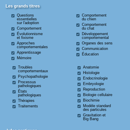
Les grands titres
Questions
Comportement
essentielles
du chien
sur l'adoption
Comportement
Comportement
du chat
Évolutionnisme
Développement
et fixisme
comportemental
Approches
Organes des sens
comportementales
Communication
Apprentissage
Éducation
Mémoire
Troubles
Anatomie
comportementaux
Histologie
Psychopathologie
Endocrinologie
Processus
Embryologie
pathologiques
Reproduction
États
Biologie cellulaire
pathologiques
Biochimie
Thérapies
Modèle standard
Traitements
des particules
Gravitation et
Big Bang