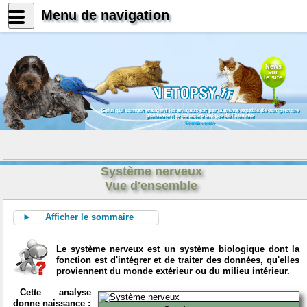
Menu de navigation
News
sur
le site
Celui qui connait vraiment les animaux est par là même capable de comprendre
pleinement le caractère unique de l'homme
Konrad Lorenz
Système nerveux
Vue d'ensemble
► Afficher le sommaire
Le système nerveux est un système biologique dont la
fonction est d'intégrer et de traiter des données, qu'elles
proviennent du monde extérieur ou du milieu intérieur.
Cette analyse
donne naissance :