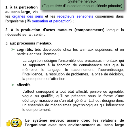
Système nerveux
(Figure tirée d'un ancien manuel d'école primaire)
1. à la perception
au sens large
, via
les
organes des sens
et les
récepteurs sensoriels
disséminés dans
l'organisme (
sensation et perception
) ;
2. à la production d'actes moteurs (comportements)
lorsque la
nécessité se fait sentir ;
3. aux processus mentaux,
cognitifs,
très développés chez les animaux supérieurs, et en
particulier chez l'homme ;
La cognition désigne l'ensemble des processus mentaux qui
se rapportent à la fonction de connaissance tels que la
mémoire, le langage, le raisonnement, l'apprentissage,
l'intelligence, la résolution de problèmes, la prise de décision,
la perception ou l'attention…
affectifs.
L'affect correspond à tout état affectif, pénible ou agréable,
vague ou qualifié, qu'il se présente sous la forme d'une
décharge massive ou d'un état général. L'affect désigne donc
un ensemble de mécanismes psychologiques qui influencent
le comportement.
Le système nerveux assure donc les relations de
l'organisme avec son environnement au sens large