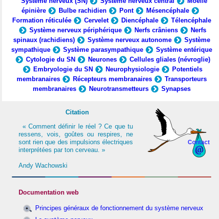
Système nerveux (SN)
Système nerveux central
Moelle
épinière
Bulbe rachidien
Pont
Mésencéphale
Formation réticulée
Cervelet
Diencéphale
Télencéphale
Système nerveux périphérique
Nerfs crâniens
Nerfs
spinaux (rachidiens)
Système nerveux autonome
Système
sympathique
Système parasympathique
Système entérique
Cytologie du SN
Neurones
Cellules gliales (névroglie)
Embryologie du SN
Neurophysiologie
Potentiels
membranaires
Récepteurs membranaires
Transporteurs
membranaires
Neurotransmetteurs
Synapses
Citation
« Comment définir le réel ? Ce que tu
ressens, vois, goûtes ou respires, ne
sont rien que des impulsions électriques
Contact
interprétées par ton cerveau. »
Andy Wachowski
Documentation web
Principes généraux de fonctionnement du système nerveux