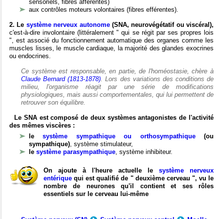
sensoriels, fibres afférentes)
aux contrôles moteurs volontaires (fibres efférentes).
2. Le
système nerveux autonome
(SNA, neurovégétatif ou viscéral),
c'est-à-dire involontaire (littéralement " qui se régit par ses propres lois
", est associé du fonctionnement automatique des organes comme les
muscles lisses, le muscle cardiaque, la majorité des glandes exocrines
ou endocrines.
Ce système est responsable, en partie, de l'homéostasie, chère à
Claude Bernard (1813-1878)
. Lors des variations des conditions de
milieu, l'organisme réagit par une série de modifications
physiologiques, mais aussi comportementales, qui lui permettent de
retrouver son équilibre.
Le SNA est composé de deux systèmes antagonistes de l'activité
des mêmes viscères :
le
système sympathique ou orthosympathique
(ou
sympathique)
, système stimulateur,
le
système parasympathique
, système inhibiteur.
On ajoute à l'heure actuelle le
système nerveux
entérique
qui est qualifié de " deuxième cerveau ", vu le
nombre de neurones qu'il contient et ses rôles
essentiels sur le cerveau lui-même