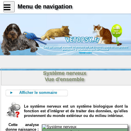
Menu de navigation
News
sur
le site
Celui qui connait vraiment les animaux est par là même capable de comprendre
pleinement le caractère unique de l'homme
Konrad Lorenz
Système nerveux
Vue d'ensemble
► Afficher le sommaire
Le système nerveux est un système biologique dont la
fonction est d'intégrer et de traiter des données, qu'elles
proviennent du monde extérieur ou du milieu intérieur.
Cette analyse
donne naissance :