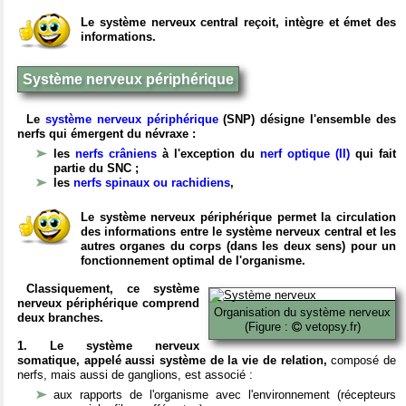
Le système nerveux central reçoit, intègre et émet des
informations.
Système nerveux périphérique
Le
système nerveux périphérique
(SNP) désigne l'ensemble des
nerfs qui émergent du névraxe :
les
nerfs crâniens
à l'exception du
nerf optique (II)
qui fait
partie du SNC ;
les
nerfs spinaux ou rachidiens
,
Le système nerveux périphérique permet la circulation
des informations entre le système nerveux central et les
autres organes du corps (dans les deux sens) pour un
fonctionnement optimal de l'organisme.
Classiquement, ce système
nerveux périphérique comprend
Organisation du système nerveux
deux branches.
(Figure :
vetopsy.fr)
1. Le système nerveux
somatique, appelé aussi système de la vie de relation,
composé de
nerfs, mais aussi de ganglions, est associé :
aux rapports de l'organisme avec l'environnement (récepteurs