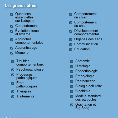
Les grands titres
Questions
Comportement
essentielles
du chien
sur l'adoption
Comportement
Comportement
du chat
Évolutionnisme
Développement
et fixisme
comportemental
Approches
Organes des sens
comportementales
Communication
Apprentissage
Éducation
Mémoire
Troubles
Anatomie
comportementaux
Histologie
Psychopathologie
Endocrinologie
Processus
Embryologie
pathologiques
Reproduction
États
Biologie cellulaire
pathologiques
Biochimie
Thérapies
Modèle standard
Traitements
des particules
Gravitation et
Big Bang