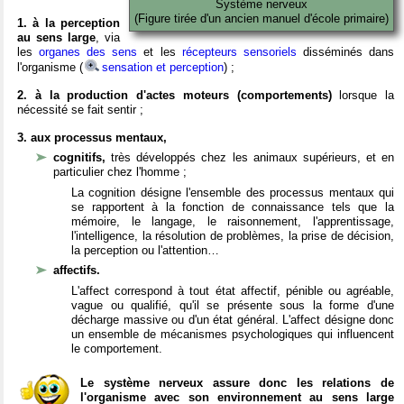
Système nerveux
(Figure tirée d'un ancien manuel d'école primaire)
1. à la perception
au sens large
, via
les
organes des sens
et les
récepteurs sensoriels
disséminés dans
l'organisme (
sensation et perception
) ;
2. à la production d'actes moteurs (comportements)
lorsque la
nécessité se fait sentir ;
3. aux processus mentaux,
cognitifs,
très développés chez les animaux supérieurs, et en
particulier chez l'homme ;
La cognition désigne l'ensemble des processus mentaux qui
se rapportent à la fonction de connaissance tels que la
mémoire, le langage, le raisonnement, l'apprentissage,
l'intelligence, la résolution de problèmes, la prise de décision,
la perception ou l'attention…
affectifs.
L'affect correspond à tout état affectif, pénible ou agréable,
vague ou qualifié, qu'il se présente sous la forme d'une
décharge massive ou d'un état général. L'affect désigne donc
un ensemble de mécanismes psychologiques qui influencent
le comportement.
Le système nerveux assure donc les relations de
l'organisme avec son environnement au sens large