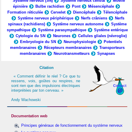
Système nerveux (SN)
Système nerveux central
Moelle
épinière
Bulbe rachidien
Pont
Mésencéphale
Formation réticulée
Cervelet
Diencéphale
Télencéphale
Système nerveux périphérique
Nerfs crâniens
Nerfs
spinaux (rachidiens)
Système nerveux autonome
Système
sympathique
Système parasympathique
Système entérique
Cytologie du SN
Neurones
Cellules gliales (névroglie)
Embryologie du SN
Neurophysiologie
Potentiels
membranaires
Récepteurs membranaires
Transporteurs
membranaires
Neurotransmetteurs
Synapses
Citation
« Comment définir le réel ? Ce que tu
ressens, vois, goûtes ou respires, ne
sont rien que des impulsions électriques
Contact
interprétées par ton cerveau. »
Andy Wachowski
Documentation web
Principes généraux de fonctionnement du système nerveux