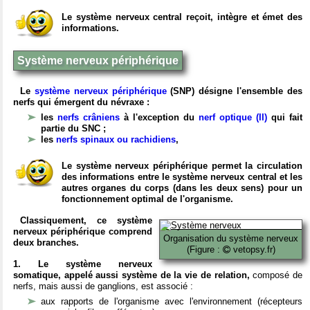
Le système nerveux central reçoit, intègre et émet des
informations.
Système nerveux périphérique
Le
système nerveux périphérique
(SNP) désigne l'ensemble des
nerfs qui émergent du névraxe :
les
nerfs crâniens
à l'exception du
nerf optique (II)
qui fait
partie du SNC ;
les
nerfs spinaux ou rachidiens
,
Le système nerveux périphérique permet la circulation
des informations entre le système nerveux central et les
autres organes du corps (dans les deux sens) pour un
fonctionnement optimal de l'organisme.
Classiquement, ce système
nerveux périphérique comprend
Organisation du système nerveux
deux branches.
(Figure :
vetopsy.fr)
1. Le système nerveux
somatique, appelé aussi système de la vie de relation,
composé de
nerfs, mais aussi de ganglions, est associé :
aux rapports de l'organisme avec l'environnement (récepteurs