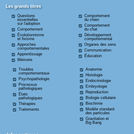
Les grands titres
Questions
Comportement
essentielles
du chien
sur l'adoption
Comportement
Comportement
du chat
Évolutionnisme
Développement
et fixisme
comportemental
Approches
Organes des sens
comportementales
Communication
Apprentissage
Éducation
Mémoire
Troubles
Anatomie
comportementaux
Histologie
Psychopathologie
Endocrinologie
Processus
Embryologie
pathologiques
Reproduction
États
Biologie cellulaire
pathologiques
Biochimie
Thérapies
Modèle standard
Traitements
des particules
Gravitation et
Big Bang