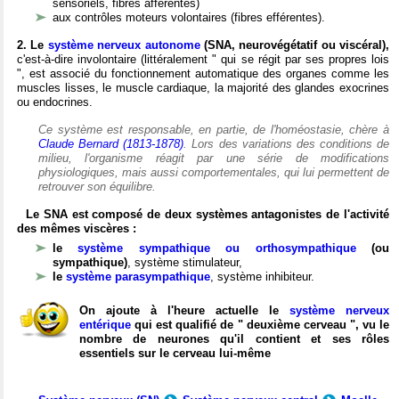
sensoriels, fibres afférentes)
aux contrôles moteurs volontaires (fibres efférentes).
2. Le
système nerveux autonome
(SNA, neurovégétatif ou viscéral),
c'est-à-dire involontaire (littéralement " qui se régit par ses propres lois
", est associé du fonctionnement automatique des organes comme les
muscles lisses, le muscle cardiaque, la majorité des glandes exocrines
ou endocrines.
Ce système est responsable, en partie, de l'homéostasie, chère à
Claude Bernard (1813-1878)
. Lors des variations des conditions de
milieu, l'organisme réagit par une série de modifications
physiologiques, mais aussi comportementales, qui lui permettent de
retrouver son équilibre.
Le SNA est composé de deux systèmes antagonistes de l'activité
des mêmes viscères :
le
système sympathique ou orthosympathique
(ou
sympathique)
, système stimulateur,
le
système parasympathique
, système inhibiteur.
On ajoute à l'heure actuelle le
système nerveux
entérique
qui est qualifié de " deuxième cerveau ", vu le
nombre de neurones qu'il contient et ses rôles
essentiels sur le cerveau lui-même