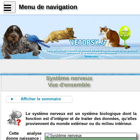
Menu de navigation
News
sur
le site
Celui qui connait vraiment les animaux est par là même capable de comprendre
pleinement le caractère unique de l'homme
Konrad Lorenz
Système nerveux
Vue d'ensemble
► Afficher le sommaire
Le système nerveux est un système biologique dont la
fonction est d'intégrer et de traiter des données, qu'elles
proviennent du monde extérieur ou du milieu intérieur.
Cette analyse
donne naissance :