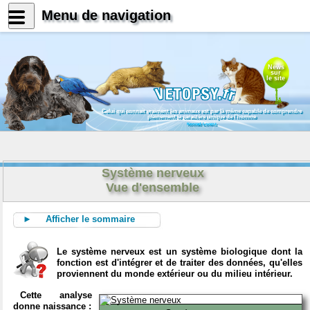
Menu de navigation
News
sur
le site
Celui qui connait vraiment les animaux est par là même capable de comprendre
pleinement le caractère unique de l'homme
Konrad Lorenz
Système nerveux
Vue d'ensemble
► Afficher le sommaire
Le système nerveux est un système biologique dont la
fonction est d'intégrer et de traiter des données, qu'elles
proviennent du monde extérieur ou du milieu intérieur.
Cette analyse
donne naissance :