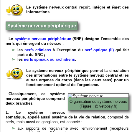
Le système nerveux central reçoit, intègre et émet des
informations.
Système nerveux périphérique
Le
système nerveux périphérique
(SNP) désigne l'ensemble des
nerfs qui émergent du névraxe :
les
nerfs crâniens
à l'exception du
nerf optique (II)
qui fait
partie du SNC ;
les
nerfs spinaux ou rachidiens
,
Le système nerveux périphérique permet la circulation
des informations entre le système nerveux central et les
autres organes du corps (dans les deux sens) pour un
fonctionnement optimal de l'organisme.
Classiquement, ce système
nerveux périphérique comprend
Organisation du système nerveux
deux branches.
(Figure :
vetopsy.fr)
1. Le système nerveux
somatique, appelé aussi système de la vie de relation,
composé de
nerfs, mais aussi de ganglions, est associé :
aux rapports de l'organisme avec l'environnement (récepteurs