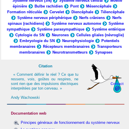
Système nerveux (SN)
Système nerveux central
Moelle
épinière
Bulbe rachidien
Pont
Mésencéphale
Formation réticulée
Cervelet
Diencéphale
Télencéphale
Système nerveux périphérique
Nerfs crâniens
Nerfs
spinaux (rachidiens)
Système nerveux autonome
Système
sympathique
Système parasympathique
Système entérique
Cytologie du SN
Neurones
Cellules gliales (névroglie)
Embryologie du SN
Neurophysiologie
Potentiels
membranaires
Récepteurs membranaires
Transporteurs
membranaires
Neurotransmetteurs
Synapses
Citation
« Comment définir le réel ? Ce que tu
ressens, vois, goûtes ou respires, ne
sont rien que des impulsions électriques
Contact
interprétées par ton cerveau. »
Andy Wachowski
Documentation web
Principes généraux de fonctionnement du système nerveux