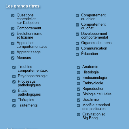
Les grands titres
Questions
Comportement
essentielles
du chien
sur l'adoption
Comportement
Comportement
du chat
Évolutionnisme
Développement
et fixisme
comportemental
Approches
Organes des sens
comportementales
Communication
Apprentissage
Éducation
Mémoire
Troubles
Anatomie
comportementaux
Histologie
Psychopathologie
Endocrinologie
Processus
Embryologie
pathologiques
Reproduction
États
Biologie cellulaire
pathologiques
Biochimie
Thérapies
Modèle standard
Traitements
des particules
Gravitation et
Big Bang