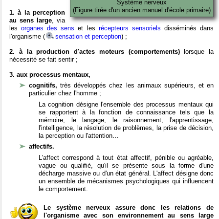
Système nerveux
(Figure tirée d'un ancien manuel d'école primaire)
1. à la perception
au sens large
, via
les
organes des sens
et les
récepteurs sensoriels
disséminés dans
l'organisme (
sensation et perception
) ;
2. à la production d'actes moteurs (comportements)
lorsque la
nécessité se fait sentir ;
3. aux processus mentaux,
cognitifs,
très développés chez les animaux supérieurs, et en
particulier chez l'homme ;
La cognition désigne l'ensemble des processus mentaux qui
se rapportent à la fonction de connaissance tels que la
mémoire, le langage, le raisonnement, l'apprentissage,
l'intelligence, la résolution de problèmes, la prise de décision,
la perception ou l'attention…
affectifs.
L'affect correspond à tout état affectif, pénible ou agréable,
vague ou qualifié, qu'il se présente sous la forme d'une
décharge massive ou d'un état général. L'affect désigne donc
un ensemble de mécanismes psychologiques qui influencent
le comportement.
Le système nerveux assure donc les relations de
l'organisme avec son environnement au sens large