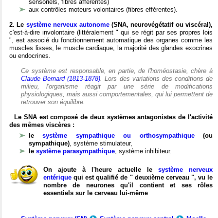
sensoriels, fibres afférentes)
aux contrôles moteurs volontaires (fibres efférentes).
2. Le
système nerveux autonome
(SNA, neurovégétatif ou viscéral),
c'est-à-dire involontaire (littéralement " qui se régit par ses propres lois
", est associé du fonctionnement automatique des organes comme les
muscles lisses, le muscle cardiaque, la majorité des glandes exocrines
ou endocrines.
Ce système est responsable, en partie, de l'homéostasie, chère à
Claude Bernard (1813-1878)
. Lors des variations des conditions de
milieu, l'organisme réagit par une série de modifications
physiologiques, mais aussi comportementales, qui lui permettent de
retrouver son équilibre.
Le SNA est composé de deux systèmes antagonistes de l'activité
des mêmes viscères :
le
système sympathique ou orthosympathique
(ou
sympathique)
, système stimulateur,
le
système parasympathique
, système inhibiteur.
On ajoute à l'heure actuelle le
système nerveux
entérique
qui est qualifié de " deuxième cerveau ", vu le
nombre de neurones qu'il contient et ses rôles
essentiels sur le cerveau lui-même