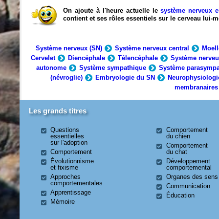
On ajoute à l'heure actuelle le
système nerveux e
contient et ses rôles essentiels sur le cerveau lui
Système nerveux (SN)
Système nerveux central
Moell
Cervelet
Diencéphale
Télencéphale
Système nerveu
autonome
Système sympathique
Système parasympa
(névroglie)
Embryologie du SN
Neurophysiologi
membranaires
Les grands titres
Questions
Comportement
essentielles
du chien
sur l'adoption
Comportement
Comportement
du chat
Évolutionnisme
Développement
et fixisme
comportemental
Approches
Organes des sens
comportementales
Communication
Apprentissage
Éducation
Mémoire