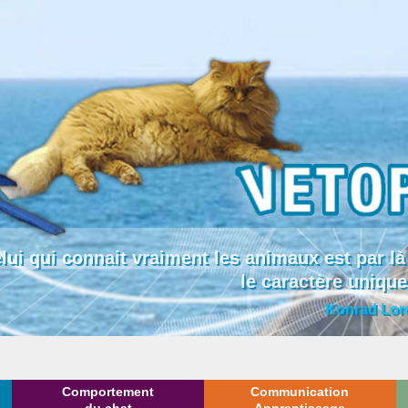
lui qui connait vraiment les animaux est par
le caractère uniqu
Konrad Lor
Comportement
Communication