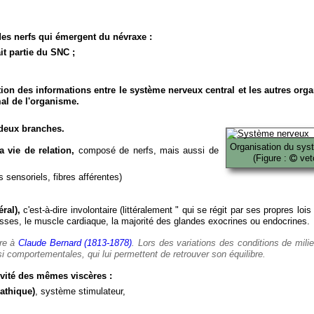
es nerfs qui émergent du névraxe :
it partie du SNC ;
ion des informations entre le système nerveux central et les autres org
al de l'organisme.
deux branches.
Organisation du sys
 vie de relation,
composé de nerfs, mais aussi de
(Figure :
veto
 sensoriels, fibres afférentes)
ral),
c'est-à-dire involontaire (littéralement " qui se régit par ses propres lois
es, le muscle cardiaque, la majorité des glandes exocrines ou endocrines.
ère à
Claude Bernard (1813-1878)
. Lors des variations des conditions de mili
i comportementales, qui lui permettent de retrouver son équilibre.
vité des mêmes viscères :
athique)
, système stimulateur,