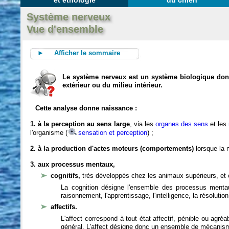
et éthologie
du chien
Système nerveux
Vue d'ensemble
► Afficher le sommaire
Le système nerveux est un système biologique dont 
extérieur ou du milieu intérieur.
Cette analyse donne naissance :
1. à la perception au sens large
, via les
organes des sens
et les
l'organisme (
sensation et perception
) ;
2. à la production d'actes moteurs (comportements)
lorsque la n
3. aux processus mentaux,
cognitifs,
très développés chez les animaux supérieurs, et 
La cognition désigne l'ensemble des processus mentau
raisonnement, l'apprentissage, l'intelligence, la résoluti
affectifs.
L'affect correspond à tout état affectif, pénible ou agré
général. L'affect désigne donc un ensemble de mécanis