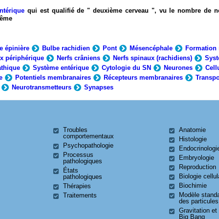
ntérique
qui est qualifié de " deuxième cerveau ", vu le nombre de n
-même
e épinière
Bulbe rachidien
Pont
Mésencéphale
Formation 
x périphérique
Nerfs crâniens
Nerfs spinaux (rachidiens)
Syst
thique
Système entérique
Cytologie du SN
Neurones
Cell
e
Potentiels membranaires
Récepteurs membranaires
Transpo
Neurotransmetteurs
Synapses
Troubles
Anatomie
comportementaux
Histologie
Psychopathologie
Endocrinologi
Processus
Embryologie
pathologiques
Reproduction
États
Biologie cellul
pathologiques
Biochimie
Thérapies
Modèle stand
Traitements
des particules
Gravitation et
Big Bang