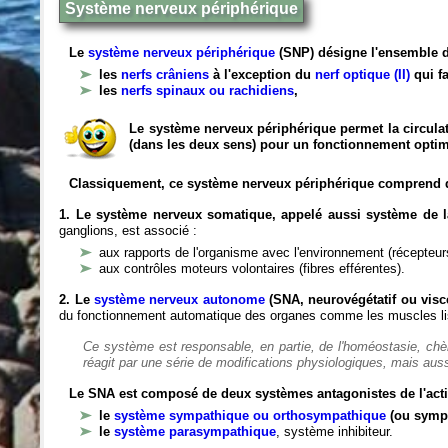
Système nerveux périphérique
Le
système nerveux périphérique
(SNP) désigne l'ensemble d
les
nerfs crâniens
à l'exception du
nerf optique (II)
qui fa
les
nerfs spinaux ou rachidiens
,
Le système nerveux périphérique permet la circulat
(dans les deux sens) pour un fonctionnement optim
Classiquement, ce système nerveux périphérique comprend 
1. Le système nerveux somatique, appelé aussi système de la
ganglions, est associé :
aux rapports de l'organisme avec l'environnement (récepteurs
aux contrôles moteurs volontaires (fibres efférentes).
2. Le
système nerveux autonome
(SNA, neurovégétatif ou viscé
du fonctionnement automatique des organes comme les muscles liss
Ce système est responsable, en partie, de l'homéostasie, ch
réagit par une série de modifications physiologiques, mais auss
Le SNA est composé de deux systèmes antagonistes de l'acti
le
système sympathique ou orthosympathique
(ou symp
le
système parasympathique
, système inhibiteur.