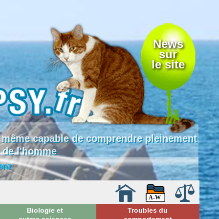
News
sur
le site
 là même capable de comprendre pleinement
e de l'homme
enz
Biologie et
Troubles du