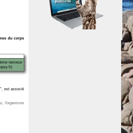
publicité
anes du corps
tème nerveux
psy.fr)
 ", est associé
eu, l'organisme