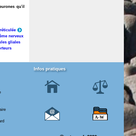
eurones qu'il
réticulée
ème nerveux
ules gliales
rteurs
Infos pratiques
e
aire
ard