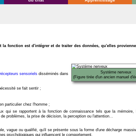
du chat
Apprentissage
la fonction est d'intégrer et de traiter des données, qu'elles provien
Système nerveux
récepteurs sensoriels
disséminés dans
(Figure tirée d'un ancien manuel d'é
écessité se fait sentir ;
en particulier chez l'homme ;
x qui se rapportent à la fonction de connaissance tels que la mémoire, l
on de problèmes, la prise de décision, la perception ou l'attention…
able, vague ou qualifié, qu'il se présente sous la forme d'une décharge massi
mes psychologiques qui influencent le comportement.