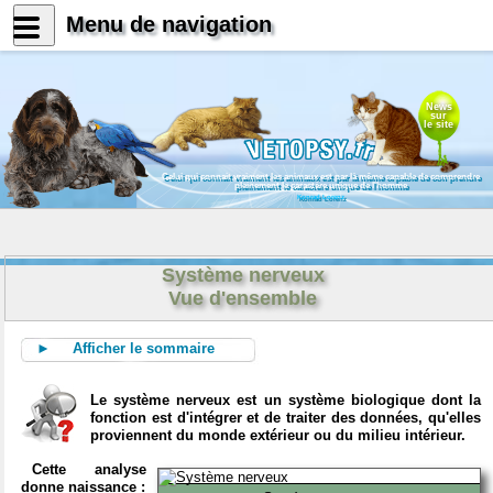
Menu de navigation
News
sur
le site
Celui qui connait vraiment les animaux est par là même capable de comprendre
pleinement le caractère unique de l'homme
Konrad Lorenz
Système nerveux
Vue d'ensemble
► Afficher le sommaire
Le système nerveux est un système biologique dont la
fonction est d'intégrer et de traiter des données, qu'elles
proviennent du monde extérieur ou du milieu intérieur.
Cette analyse
donne naissance :