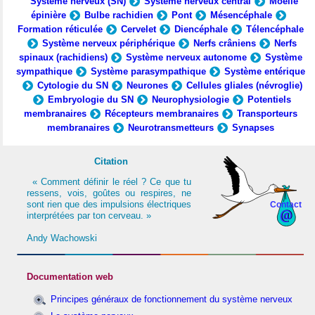
Système nerveux (SN)
Système nerveux central
Moelle
épinière
Bulbe rachidien
Pont
Mésencéphale
Formation réticulée
Cervelet
Diencéphale
Télencéphale
Système nerveux périphérique
Nerfs crâniens
Nerfs
spinaux (rachidiens)
Système nerveux autonome
Système
sympathique
Système parasympathique
Système entérique
Cytologie du SN
Neurones
Cellules gliales (névroglie)
Embryologie du SN
Neurophysiologie
Potentiels
membranaires
Récepteurs membranaires
Transporteurs
membranaires
Neurotransmetteurs
Synapses
Citation
« Comment définir le réel ? Ce que tu
ressens, vois, goûtes ou respires, ne
sont rien que des impulsions électriques
Contact
interprétées par ton cerveau. »
Andy Wachowski
Documentation web
Principes généraux de fonctionnement du système nerveux