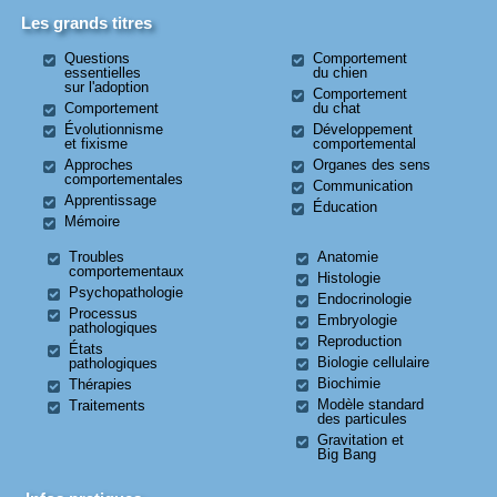
Les grands titres
Questions
Comportement
essentielles
du chien
sur l'adoption
Comportement
Comportement
du chat
Évolutionnisme
Développement
et fixisme
comportemental
Approches
Organes des sens
comportementales
Communication
Apprentissage
Éducation
Mémoire
Troubles
Anatomie
comportementaux
Histologie
Psychopathologie
Endocrinologie
Processus
Embryologie
pathologiques
Reproduction
États
Biologie cellulaire
pathologiques
Biochimie
Thérapies
Modèle standard
Traitements
des particules
Gravitation et
Big Bang