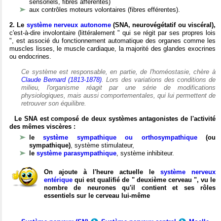
sensoriels, fibres afférentes)
aux contrôles moteurs volontaires (fibres efférentes).
2. Le
système nerveux autonome
(SNA, neurovégétatif ou viscéral),
c'est-à-dire involontaire (littéralement " qui se régit par ses propres lois
", est associé du fonctionnement automatique des organes comme les
muscles lisses, le muscle cardiaque, la majorité des glandes exocrines
ou endocrines.
Ce système est responsable, en partie, de l'homéostasie, chère à
Claude Bernard (1813-1878)
. Lors des variations des conditions de
milieu, l'organisme réagit par une série de modifications
physiologiques, mais aussi comportementales, qui lui permettent de
retrouver son équilibre.
Le SNA est composé de deux systèmes antagonistes de l'activité
des mêmes viscères :
le
système sympathique ou orthosympathique
(ou
sympathique)
, système stimulateur,
le
système parasympathique
, système inhibiteur.
On ajoute à l'heure actuelle le
système nerveux
entérique
qui est qualifié de " deuxième cerveau ", vu le
nombre de neurones qu'il contient et ses rôles
essentiels sur le cerveau lui-même