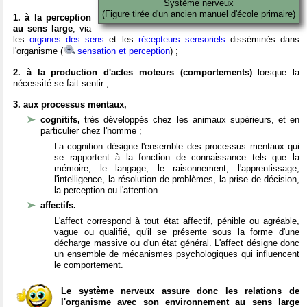
Système nerveux
(Figure tirée d'un ancien manuel d'école primaire)
1. à la perception
au sens large
, via
les
organes des sens
et les
récepteurs sensoriels
disséminés dans
l'organisme (
sensation et perception
) ;
2. à la production d'actes moteurs (comportements)
lorsque la
nécessité se fait sentir ;
3. aux processus mentaux,
cognitifs,
très développés chez les animaux supérieurs, et en
particulier chez l'homme ;
La cognition désigne l'ensemble des processus mentaux qui
se rapportent à la fonction de connaissance tels que la
mémoire, le langage, le raisonnement, l'apprentissage,
l'intelligence, la résolution de problèmes, la prise de décision,
la perception ou l'attention…
affectifs.
L'affect correspond à tout état affectif, pénible ou agréable,
vague ou qualifié, qu'il se présente sous la forme d'une
décharge massive ou d'un état général. L'affect désigne donc
un ensemble de mécanismes psychologiques qui influencent
le comportement.
Le système nerveux assure donc les relations de
l'organisme avec son environnement au sens large