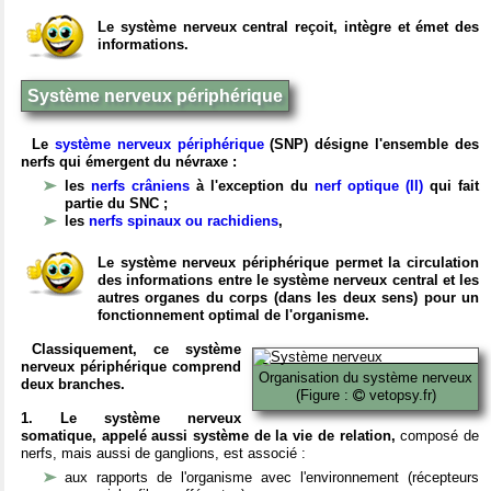
Le système nerveux central reçoit, intègre et émet des
informations.
Système nerveux périphérique
Le
système nerveux périphérique
(SNP) désigne l'ensemble des
nerfs qui émergent du névraxe :
les
nerfs crâniens
à l'exception du
nerf optique (II)
qui fait
partie du SNC ;
les
nerfs spinaux ou rachidiens
,
Le système nerveux périphérique permet la circulation
des informations entre le système nerveux central et les
autres organes du corps (dans les deux sens) pour un
fonctionnement optimal de l'organisme.
Classiquement, ce système
nerveux périphérique comprend
Organisation du système nerveux
deux branches.
(Figure :
vetopsy.fr)
1. Le système nerveux
somatique, appelé aussi système de la vie de relation,
composé de
nerfs, mais aussi de ganglions, est associé :
aux rapports de l'organisme avec l'environnement (récepteurs