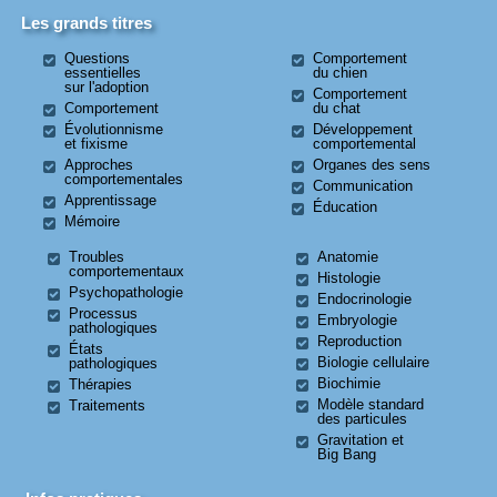
Les grands titres
Questions
Comportement
essentielles
du chien
sur l'adoption
Comportement
Comportement
du chat
Évolutionnisme
Développement
et fixisme
comportemental
Approches
Organes des sens
comportementales
Communication
Apprentissage
Éducation
Mémoire
Troubles
Anatomie
comportementaux
Histologie
Psychopathologie
Endocrinologie
Processus
Embryologie
pathologiques
Reproduction
États
Biologie cellulaire
pathologiques
Biochimie
Thérapies
Modèle standard
Traitements
des particules
Gravitation et
Big Bang