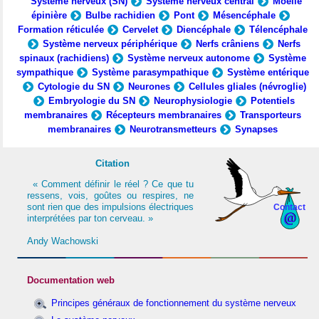
Système nerveux (SN)
Système nerveux central
Moelle
épinière
Bulbe rachidien
Pont
Mésencéphale
Formation réticulée
Cervelet
Diencéphale
Télencéphale
Système nerveux périphérique
Nerfs crâniens
Nerfs
spinaux (rachidiens)
Système nerveux autonome
Système
sympathique
Système parasympathique
Système entérique
Cytologie du SN
Neurones
Cellules gliales (névroglie)
Embryologie du SN
Neurophysiologie
Potentiels
membranaires
Récepteurs membranaires
Transporteurs
membranaires
Neurotransmetteurs
Synapses
Citation
« Comment définir le réel ? Ce que tu
ressens, vois, goûtes ou respires, ne
sont rien que des impulsions électriques
Contact
interprétées par ton cerveau. »
Andy Wachowski
Documentation web
Principes généraux de fonctionnement du système nerveux