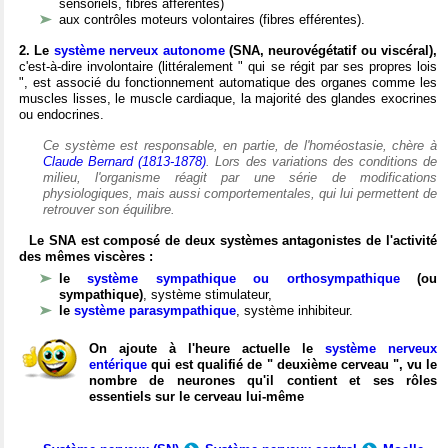
sensoriels, fibres afférentes)
aux contrôles moteurs volontaires (fibres efférentes).
2. Le
système nerveux autonome
(SNA, neurovégétatif ou viscéral),
c'est-à-dire involontaire (littéralement " qui se régit par ses propres lois
", est associé du fonctionnement automatique des organes comme les
muscles lisses, le muscle cardiaque, la majorité des glandes exocrines
ou endocrines.
Ce système est responsable, en partie, de l'homéostasie, chère à
Claude Bernard (1813-1878)
. Lors des variations des conditions de
milieu, l'organisme réagit par une série de modifications
physiologiques, mais aussi comportementales, qui lui permettent de
retrouver son équilibre.
Le SNA est composé de deux systèmes antagonistes de l'activité
des mêmes viscères :
le
système sympathique ou orthosympathique
(ou
sympathique)
, système stimulateur,
le
système parasympathique
, système inhibiteur.
On ajoute à l'heure actuelle le
système nerveux
entérique
qui est qualifié de " deuxième cerveau ", vu le
nombre de neurones qu'il contient et ses rôles
essentiels sur le cerveau lui-même