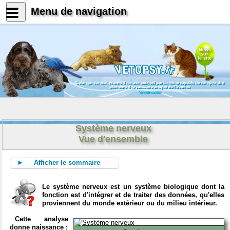
Menu de navigation
News
sur
le site
Celui qui connait vraiment les animaux est par là même capable de comprendre
pleinement le caractère unique de l'homme
Konrad Lorenz
Système nerveux
Vue d'ensemble
► Afficher le sommaire
Le système nerveux est un système biologique dont la
fonction est d'intégrer et de traiter des données, qu'elles
proviennent du monde extérieur ou du milieu intérieur.
Cette analyse
donne naissance :