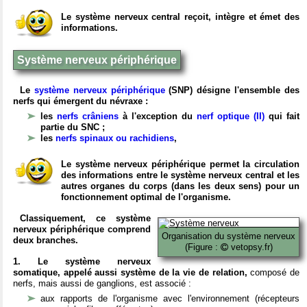
Le système nerveux central reçoit, intègre et émet des
informations.
Système nerveux périphérique
Le
système nerveux périphérique
(SNP) désigne l'ensemble des
nerfs qui émergent du névraxe :
les
nerfs crâniens
à l'exception du
nerf optique (II)
qui fait
partie du SNC ;
les
nerfs spinaux ou rachidiens
,
Le système nerveux périphérique permet la circulation
des informations entre le système nerveux central et les
autres organes du corps (dans les deux sens) pour un
fonctionnement optimal de l'organisme.
Classiquement, ce système
nerveux périphérique comprend
Organisation du système nerveux
deux branches.
(Figure :
vetopsy.fr)
1. Le système nerveux
somatique, appelé aussi système de la vie de relation,
composé de
nerfs, mais aussi de ganglions, est associé :
aux rapports de l'organisme avec l'environnement (récepteurs