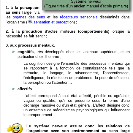
Système nerveux
(Figure tirée d'un ancien manuel d'école primaire)
1. à la perception
au sens large
, via
les
organes des sens
et les
récepteurs sensoriels
disséminés dans
l'organisme (
sensation et perception
) ;
2. à la production d'actes moteurs (comportements)
lorsque la
nécessité se fait sentir ;
3. aux processus mentaux,
cognitifs,
très développés chez les animaux supérieurs, et en
particulier chez l'homme ;
La cognition désigne l'ensemble des processus mentaux qui
se rapportent à la fonction de connaissance tels que la
mémoire, le langage, le raisonnement, l'apprentissage,
l'intelligence, la résolution de problèmes, la prise de décision,
la perception ou l'attention…
affectifs.
L'affect correspond à tout état affectif, pénible ou agréable,
vague ou qualifié, qu'il se présente sous la forme d'une
décharge massive ou d'un état général. L'affect désigne donc
un ensemble de mécanismes psychologiques qui influencent
le comportement.
Le système nerveux assure donc les relations de
l'organisme avec son environnement au sens large