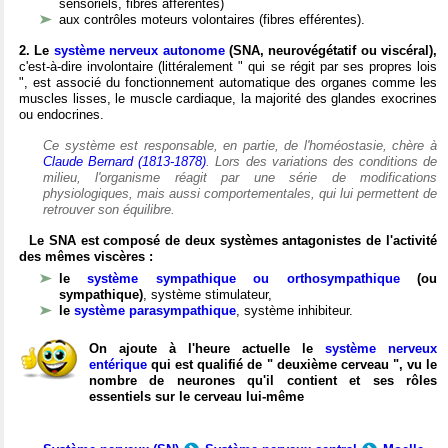
sensoriels, fibres afférentes)
aux contrôles moteurs volontaires (fibres efférentes).
2. Le
système nerveux autonome
(SNA, neurovégétatif ou viscéral),
c'est-à-dire involontaire (littéralement " qui se régit par ses propres lois
", est associé du fonctionnement automatique des organes comme les
muscles lisses, le muscle cardiaque, la majorité des glandes exocrines
ou endocrines.
Ce système est responsable, en partie, de l'homéostasie, chère à
Claude Bernard (1813-1878)
. Lors des variations des conditions de
milieu, l'organisme réagit par une série de modifications
physiologiques, mais aussi comportementales, qui lui permettent de
retrouver son équilibre.
Le SNA est composé de deux systèmes antagonistes de l'activité
des mêmes viscères :
le
système sympathique ou orthosympathique
(ou
sympathique)
, système stimulateur,
le
système parasympathique
, système inhibiteur.
On ajoute à l'heure actuelle le
système nerveux
entérique
qui est qualifié de " deuxième cerveau ", vu le
nombre de neurones qu'il contient et ses rôles
essentiels sur le cerveau lui-même