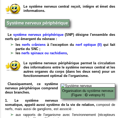
Le système nerveux central reçoit, intègre et émet des
informations.
Système nerveux périphérique
Le
système nerveux périphérique
(SNP) désigne l'ensemble des
nerfs qui émergent du névraxe :
les
nerfs crâniens
à l'exception du
nerf optique (II)
qui fait
partie du SNC ;
les
nerfs spinaux ou rachidiens
,
Le système nerveux périphérique permet la circulation
des informations entre le système nerveux central et les
autres organes du corps (dans les deux sens) pour un
fonctionnement optimal de l'organisme.
Classiquement, ce système
nerveux périphérique comprend
Organisation du système nerveux
deux branches.
(Figure :
vetopsy.fr)
1. Le système nerveux
somatique, appelé aussi système de la vie de relation,
composé de
nerfs, mais aussi de ganglions, est associé :
aux rapports de l'organisme avec l'environnement (récepteurs