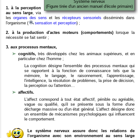
Système nerveux
(Figure tirée d'un ancien manuel d'école primaire)
1. à la perception
au sens large
, via
les
organes des sens
et les
récepteurs sensoriels
disséminés dans
l'organisme (
sensation et perception
) ;
2. à la production d'actes moteurs (comportements)
lorsque la
nécessité se fait sentir ;
3. aux processus mentaux,
cognitifs,
très développés chez les animaux supérieurs, et en
particulier chez l'homme ;
La cognition désigne l'ensemble des processus mentaux qui
se rapportent à la fonction de connaissance tels que la
mémoire, le langage, le raisonnement, l'apprentissage,
l'intelligence, la résolution de problèmes, la prise de décision,
la perception ou l'attention…
affectifs.
L'affect correspond à tout état affectif, pénible ou agréable,
vague ou qualifié, qu'il se présente sous la forme d'une
décharge massive ou d'un état général. L'affect désigne donc
un ensemble de mécanismes psychologiques qui influencent
le comportement.
Le système nerveux assure donc les relations de
l'organisme avec son environnement au sens large