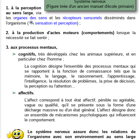
Système nerveux
(Figure tirée d'un ancien manuel d'école primaire)
1. à la perception
au sens large
, via
les
organes des sens
et les
récepteurs sensoriels
disséminés dans
l'organisme (
sensation et perception
) ;
2. à la production d'actes moteurs (comportements)
lorsque la
nécessité se fait sentir ;
3. aux processus mentaux,
cognitifs,
très développés chez les animaux supérieurs, et en
particulier chez l'homme ;
La cognition désigne l'ensemble des processus mentaux qui
se rapportent à la fonction de connaissance tels que la
mémoire, le langage, le raisonnement, l'apprentissage,
l'intelligence, la résolution de problèmes, la prise de décision,
la perception ou l'attention…
affectifs.
L'affect correspond à tout état affectif, pénible ou agréable,
vague ou qualifié, qu'il se présente sous la forme d'une
décharge massive ou d'un état général. L'affect désigne donc
un ensemble de mécanismes psychologiques qui influencent
le comportement.
Le système nerveux assure donc les relations de
l'organisme avec son environnement au sens large