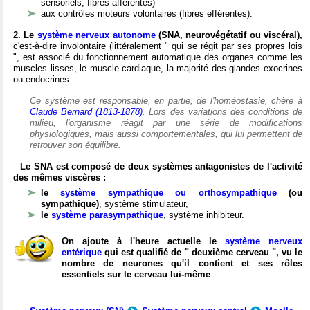
sensoriels, fibres afférentes)
aux contrôles moteurs volontaires (fibres efférentes).
2. Le
système nerveux autonome
(SNA, neurovégétatif ou viscéral),
c'est-à-dire involontaire (littéralement " qui se régit par ses propres lois
", est associé du fonctionnement automatique des organes comme les
muscles lisses, le muscle cardiaque, la majorité des glandes exocrines
ou endocrines.
Ce système est responsable, en partie, de l'homéostasie, chère à
Claude Bernard (1813-1878)
. Lors des variations des conditions de
milieu, l'organisme réagit par une série de modifications
physiologiques, mais aussi comportementales, qui lui permettent de
retrouver son équilibre.
Le SNA est composé de deux systèmes antagonistes de l'activité
des mêmes viscères :
le
système sympathique ou orthosympathique
(ou
sympathique)
, système stimulateur,
le
système parasympathique
, système inhibiteur.
On ajoute à l'heure actuelle le
système nerveux
entérique
qui est qualifié de " deuxième cerveau ", vu le
nombre de neurones qu'il contient et ses rôles
essentiels sur le cerveau lui-même