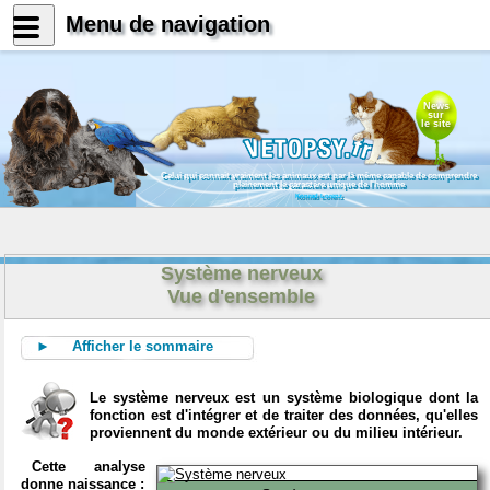
Menu de navigation
News
sur
le site
Celui qui connait vraiment les animaux est par là même capable de comprendre
pleinement le caractère unique de l'homme
Konrad Lorenz
Système nerveux
Vue d'ensemble
► Afficher le sommaire
Le système nerveux est un système biologique dont la
fonction est d'intégrer et de traiter des données, qu'elles
proviennent du monde extérieur ou du milieu intérieur.
Cette analyse
donne naissance :