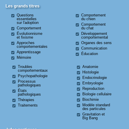
Les grands titres
Questions
Comportement
essentielles
du chien
sur l'adoption
Comportement
Comportement
du chat
Évolutionnisme
Développement
et fixisme
comportemental
Approches
Organes des sens
comportementales
Communication
Apprentissage
Éducation
Mémoire
Troubles
Anatomie
comportementaux
Histologie
Psychopathologie
Endocrinologie
Processus
Embryologie
pathologiques
Reproduction
États
Biologie cellulaire
pathologiques
Biochimie
Thérapies
Modèle standard
Traitements
des particules
Gravitation et
Big Bang