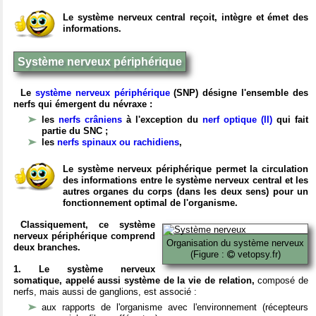
Le système nerveux central reçoit, intègre et émet des
informations.
Système nerveux périphérique
Le
système nerveux périphérique
(SNP) désigne l'ensemble des
nerfs qui émergent du névraxe :
les
nerfs crâniens
à l'exception du
nerf optique (II)
qui fait
partie du SNC ;
les
nerfs spinaux ou rachidiens
,
Le système nerveux périphérique permet la circulation
des informations entre le système nerveux central et les
autres organes du corps (dans les deux sens) pour un
fonctionnement optimal de l'organisme.
Classiquement, ce système
nerveux périphérique comprend
Organisation du système nerveux
deux branches.
(Figure :
vetopsy.fr)
1. Le système nerveux
somatique, appelé aussi système de la vie de relation,
composé de
nerfs, mais aussi de ganglions, est associé :
aux rapports de l'organisme avec l'environnement (récepteurs