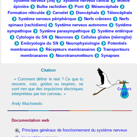
Système nerveux (SN)
Système nerveux central
Moelle
épinière
Bulbe rachidien
Pont
Mésencéphale
Formation réticulée
Cervelet
Diencéphale
Télencéphale
Système nerveux périphérique
Nerfs crâniens
Nerfs
spinaux (rachidiens)
Système nerveux autonome
Système
sympathique
Système parasympathique
Système entérique
Cytologie du SN
Neurones
Cellules gliales (névroglie)
Embryologie du SN
Neurophysiologie
Potentiels
membranaires
Récepteurs membranaires
Transporteurs
membranaires
Neurotransmetteurs
Synapses
Citation
« Comment définir le réel ? Ce que tu
ressens, vois, goûtes ou respires, ne
sont rien que des impulsions électriques
Contact
interprétées par ton cerveau. »
Andy Wachowski
Documentation web
Principes généraux de fonctionnement du système nerveux