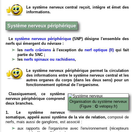
Le système nerveux central reçoit, intègre et émet des
informations.
Système nerveux périphérique
Le
système nerveux périphérique
(SNP) désigne l'ensemble des
nerfs qui émergent du névraxe :
les
nerfs crâniens
à l'exception du
nerf optique (II)
qui fait
partie du SNC ;
les
nerfs spinaux ou rachidiens
,
Le système nerveux périphérique permet la circulation
des informations entre le système nerveux central et les
autres organes du corps (dans les deux sens) pour un
fonctionnement optimal de l'organisme.
Classiquement, ce système
nerveux périphérique comprend
Organisation du système nerveux
deux branches.
(Figure :
vetopsy.fr)
1. Le système nerveux
somatique, appelé aussi système de la vie de relation,
composé de
nerfs, mais aussi de ganglions, est associé :
aux rapports de l'organisme avec l'environnement (récepteurs