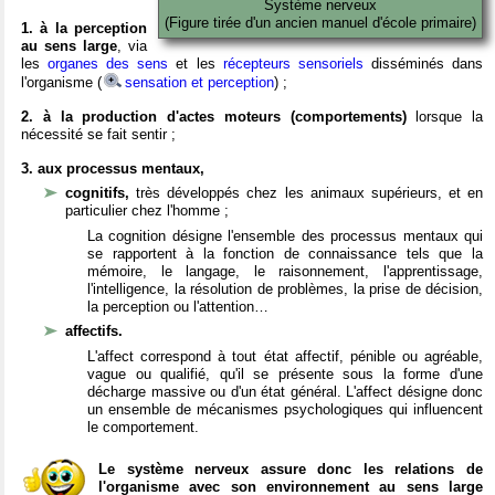
Système nerveux
(Figure tirée d'un ancien manuel d'école primaire)
1. à la perception
au sens large
, via
les
organes des sens
et les
récepteurs sensoriels
disséminés dans
l'organisme (
sensation et perception
) ;
2. à la production d'actes moteurs (comportements)
lorsque la
nécessité se fait sentir ;
3. aux processus mentaux,
cognitifs,
très développés chez les animaux supérieurs, et en
particulier chez l'homme ;
La cognition désigne l'ensemble des processus mentaux qui
se rapportent à la fonction de connaissance tels que la
mémoire, le langage, le raisonnement, l'apprentissage,
l'intelligence, la résolution de problèmes, la prise de décision,
la perception ou l'attention…
affectifs.
L'affect correspond à tout état affectif, pénible ou agréable,
vague ou qualifié, qu'il se présente sous la forme d'une
décharge massive ou d'un état général. L'affect désigne donc
un ensemble de mécanismes psychologiques qui influencent
le comportement.
Le système nerveux assure donc les relations de
l'organisme avec son environnement au sens large