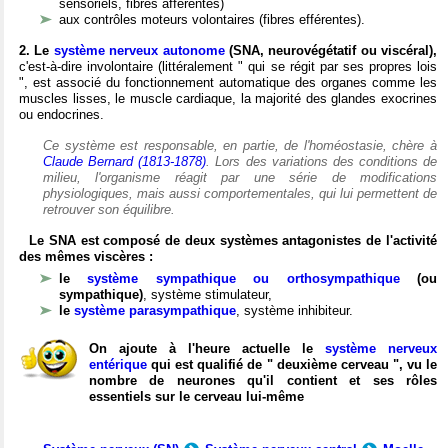
sensoriels, fibres afférentes)
aux contrôles moteurs volontaires (fibres efférentes).
2. Le
système nerveux autonome
(SNA, neurovégétatif ou viscéral),
c'est-à-dire involontaire (littéralement " qui se régit par ses propres lois
", est associé du fonctionnement automatique des organes comme les
muscles lisses, le muscle cardiaque, la majorité des glandes exocrines
ou endocrines.
Ce système est responsable, en partie, de l'homéostasie, chère à
Claude Bernard (1813-1878)
. Lors des variations des conditions de
milieu, l'organisme réagit par une série de modifications
physiologiques, mais aussi comportementales, qui lui permettent de
retrouver son équilibre.
Le SNA est composé de deux systèmes antagonistes de l'activité
des mêmes viscères :
le
système sympathique ou orthosympathique
(ou
sympathique)
, système stimulateur,
le
système parasympathique
, système inhibiteur.
On ajoute à l'heure actuelle le
système nerveux
entérique
qui est qualifié de " deuxième cerveau ", vu le
nombre de neurones qu'il contient et ses rôles
essentiels sur le cerveau lui-même