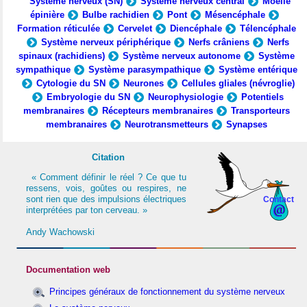
Système nerveux (SN)
Système nerveux central
Moelle
épinière
Bulbe rachidien
Pont
Mésencéphale
Formation réticulée
Cervelet
Diencéphale
Télencéphale
Système nerveux périphérique
Nerfs crâniens
Nerfs
spinaux (rachidiens)
Système nerveux autonome
Système
sympathique
Système parasympathique
Système entérique
Cytologie du SN
Neurones
Cellules gliales (névroglie)
Embryologie du SN
Neurophysiologie
Potentiels
membranaires
Récepteurs membranaires
Transporteurs
membranaires
Neurotransmetteurs
Synapses
Citation
« Comment définir le réel ? Ce que tu
ressens, vois, goûtes ou respires, ne
sont rien que des impulsions électriques
Contact
interprétées par ton cerveau. »
Andy Wachowski
Documentation web
Principes généraux de fonctionnement du système nerveux