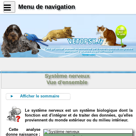
Menu de navigation
News
sur
le site
Celui qui connait vraiment les animaux est par là même capable de comprendre
pleinement le caractère unique de l'homme
Konrad Lorenz
Système nerveux
Vue d'ensemble
► Afficher le sommaire
Le système nerveux est un système biologique dont la
fonction est d'intégrer et de traiter des données, qu'elles
proviennent du monde extérieur ou du milieu intérieur.
Cette analyse
donne naissance :