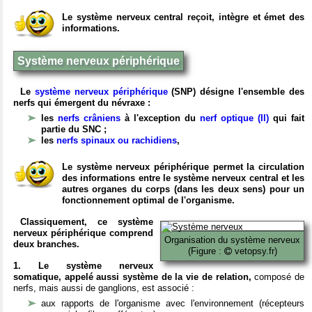
Le système nerveux central reçoit, intègre et émet des
informations.
Système nerveux périphérique
Le
système nerveux périphérique
(SNP) désigne l'ensemble des
nerfs qui émergent du névraxe :
les
nerfs crâniens
à l'exception du
nerf optique (II)
qui fait
partie du SNC ;
les
nerfs spinaux ou rachidiens
,
Le système nerveux périphérique permet la circulation
des informations entre le système nerveux central et les
autres organes du corps (dans les deux sens) pour un
fonctionnement optimal de l'organisme.
Classiquement, ce système
nerveux périphérique comprend
Organisation du système nerveux
deux branches.
(Figure :
vetopsy.fr)
1. Le système nerveux
somatique, appelé aussi système de la vie de relation,
composé de
nerfs, mais aussi de ganglions, est associé :
aux rapports de l'organisme avec l'environnement (récepteurs