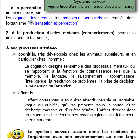
Système nerveux
(Figure tirée d'un ancien manuel d'école primaire)
1. à la perception
au sens large
, via
les
organes des sens
et les
récepteurs sensoriels
disséminés dans
l'organisme (
sensation et perception
) ;
2. à la production d'actes moteurs (comportements)
lorsque la
nécessité se fait sentir ;
3. aux processus mentaux,
cognitifs,
très développés chez les animaux supérieurs, et en
particulier chez l'homme ;
La cognition désigne l'ensemble des processus mentaux qui
se rapportent à la fonction de connaissance tels que la
mémoire, le langage, le raisonnement, l'apprentissage,
l'intelligence, la résolution de problèmes, la prise de décision,
la perception ou l'attention…
affectifs.
L'affect correspond à tout état affectif, pénible ou agréable,
vague ou qualifié, qu'il se présente sous la forme d'une
décharge massive ou d'un état général. L'affect désigne donc
un ensemble de mécanismes psychologiques qui influencent
le comportement.
Le système nerveux assure donc les relations de
l'organisme avec son environnement au sens large