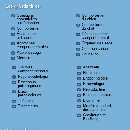
Les grands titres
Questions
Comportement
essentielles
du chien
sur l'adoption
Comportement
Comportement
du chat
Évolutionnisme
Développement
et fixisme
comportemental
Approches
Organes des sens
comportementales
Communication
Apprentissage
Éducation
Mémoire
Troubles
Anatomie
comportementaux
Histologie
Psychopathologie
Endocrinologie
Processus
Embryologie
pathologiques
Reproduction
États
Biologie cellulaire
pathologiques
Biochimie
Thérapies
Modèle standard
Traitements
des particules
Gravitation et
Big Bang