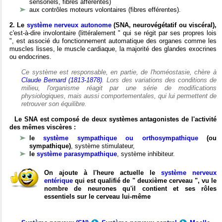
sensoriels, fibres afférentes)
aux contrôles moteurs volontaires (fibres efférentes).
2. Le
système nerveux autonome
(SNA, neurovégétatif ou viscéral),
c'est-à-dire involontaire (littéralement " qui se régit par ses propres lois
", est associé du fonctionnement automatique des organes comme les
muscles lisses, le muscle cardiaque, la majorité des glandes exocrines
ou endocrines.
Ce système est responsable, en partie, de l'homéostasie, chère à
Claude Bernard (1813-1878)
. Lors des variations des conditions de
milieu, l'organisme réagit par une série de modifications
physiologiques, mais aussi comportementales, qui lui permettent de
retrouver son équilibre.
Le SNA est composé de deux systèmes antagonistes de l'activité
des mêmes viscères :
le
système sympathique ou orthosympathique
(ou
sympathique)
, système stimulateur,
le
système parasympathique
, système inhibiteur.
On ajoute à l'heure actuelle le
système nerveux
entérique
qui est qualifié de " deuxième cerveau ", vu le
nombre de neurones qu'il contient et ses rôles
essentiels sur le cerveau lui-même