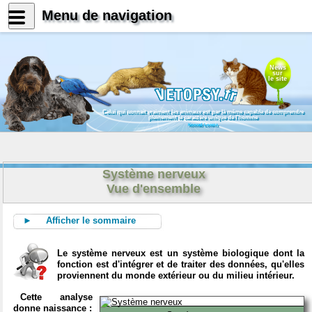
Menu de navigation
News
sur
le site
Celui qui connait vraiment les animaux est par là même capable de comprendre
pleinement le caractère unique de l'homme
Konrad Lorenz
Système nerveux
Vue d'ensemble
► Afficher le sommaire
Le système nerveux est un système biologique dont la
fonction est d'intégrer et de traiter des données, qu'elles
proviennent du monde extérieur ou du milieu intérieur.
Cette analyse
donne naissance :