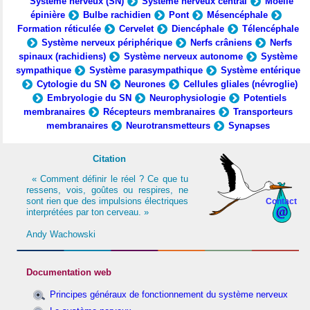
Système nerveux (SN)
Système nerveux central
Moelle
épinière
Bulbe rachidien
Pont
Mésencéphale
Formation réticulée
Cervelet
Diencéphale
Télencéphale
Système nerveux périphérique
Nerfs crâniens
Nerfs
spinaux (rachidiens)
Système nerveux autonome
Système
sympathique
Système parasympathique
Système entérique
Cytologie du SN
Neurones
Cellules gliales (névroglie)
Embryologie du SN
Neurophysiologie
Potentiels
membranaires
Récepteurs membranaires
Transporteurs
membranaires
Neurotransmetteurs
Synapses
Citation
« Comment définir le réel ? Ce que tu
ressens, vois, goûtes ou respires, ne
sont rien que des impulsions électriques
Contact
interprétées par ton cerveau. »
Andy Wachowski
Documentation web
Principes généraux de fonctionnement du système nerveux