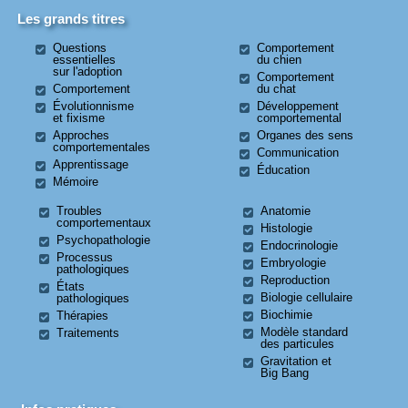
Les grands titres
Questions
Comportement
essentielles
du chien
sur l'adoption
Comportement
Comportement
du chat
Évolutionnisme
Développement
et fixisme
comportemental
Approches
Organes des sens
comportementales
Communication
Apprentissage
Éducation
Mémoire
Troubles
Anatomie
comportementaux
Histologie
Psychopathologie
Endocrinologie
Processus
Embryologie
pathologiques
Reproduction
États
Biologie cellulaire
pathologiques
Biochimie
Thérapies
Modèle standard
Traitements
des particules
Gravitation et
Big Bang