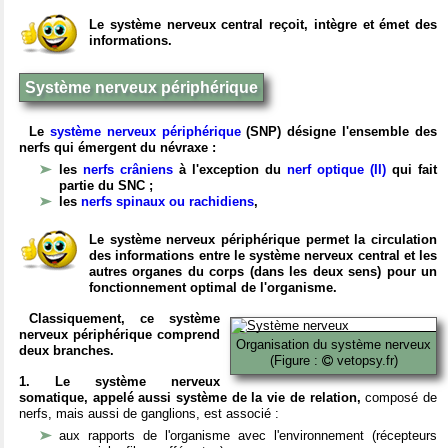
Le système nerveux central reçoit, intègre et émet des
informations.
Système nerveux périphérique
Le
système nerveux périphérique
(SNP) désigne l'ensemble des
nerfs qui émergent du névraxe :
les
nerfs crâniens
à l'exception du
nerf optique (II)
qui fait
partie du SNC ;
les
nerfs spinaux ou rachidiens
,
Le système nerveux périphérique permet la circulation
des informations entre le système nerveux central et les
autres organes du corps (dans les deux sens) pour un
fonctionnement optimal de l'organisme.
Classiquement, ce système
nerveux périphérique comprend
Organisation du système nerveux
deux branches.
(Figure :
vetopsy.fr)
1. Le système nerveux
somatique, appelé aussi système de la vie de relation,
composé de
nerfs, mais aussi de ganglions, est associé :
aux rapports de l'organisme avec l'environnement (récepteurs