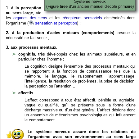
Système nerveux
(Figure tirée d'un ancien manuel d'école primaire)
1. à la perception
au sens large
, via
les
organes des sens
et les
récepteurs sensoriels
disséminés dans
l'organisme (
sensation et perception
) ;
2. à la production d'actes moteurs (comportements)
lorsque la
nécessité se fait sentir ;
3. aux processus mentaux,
cognitifs,
très développés chez les animaux supérieurs, et en
particulier chez l'homme ;
La cognition désigne l'ensemble des processus mentaux qui
se rapportent à la fonction de connaissance tels que la
mémoire, le langage, le raisonnement, l'apprentissage,
l'intelligence, la résolution de problèmes, la prise de décision,
la perception ou l'attention…
affectifs.
L'affect correspond à tout état affectif, pénible ou agréable,
vague ou qualifié, qu'il se présente sous la forme d'une
décharge massive ou d'un état général. L'affect désigne donc
un ensemble de mécanismes psychologiques qui influencent
le comportement.
Le système nerveux assure donc les relations de
l'organisme avec son environnement au sens large