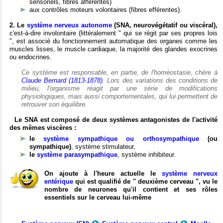
sensoriels, fibres afférentes)
aux contrôles moteurs volontaires (fibres efférentes).
2. Le
système nerveux autonome
(SNA, neurovégétatif ou viscéral),
c'est-à-dire involontaire (littéralement " qui se régit par ses propres lois
", est associé du fonctionnement automatique des organes comme les
muscles lisses, le muscle cardiaque, la majorité des glandes exocrines
ou endocrines.
Ce système est responsable, en partie, de l'homéostasie, chère à
Claude Bernard (1813-1878)
. Lors des variations des conditions de
milieu, l'organisme réagit par une série de modifications
physiologiques, mais aussi comportementales, qui lui permettent de
retrouver son équilibre.
Le SNA est composé de deux systèmes antagonistes de l'activité
des mêmes viscères :
le
système sympathique ou orthosympathique
(ou
sympathique)
, système stimulateur,
le
système parasympathique
, système inhibiteur.
On ajoute à l'heure actuelle le
système nerveux
entérique
qui est qualifié de " deuxième cerveau ", vu le
nombre de neurones qu'il contient et ses rôles
essentiels sur le cerveau lui-même