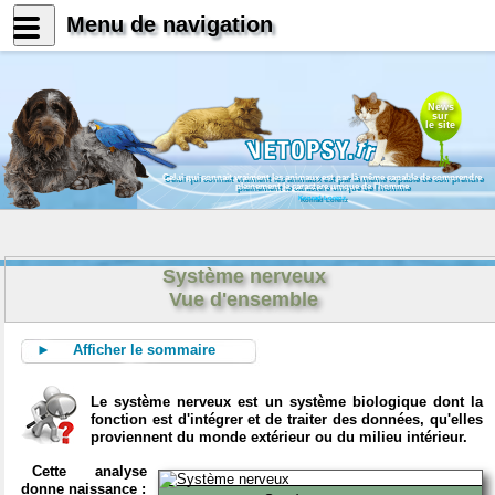
Menu de navigation
News
sur
le site
Celui qui connait vraiment les animaux est par là même capable de comprendre
pleinement le caractère unique de l'homme
Konrad Lorenz
Système nerveux
Vue d'ensemble
► Afficher le sommaire
Le système nerveux est un système biologique dont la
fonction est d'intégrer et de traiter des données, qu'elles
proviennent du monde extérieur ou du milieu intérieur.
Cette analyse
donne naissance :