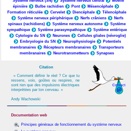
Système nerveux (SN)
Système nerveux central
Moelle
épinière
Bulbe rachidien
Pont
Mésencéphale
Formation réticulée
Cervelet
Diencéphale
Télencéphale
Système nerveux périphérique
Nerfs crâniens
Nerfs
spinaux (rachidiens)
Système nerveux autonome
Système
sympathique
Système parasympathique
Système entérique
Cytologie du SN
Neurones
Cellules gliales (névroglie)
Embryologie du SN
Neurophysiologie
Potentiels
membranaires
Récepteurs membranaires
Transporteurs
membranaires
Neurotransmetteurs
Synapses
Citation
« Comment définir le réel ? Ce que tu
ressens, vois, goûtes ou respires, ne
sont rien que des impulsions électriques
Contact
interprétées par ton cerveau. »
Andy Wachowski
Documentation web
Principes généraux de fonctionnement du système nerveux