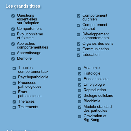
Les grands titres
Questions
Comportement
essentielles
du chien
sur l'adoption
Comportement
Comportement
du chat
Évolutionnisme
Développement
et fixisme
comportemental
Approches
Organes des sens
comportementales
Communication
Apprentissage
Éducation
Mémoire
Troubles
Anatomie
comportementaux
Histologie
Psychopathologie
Endocrinologie
Processus
Embryologie
pathologiques
Reproduction
États
Biologie cellulaire
pathologiques
Biochimie
Thérapies
Modèle standard
Traitements
des particules
Gravitation et
Big Bang