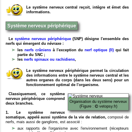
Le système nerveux central reçoit, intègre et émet des
informations.
Système nerveux périphérique
Le
système nerveux périphérique
(SNP) désigne l'ensemble des
nerfs qui émergent du névraxe :
les
nerfs crâniens
à l'exception du
nerf optique (II)
qui fait
partie du SNC ;
les
nerfs spinaux ou rachidiens
,
Le système nerveux périphérique permet la circulation
des informations entre le système nerveux central et les
autres organes du corps (dans les deux sens) pour un
fonctionnement optimal de l'organisme.
Classiquement, ce système
nerveux périphérique comprend
Organisation du système nerveux
deux branches.
(Figure :
vetopsy.fr)
1. Le système nerveux
somatique, appelé aussi système de la vie de relation,
composé de
nerfs, mais aussi de ganglions, est associé :
aux rapports de l'organisme avec l'environnement (récepteurs