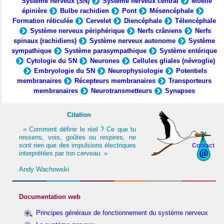
Système nerveux (SN)
Système nerveux central
Moelle
épinière
Bulbe rachidien
Pont
Mésencéphale
Formation réticulée
Cervelet
Diencéphale
Télencéphale
Système nerveux périphérique
Nerfs crâniens
Nerfs
spinaux (rachidiens)
Système nerveux autonome
Système
sympathique
Système parasympathique
Système entérique
Cytologie du SN
Neurones
Cellules gliales (névroglie)
Embryologie du SN
Neurophysiologie
Potentiels
membranaires
Récepteurs membranaires
Transporteurs
membranaires
Neurotransmetteurs
Synapses
Citation
« Comment définir le réel ? Ce que tu
ressens, vois, goûtes ou respires, ne
sont rien que des impulsions électriques
Contact
interprétées par ton cerveau. »
Andy Wachowski
Documentation web
Principes généraux de fonctionnement du système nerveux