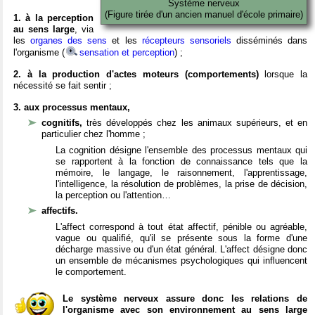
Système nerveux
(Figure tirée d'un ancien manuel d'école primaire)
1. à la perception
au sens large
, via
les
organes des sens
et les
récepteurs sensoriels
disséminés dans
l'organisme (
sensation et perception
) ;
2. à la production d'actes moteurs (comportements)
lorsque la
nécessité se fait sentir ;
3. aux processus mentaux,
cognitifs,
très développés chez les animaux supérieurs, et en
particulier chez l'homme ;
La cognition désigne l'ensemble des processus mentaux qui
se rapportent à la fonction de connaissance tels que la
mémoire, le langage, le raisonnement, l'apprentissage,
l'intelligence, la résolution de problèmes, la prise de décision,
la perception ou l'attention…
affectifs.
L'affect correspond à tout état affectif, pénible ou agréable,
vague ou qualifié, qu'il se présente sous la forme d'une
décharge massive ou d'un état général. L'affect désigne donc
un ensemble de mécanismes psychologiques qui influencent
le comportement.
Le système nerveux assure donc les relations de
l'organisme avec son environnement au sens large