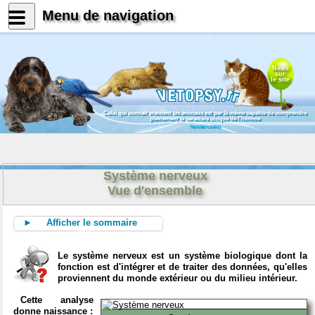
Menu de navigation
News
sur
le site
Celui qui connait vraiment les animaux est par là même capable de comprendre
pleinement le caractère unique de l'homme
Konrad Lorenz
Système nerveux
Vue d'ensemble
► Afficher le sommaire
Le système nerveux est un système biologique dont la
fonction est d'intégrer et de traiter des données, qu'elles
proviennent du monde extérieur ou du milieu intérieur.
Cette analyse
donne naissance :