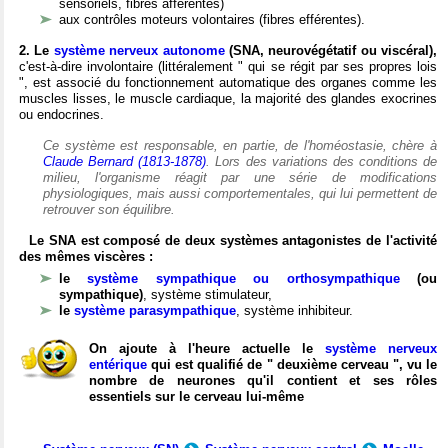
sensoriels, fibres afférentes)
aux contrôles moteurs volontaires (fibres efférentes).
2. Le
système nerveux autonome
(SNA, neurovégétatif ou viscéral),
c'est-à-dire involontaire (littéralement " qui se régit par ses propres lois
", est associé du fonctionnement automatique des organes comme les
muscles lisses, le muscle cardiaque, la majorité des glandes exocrines
ou endocrines.
Ce système est responsable, en partie, de l'homéostasie, chère à
Claude Bernard (1813-1878)
. Lors des variations des conditions de
milieu, l'organisme réagit par une série de modifications
physiologiques, mais aussi comportementales, qui lui permettent de
retrouver son équilibre.
Le SNA est composé de deux systèmes antagonistes de l'activité
des mêmes viscères :
le
système sympathique ou orthosympathique
(ou
sympathique)
, système stimulateur,
le
système parasympathique
, système inhibiteur.
On ajoute à l'heure actuelle le
système nerveux
entérique
qui est qualifié de " deuxième cerveau ", vu le
nombre de neurones qu'il contient et ses rôles
essentiels sur le cerveau lui-même