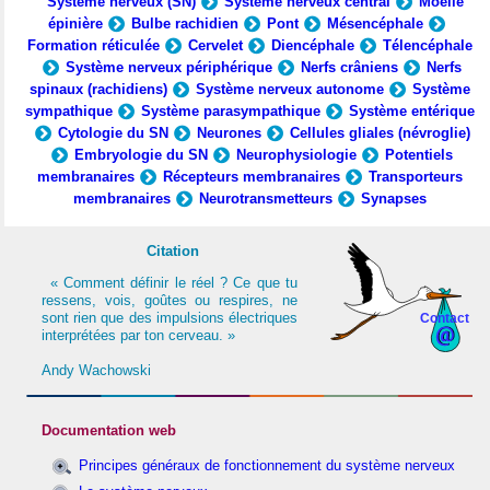
Système nerveux (SN)
Système nerveux central
Moelle
épinière
Bulbe rachidien
Pont
Mésencéphale
Formation réticulée
Cervelet
Diencéphale
Télencéphale
Système nerveux périphérique
Nerfs crâniens
Nerfs
spinaux (rachidiens)
Système nerveux autonome
Système
sympathique
Système parasympathique
Système entérique
Cytologie du SN
Neurones
Cellules gliales (névroglie)
Embryologie du SN
Neurophysiologie
Potentiels
membranaires
Récepteurs membranaires
Transporteurs
membranaires
Neurotransmetteurs
Synapses
Citation
« Comment définir le réel ? Ce que tu
ressens, vois, goûtes ou respires, ne
sont rien que des impulsions électriques
Contact
interprétées par ton cerveau. »
Andy Wachowski
Documentation web
Principes généraux de fonctionnement du système nerveux