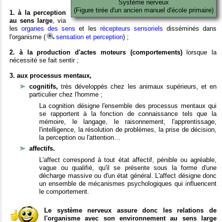
Système nerveux
(Figure tirée d'un ancien manuel d'école primaire)
1. à la perception
au sens large
, via
les
organes des sens
et les
récepteurs sensoriels
disséminés dans
l'organisme (
sensation et perception
) ;
2. à la production d'actes moteurs (comportements)
lorsque la
nécessité se fait sentir ;
3. aux processus mentaux,
cognitifs,
très développés chez les animaux supérieurs, et en
particulier chez l'homme ;
La cognition désigne l'ensemble des processus mentaux qui
se rapportent à la fonction de connaissance tels que la
mémoire, le langage, le raisonnement, l'apprentissage,
l'intelligence, la résolution de problèmes, la prise de décision,
la perception ou l'attention…
affectifs.
L'affect correspond à tout état affectif, pénible ou agréable,
vague ou qualifié, qu'il se présente sous la forme d'une
décharge massive ou d'un état général. L'affect désigne donc
un ensemble de mécanismes psychologiques qui influencent
le comportement.
Le système nerveux assure donc les relations de
l'organisme avec son environnement au sens large