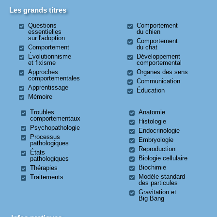
Les grands titres
Questions
Comportement
essentielles
du chien
sur l'adoption
Comportement
Comportement
du chat
Évolutionnisme
Développement
et fixisme
comportemental
Approches
Organes des sens
comportementales
Communication
Apprentissage
Éducation
Mémoire
Troubles
Anatomie
comportementaux
Histologie
Psychopathologie
Endocrinologie
Processus
Embryologie
pathologiques
Reproduction
États
Biologie cellulaire
pathologiques
Biochimie
Thérapies
Modèle standard
Traitements
des particules
Gravitation et
Big Bang