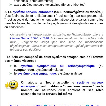
sensoriels, fibres afférentes)
aux contrôles moteurs volontaires (fibres efférentes).
2. Le
système nerveux autonome
(SNA, neurovégétatif ou viscéral),
c'est-à-dire involontaire (littéralement " qui se régit par ses propres lois
", est associé du fonctionnement automatique des organes comme les
muscles lisses, le muscle cardiaque, la majorité des glandes exocrines
ou endocrines.
Ce système est responsable, en partie, de l'homéostasie, chère à
Claude Bernard (1813-1878)
. Lors des variations des conditions de
milieu, l'organisme réagit par une série de modifications
physiologiques, mais aussi comportementales, qui lui permettent de
retrouver son équilibre.
Le SNA est composé de deux systèmes antagonistes de l'activité
des mêmes viscères :
le
système sympathique ou orthosympathique
(ou
sympathique)
, système stimulateur,
le
système parasympathique
, système inhibiteur.
On ajoute à l'heure actuelle le
système nerveux
entérique
qui est qualifié de " deuxième cerveau ", vu le
nombre de neurones qu'il contient et ses rôles
essentiels sur le cerveau lui-même