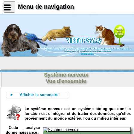
Menu de navigation
News
sur
le site
Celui qui connait vraiment les animaux est par là même capable de comprendre
pleinement le caractère unique de l'homme
Konrad Lorenz
Système nerveux
Vue d'ensemble
► Afficher le sommaire
Le système nerveux est un système biologique dont la
fonction est d'intégrer et de traiter des données, qu'elles
proviennent du monde extérieur ou du milieu intérieur.
Cette analyse
donne naissance :