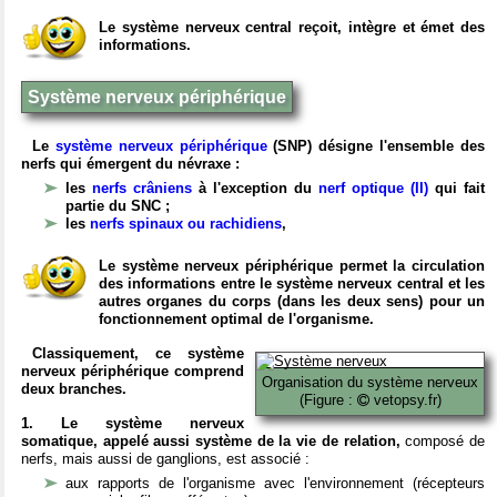
Le système nerveux central reçoit, intègre et émet des
informations.
Système nerveux périphérique
Le
système nerveux périphérique
(SNP) désigne l'ensemble des
nerfs qui émergent du névraxe :
les
nerfs crâniens
à l'exception du
nerf optique (II)
qui fait
partie du SNC ;
les
nerfs spinaux ou rachidiens
,
Le système nerveux périphérique permet la circulation
des informations entre le système nerveux central et les
autres organes du corps (dans les deux sens) pour un
fonctionnement optimal de l'organisme.
Classiquement, ce système
nerveux périphérique comprend
Organisation du système nerveux
deux branches.
(Figure :
vetopsy.fr)
1. Le système nerveux
somatique, appelé aussi système de la vie de relation,
composé de
nerfs, mais aussi de ganglions, est associé :
aux rapports de l'organisme avec l'environnement (récepteurs