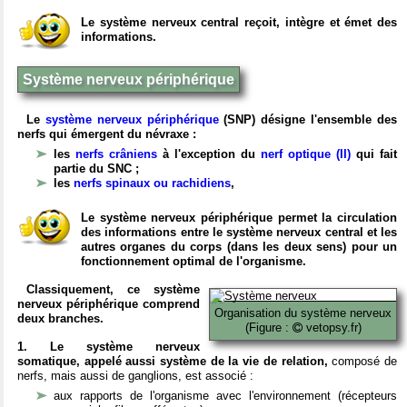
Le système nerveux central reçoit, intègre et émet des
informations.
Système nerveux périphérique
Le
système nerveux périphérique
(SNP) désigne l'ensemble des
nerfs qui émergent du névraxe :
les
nerfs crâniens
à l'exception du
nerf optique (II)
qui fait
partie du SNC ;
les
nerfs spinaux ou rachidiens
,
Le système nerveux périphérique permet la circulation
des informations entre le système nerveux central et les
autres organes du corps (dans les deux sens) pour un
fonctionnement optimal de l'organisme.
Classiquement, ce système
nerveux périphérique comprend
Organisation du système nerveux
deux branches.
(Figure :
vetopsy.fr)
1. Le système nerveux
somatique, appelé aussi système de la vie de relation,
composé de
nerfs, mais aussi de ganglions, est associé :
aux rapports de l'organisme avec l'environnement (récepteurs