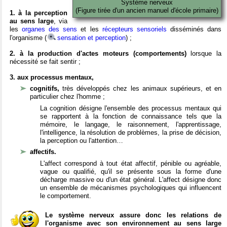
Système nerveux
(Figure tirée d'un ancien manuel d'école primaire)
1. à la perception
au sens large
, via
les
organes des sens
et les
récepteurs sensoriels
disséminés dans
l'organisme (
sensation et perception
) ;
2. à la production d'actes moteurs (comportements)
lorsque la
nécessité se fait sentir ;
3. aux processus mentaux,
cognitifs,
très développés chez les animaux supérieurs, et en
particulier chez l'homme ;
La cognition désigne l'ensemble des processus mentaux qui
se rapportent à la fonction de connaissance tels que la
mémoire, le langage, le raisonnement, l'apprentissage,
l'intelligence, la résolution de problèmes, la prise de décision,
la perception ou l'attention…
affectifs.
L'affect correspond à tout état affectif, pénible ou agréable,
vague ou qualifié, qu'il se présente sous la forme d'une
décharge massive ou d'un état général. L'affect désigne donc
un ensemble de mécanismes psychologiques qui influencent
le comportement.
Le système nerveux assure donc les relations de
l'organisme avec son environnement au sens large