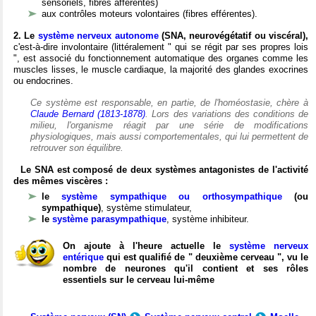
sensoriels, fibres afférentes)
aux contrôles moteurs volontaires (fibres efférentes).
2. Le
système nerveux autonome
(SNA, neurovégétatif ou viscéral),
c'est-à-dire involontaire (littéralement " qui se régit par ses propres lois
", est associé du fonctionnement automatique des organes comme les
muscles lisses, le muscle cardiaque, la majorité des glandes exocrines
ou endocrines.
Ce système est responsable, en partie, de l'homéostasie, chère à
Claude Bernard (1813-1878)
. Lors des variations des conditions de
milieu, l'organisme réagit par une série de modifications
physiologiques, mais aussi comportementales, qui lui permettent de
retrouver son équilibre.
Le SNA est composé de deux systèmes antagonistes de l'activité
des mêmes viscères :
le
système sympathique ou orthosympathique
(ou
sympathique)
, système stimulateur,
le
système parasympathique
, système inhibiteur.
On ajoute à l'heure actuelle le
système nerveux
entérique
qui est qualifié de " deuxième cerveau ", vu le
nombre de neurones qu'il contient et ses rôles
essentiels sur le cerveau lui-même