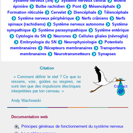
Système nerveux (SN)
Système nerveux central
Moelle
épinière
Bulbe rachidien
Pont
Mésencéphale
Formation réticulée
Cervelet
Diencéphale
Télencéphale
Système nerveux périphérique
Nerfs crâniens
Nerfs
spinaux (rachidiens)
Système nerveux autonome
Système
sympathique
Système parasympathique
Système entérique
Cytologie du SN
Neurones
Cellules gliales (névroglie)
Embryologie du SN
Neurophysiologie
Potentiels
membranaires
Récepteurs membranaires
Transporteurs
membranaires
Neurotransmetteurs
Synapses
Citation
« Comment définir le réel ? Ce que tu
ressens, vois, goûtes ou respires, ne
sont rien que des impulsions électriques
Contact
interprétées par ton cerveau. »
Andy Wachowski
Documentation web
Principes généraux de fonctionnement du système nerveux