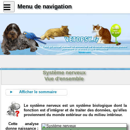
Menu de navigation
News
sur
le site
Celui qui connait vraiment les animaux est par là même capable de comprendre
pleinement le caractère unique de l'homme
Konrad Lorenz
Système nerveux
Vue d'ensemble
► Afficher le sommaire
Le système nerveux est un système biologique dont la
fonction est d'intégrer et de traiter des données, qu'elles
proviennent du monde extérieur ou du milieu intérieur.
Cette analyse
donne naissance :