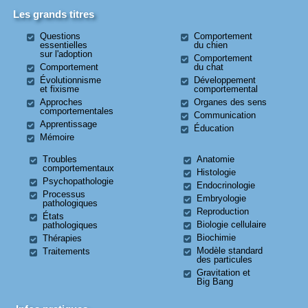
Les grands titres
Questions
Comportement
essentielles
du chien
sur l'adoption
Comportement
Comportement
du chat
Évolutionnisme
Développement
et fixisme
comportemental
Approches
Organes des sens
comportementales
Communication
Apprentissage
Éducation
Mémoire
Troubles
Anatomie
comportementaux
Histologie
Psychopathologie
Endocrinologie
Processus
Embryologie
pathologiques
Reproduction
États
Biologie cellulaire
pathologiques
Biochimie
Thérapies
Modèle standard
Traitements
des particules
Gravitation et
Big Bang