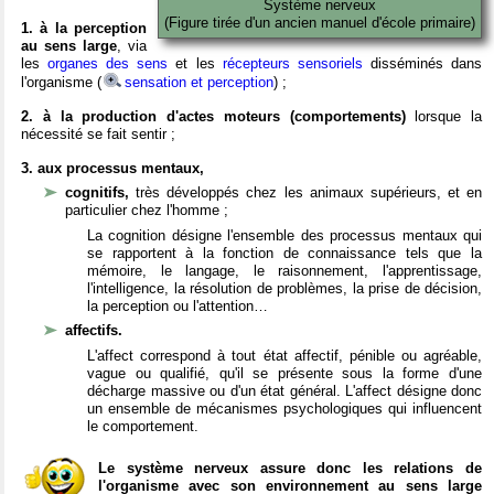
Système nerveux
(Figure tirée d'un ancien manuel d'école primaire)
1. à la perception
au sens large
, via
les
organes des sens
et les
récepteurs sensoriels
disséminés dans
l'organisme (
sensation et perception
) ;
2. à la production d'actes moteurs (comportements)
lorsque la
nécessité se fait sentir ;
3. aux processus mentaux,
cognitifs,
très développés chez les animaux supérieurs, et en
particulier chez l'homme ;
La cognition désigne l'ensemble des processus mentaux qui
se rapportent à la fonction de connaissance tels que la
mémoire, le langage, le raisonnement, l'apprentissage,
l'intelligence, la résolution de problèmes, la prise de décision,
la perception ou l'attention…
affectifs.
L'affect correspond à tout état affectif, pénible ou agréable,
vague ou qualifié, qu'il se présente sous la forme d'une
décharge massive ou d'un état général. L'affect désigne donc
un ensemble de mécanismes psychologiques qui influencent
le comportement.
Le système nerveux assure donc les relations de
l'organisme avec son environnement au sens large