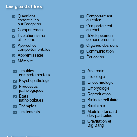
Les grands titres
Questions
Comportement
essentielles
du chien
sur l'adoption
Comportement
Comportement
du chat
Évolutionnisme
Développement
et fixisme
comportemental
Approches
Organes des sens
comportementales
Communication
Apprentissage
Éducation
Mémoire
Troubles
Anatomie
comportementaux
Histologie
Psychopathologie
Endocrinologie
Processus
Embryologie
pathologiques
Reproduction
États
Biologie cellulaire
pathologiques
Biochimie
Thérapies
Modèle standard
Traitements
des particules
Gravitation et
Big Bang