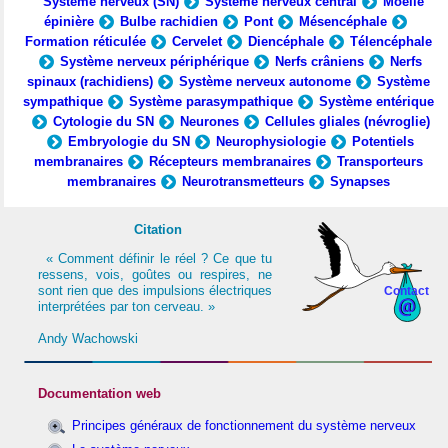
Système nerveux (SN)
Système nerveux central
Moelle
épinière
Bulbe rachidien
Pont
Mésencéphale
Formation réticulée
Cervelet
Diencéphale
Télencéphale
Système nerveux périphérique
Nerfs crâniens
Nerfs
spinaux (rachidiens)
Système nerveux autonome
Système
sympathique
Système parasympathique
Système entérique
Cytologie du SN
Neurones
Cellules gliales (névroglie)
Embryologie du SN
Neurophysiologie
Potentiels
membranaires
Récepteurs membranaires
Transporteurs
membranaires
Neurotransmetteurs
Synapses
Citation
« Comment définir le réel ? Ce que tu
ressens, vois, goûtes ou respires, ne
sont rien que des impulsions électriques
Contact
interprétées par ton cerveau. »
Andy Wachowski
Documentation web
Principes généraux de fonctionnement du système nerveux