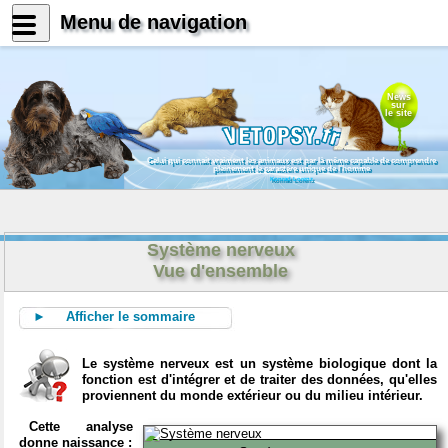
Menu de navigation
News
sur
le site
Celui qui connait vraiment les animaux est par là même capable de comprendre
pleinement le caractère unique de l'homme
Konrad Lorenz
Système nerveux
Vue d'ensemble
► Afficher le sommaire
Le système nerveux est un système biologique dont la
fonction est d'intégrer et de traiter des données, qu'elles
proviennent du monde extérieur ou du milieu intérieur.
Cette analyse
donne naissance :