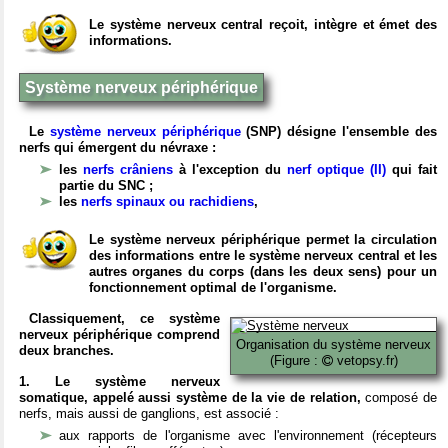
Le système nerveux central reçoit, intègre et émet des
informations.
Système nerveux périphérique
Le
système nerveux périphérique
(SNP) désigne l'ensemble des
nerfs qui émergent du névraxe :
les
nerfs crâniens
à l'exception du
nerf optique (II)
qui fait
partie du SNC ;
les
nerfs spinaux ou rachidiens
,
Le système nerveux périphérique permet la circulation
des informations entre le système nerveux central et les
autres organes du corps (dans les deux sens) pour un
fonctionnement optimal de l'organisme.
Classiquement, ce système
nerveux périphérique comprend
Organisation du système nerveux
deux branches.
(Figure :
vetopsy.fr)
1. Le système nerveux
somatique, appelé aussi système de la vie de relation,
composé de
nerfs, mais aussi de ganglions, est associé :
aux rapports de l'organisme avec l'environnement (récepteurs