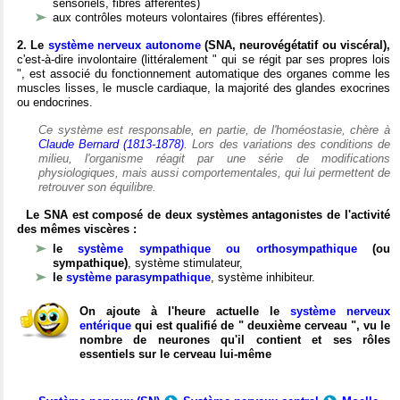
sensoriels, fibres afférentes)
aux contrôles moteurs volontaires (fibres efférentes).
2. Le
système nerveux autonome
(SNA, neurovégétatif ou viscéral),
c'est-à-dire involontaire (littéralement " qui se régit par ses propres lois
", est associé du fonctionnement automatique des organes comme les
muscles lisses, le muscle cardiaque, la majorité des glandes exocrines
ou endocrines.
Ce système est responsable, en partie, de l'homéostasie, chère à
Claude Bernard (1813-1878)
. Lors des variations des conditions de
milieu, l'organisme réagit par une série de modifications
physiologiques, mais aussi comportementales, qui lui permettent de
retrouver son équilibre.
Le SNA est composé de deux systèmes antagonistes de l'activité
des mêmes viscères :
le
système sympathique ou orthosympathique
(ou
sympathique)
, système stimulateur,
le
système parasympathique
, système inhibiteur.
On ajoute à l'heure actuelle le
système nerveux
entérique
qui est qualifié de " deuxième cerveau ", vu le
nombre de neurones qu'il contient et ses rôles
essentiels sur le cerveau lui-même