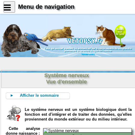
Menu de navigation
News
sur
le site
Celui qui connait vraiment les animaux est par là même capable de comprendre
pleinement le caractère unique de l'homme
Konrad Lorenz
Système nerveux
Vue d'ensemble
► Afficher le sommaire
Le système nerveux est un système biologique dont la
fonction est d'intégrer et de traiter des données, qu'elles
proviennent du monde extérieur ou du milieu intérieur.
Cette analyse
donne naissance :