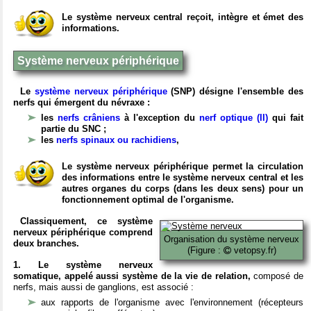
Le système nerveux central reçoit, intègre et émet des
informations.
Système nerveux périphérique
Le
système nerveux périphérique
(SNP) désigne l'ensemble des
nerfs qui émergent du névraxe :
les
nerfs crâniens
à l'exception du
nerf optique (II)
qui fait
partie du SNC ;
les
nerfs spinaux ou rachidiens
,
Le système nerveux périphérique permet la circulation
des informations entre le système nerveux central et les
autres organes du corps (dans les deux sens) pour un
fonctionnement optimal de l'organisme.
Classiquement, ce système
nerveux périphérique comprend
Organisation du système nerveux
deux branches.
(Figure :
vetopsy.fr)
1. Le système nerveux
somatique, appelé aussi système de la vie de relation,
composé de
nerfs, mais aussi de ganglions, est associé :
aux rapports de l'organisme avec l'environnement (récepteurs