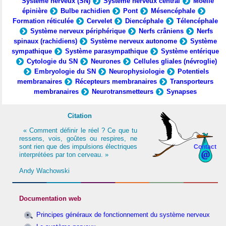
Système nerveux (SN)
Système nerveux central
Moelle
épinière
Bulbe rachidien
Pont
Mésencéphale
Formation réticulée
Cervelet
Diencéphale
Télencéphale
Système nerveux périphérique
Nerfs crâniens
Nerfs
spinaux (rachidiens)
Système nerveux autonome
Système
sympathique
Système parasympathique
Système entérique
Cytologie du SN
Neurones
Cellules gliales (névroglie)
Embryologie du SN
Neurophysiologie
Potentiels
membranaires
Récepteurs membranaires
Transporteurs
membranaires
Neurotransmetteurs
Synapses
Citation
« Comment définir le réel ? Ce que tu
ressens, vois, goûtes ou respires, ne
sont rien que des impulsions électriques
Contact
interprétées par ton cerveau. »
Andy Wachowski
Documentation web
Principes généraux de fonctionnement du système nerveux