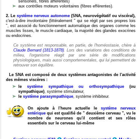
sensoriels, fibres afférentes)
aux contrôles moteurs volontaires (fibres efférentes).
2. Le
système nerveux autonome
(SNA, neurovégétatif ou viscéral),
c'est-à-dire involontaire (littéralement " qui se régit par ses propres lois
", est associé du fonctionnement automatique des organes comme les
muscles lisses, le muscle cardiaque, la majorité des glandes exocrines
ou endocrines.
Ce système est responsable, en partie, de l'homéostasie, chère à
Claude Bernard (1813-1878)
. Lors des variations des conditions de
milieu, l'organisme réagit par une série de modifications
physiologiques, mais aussi comportementales, qui lui permettent de
retrouver son équilibre.
Le SNA est composé de deux systèmes antagonistes de l'activité
des mêmes viscères :
le
système sympathique ou orthosympathique
(ou
sympathique)
, système stimulateur,
le
système parasympathique
, système inhibiteur.
On ajoute à l'heure actuelle le
système nerveux
entérique
qui est qualifié de " deuxième cerveau ", vu le
nombre de neurones qu'il contient et ses rôles
essentiels sur le cerveau lui-même