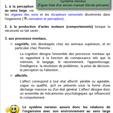
Système nerveux
(Figure tirée d'un ancien manuel d'école primaire)
1. à la perception
au sens large
, via
les
organes des sens
et les
récepteurs sensoriels
disséminés dans
l'organisme (
sensation et perception
) ;
2. à la production d'actes moteurs (comportements)
lorsque la
nécessité se fait sentir ;
3. aux processus mentaux,
cognitifs,
très développés chez les animaux supérieurs, et en
particulier chez l'homme ;
La cognition désigne l'ensemble des processus mentaux qui
se rapportent à la fonction de connaissance tels que la
mémoire, le langage, le raisonnement, l'apprentissage,
l'intelligence, la résolution de problèmes, la prise de décision,
la perception ou l'attention…
affectifs.
L'affect correspond à tout état affectif, pénible ou agréable,
vague ou qualifié, qu'il se présente sous la forme d'une
décharge massive ou d'un état général. L'affect désigne donc
un ensemble de mécanismes psychologiques qui influencent
le comportement.
Le système nerveux assure donc les relations de
l'organisme avec son environnement au sens large