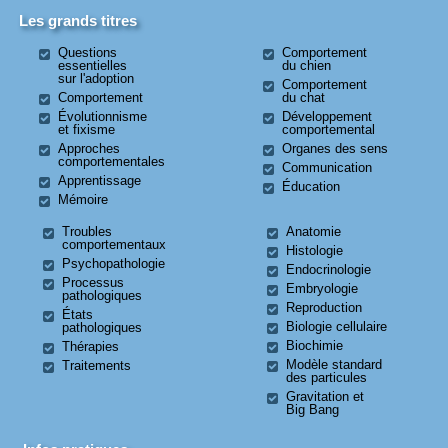
Les grands titres
Questions
Comportement
essentielles
du chien
sur l'adoption
Comportement
Comportement
du chat
Évolutionnisme
Développement
et fixisme
comportemental
Approches
Organes des sens
comportementales
Communication
Apprentissage
Éducation
Mémoire
Troubles
Anatomie
comportementaux
Histologie
Psychopathologie
Endocrinologie
Processus
Embryologie
pathologiques
Reproduction
États
Biologie cellulaire
pathologiques
Biochimie
Thérapies
Modèle standard
Traitements
des particules
Gravitation et
Big Bang