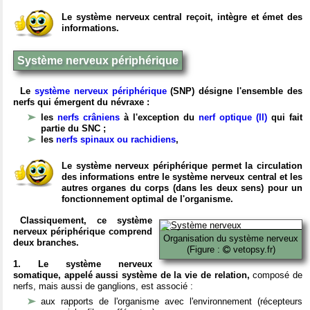
Le système nerveux central reçoit, intègre et émet des
informations.
Système nerveux périphérique
Le
système nerveux périphérique
(SNP) désigne l'ensemble des
nerfs qui émergent du névraxe :
les
nerfs crâniens
à l'exception du
nerf optique (II)
qui fait
partie du SNC ;
les
nerfs spinaux ou rachidiens
,
Le système nerveux périphérique permet la circulation
des informations entre le système nerveux central et les
autres organes du corps (dans les deux sens) pour un
fonctionnement optimal de l'organisme.
Classiquement, ce système
nerveux périphérique comprend
Organisation du système nerveux
deux branches.
(Figure :
vetopsy.fr)
1. Le système nerveux
somatique, appelé aussi système de la vie de relation,
composé de
nerfs, mais aussi de ganglions, est associé :
aux rapports de l'organisme avec l'environnement (récepteurs