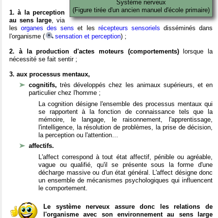
Système nerveux
(Figure tirée d'un ancien manuel d'école primaire)
1. à la perception
au sens large
, via
les
organes des sens
et les
récepteurs sensoriels
disséminés dans
l'organisme (
sensation et perception
) ;
2. à la production d'actes moteurs (comportements)
lorsque la
nécessité se fait sentir ;
3. aux processus mentaux,
cognitifs,
très développés chez les animaux supérieurs, et en
particulier chez l'homme ;
La cognition désigne l'ensemble des processus mentaux qui
se rapportent à la fonction de connaissance tels que la
mémoire, le langage, le raisonnement, l'apprentissage,
l'intelligence, la résolution de problèmes, la prise de décision,
la perception ou l'attention…
affectifs.
L'affect correspond à tout état affectif, pénible ou agréable,
vague ou qualifié, qu'il se présente sous la forme d'une
décharge massive ou d'un état général. L'affect désigne donc
un ensemble de mécanismes psychologiques qui influencent
le comportement.
Le système nerveux assure donc les relations de
l'organisme avec son environnement au sens large