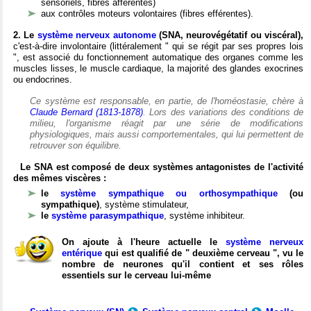
sensoriels, fibres afférentes)
aux contrôles moteurs volontaires (fibres efférentes).
2. Le
système nerveux autonome
(SNA, neurovégétatif ou viscéral),
c'est-à-dire involontaire (littéralement " qui se régit par ses propres lois
", est associé du fonctionnement automatique des organes comme les
muscles lisses, le muscle cardiaque, la majorité des glandes exocrines
ou endocrines.
Ce système est responsable, en partie, de l'homéostasie, chère à
Claude Bernard (1813-1878)
. Lors des variations des conditions de
milieu, l'organisme réagit par une série de modifications
physiologiques, mais aussi comportementales, qui lui permettent de
retrouver son équilibre.
Le SNA est composé de deux systèmes antagonistes de l'activité
des mêmes viscères :
le
système sympathique ou orthosympathique
(ou
sympathique)
, système stimulateur,
le
système parasympathique
, système inhibiteur.
On ajoute à l'heure actuelle le
système nerveux
entérique
qui est qualifié de " deuxième cerveau ", vu le
nombre de neurones qu'il contient et ses rôles
essentiels sur le cerveau lui-même