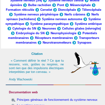
Système nerveux (SN)
Système nerveux central
Moelle
épinière
Bulbe rachidien
Pont
Mésencéphale
Formation réticulée
Cervelet
Diencéphale
Télencéphale
Système nerveux périphérique
Nerfs crâniens
Nerfs
spinaux (rachidiens)
Système nerveux autonome
Système
sympathique
Système parasympathique
Système entérique
Cytologie du SN
Neurones
Cellules gliales (névroglie)
Embryologie du SN
Neurophysiologie
Potentiels
membranaires
Récepteurs membranaires
Transporteurs
membranaires
Neurotransmetteurs
Synapses
Citation
« Comment définir le réel ? Ce que tu
ressens, vois, goûtes ou respires, ne
sont rien que des impulsions électriques
Contact
interprétées par ton cerveau. »
Andy Wachowski
Documentation web
Principes généraux de fonctionnement du système nerveux