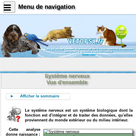
Menu de navigation
News
sur
le site
Celui qui connait vraiment les animaux est par là même capable de comprendre
pleinement le caractère unique de l'homme
Konrad Lorenz
Système nerveux
Vue d'ensemble
► Afficher le sommaire
Le système nerveux est un système biologique dont la
fonction est d'intégrer et de traiter des données, qu'elles
proviennent du monde extérieur ou du milieu intérieur.
Cette analyse
donne naissance :