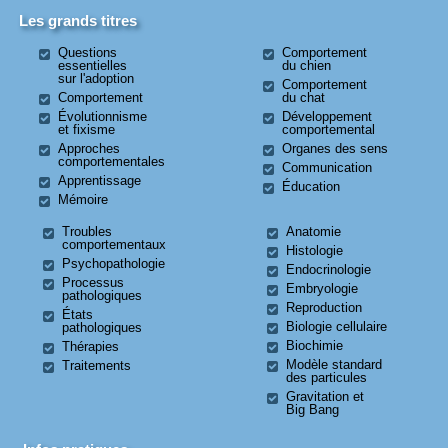
Les grands titres
Questions
Comportement
essentielles
du chien
sur l'adoption
Comportement
Comportement
du chat
Évolutionnisme
Développement
et fixisme
comportemental
Approches
Organes des sens
comportementales
Communication
Apprentissage
Éducation
Mémoire
Troubles
Anatomie
comportementaux
Histologie
Psychopathologie
Endocrinologie
Processus
Embryologie
pathologiques
Reproduction
États
Biologie cellulaire
pathologiques
Biochimie
Thérapies
Modèle standard
Traitements
des particules
Gravitation et
Big Bang