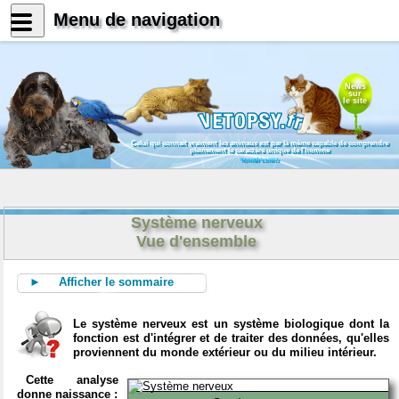
Menu de navigation
News
sur
le site
Celui qui connait vraiment les animaux est par là même capable de comprendre
pleinement le caractère unique de l'homme
Konrad Lorenz
Système nerveux
Vue d'ensemble
► Afficher le sommaire
Le système nerveux est un système biologique dont la
fonction est d'intégrer et de traiter des données, qu'elles
proviennent du monde extérieur ou du milieu intérieur.
Cette analyse
donne naissance :