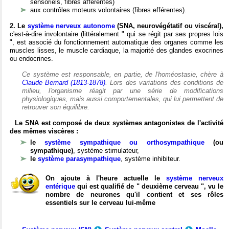
sensoriels, fibres afférentes)
aux contrôles moteurs volontaires (fibres efférentes).
2. Le
système nerveux autonome
(SNA, neurovégétatif ou viscéral),
c'est-à-dire involontaire (littéralement " qui se régit par ses propres lois
", est associé du fonctionnement automatique des organes comme les
muscles lisses, le muscle cardiaque, la majorité des glandes exocrines
ou endocrines.
Ce système est responsable, en partie, de l'homéostasie, chère à
Claude Bernard (1813-1878)
. Lors des variations des conditions de
milieu, l'organisme réagit par une série de modifications
physiologiques, mais aussi comportementales, qui lui permettent de
retrouver son équilibre.
Le SNA est composé de deux systèmes antagonistes de l'activité
des mêmes viscères :
le
système sympathique ou orthosympathique
(ou
sympathique)
, système stimulateur,
le
système parasympathique
, système inhibiteur.
On ajoute à l'heure actuelle le
système nerveux
entérique
qui est qualifié de " deuxième cerveau ", vu le
nombre de neurones qu'il contient et ses rôles
essentiels sur le cerveau lui-même