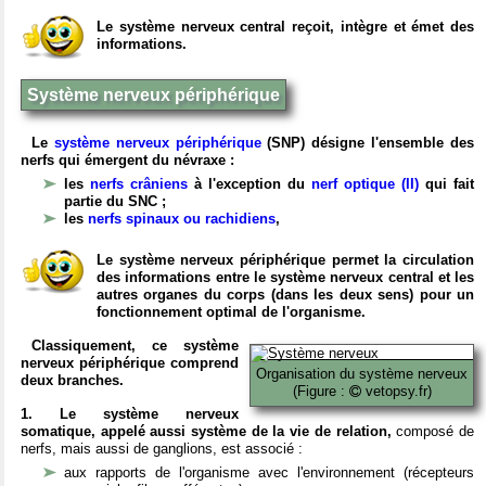
Le système nerveux central reçoit, intègre et émet des
informations.
Système nerveux périphérique
Le
système nerveux périphérique
(SNP) désigne l'ensemble des
nerfs qui émergent du névraxe :
les
nerfs crâniens
à l'exception du
nerf optique (II)
qui fait
partie du SNC ;
les
nerfs spinaux ou rachidiens
,
Le système nerveux périphérique permet la circulation
des informations entre le système nerveux central et les
autres organes du corps (dans les deux sens) pour un
fonctionnement optimal de l'organisme.
Classiquement, ce système
nerveux périphérique comprend
Organisation du système nerveux
deux branches.
(Figure :
vetopsy.fr)
1. Le système nerveux
somatique, appelé aussi système de la vie de relation,
composé de
nerfs, mais aussi de ganglions, est associé :
aux rapports de l'organisme avec l'environnement (récepteurs