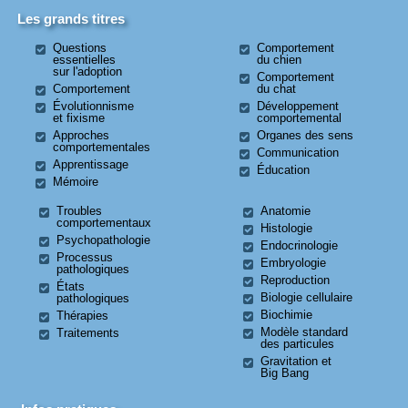
Les grands titres
Questions
Comportement
essentielles
du chien
sur l'adoption
Comportement
Comportement
du chat
Évolutionnisme
Développement
et fixisme
comportemental
Approches
Organes des sens
comportementales
Communication
Apprentissage
Éducation
Mémoire
Troubles
Anatomie
comportementaux
Histologie
Psychopathologie
Endocrinologie
Processus
Embryologie
pathologiques
Reproduction
États
Biologie cellulaire
pathologiques
Biochimie
Thérapies
Modèle standard
Traitements
des particules
Gravitation et
Big Bang