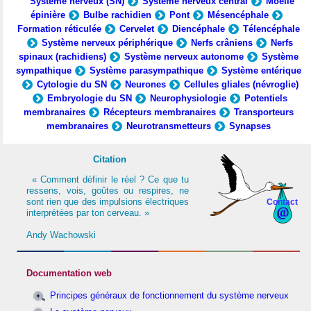
Système nerveux (SN)
Système nerveux central
Moelle
épinière
Bulbe rachidien
Pont
Mésencéphale
Formation réticulée
Cervelet
Diencéphale
Télencéphale
Système nerveux périphérique
Nerfs crâniens
Nerfs
spinaux (rachidiens)
Système nerveux autonome
Système
sympathique
Système parasympathique
Système entérique
Cytologie du SN
Neurones
Cellules gliales (névroglie)
Embryologie du SN
Neurophysiologie
Potentiels
membranaires
Récepteurs membranaires
Transporteurs
membranaires
Neurotransmetteurs
Synapses
Citation
« Comment définir le réel ? Ce que tu
ressens, vois, goûtes ou respires, ne
sont rien que des impulsions électriques
Contact
interprétées par ton cerveau. »
Andy Wachowski
Documentation web
Principes généraux de fonctionnement du système nerveux