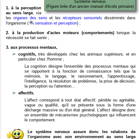
Système nerveux
(Figure tirée d'un ancien manuel d'école primaire)
1. à la perception
au sens large
, via
les
organes des sens
et les
récepteurs sensoriels
disséminés dans
l'organisme (
sensation et perception
) ;
2. à la production d'actes moteurs (comportements)
lorsque la
nécessité se fait sentir ;
3. aux processus mentaux,
cognitifs,
très développés chez les animaux supérieurs, et en
particulier chez l'homme ;
La cognition désigne l'ensemble des processus mentaux qui
se rapportent à la fonction de connaissance tels que la
mémoire, le langage, le raisonnement, l'apprentissage,
l'intelligence, la résolution de problèmes, la prise de décision,
la perception ou l'attention…
affectifs.
L'affect correspond à tout état affectif, pénible ou agréable,
vague ou qualifié, qu'il se présente sous la forme d'une
décharge massive ou d'un état général. L'affect désigne donc
un ensemble de mécanismes psychologiques qui influencent
le comportement.
Le système nerveux assure donc les relations de
l'organisme avec son environnement au sens large